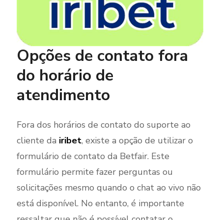
Opções de contato fora
do horário de
atendimento
Fora dos horários de contato do suporte ao
cliente da
iribet
, existe a opção de utilizar o
formulário de contato da Betfair. Este
formulário permite fazer perguntas ou
solicitações mesmo quando o chat ao vivo não
está disponível. No entanto, é importante
ressaltar que não é possível contatar o