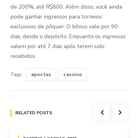
de 200%, até R$800. Além disso, você ainda
pode ganhar ingressos para torneios
exclusivos de pôquer. O bônus vale por 90
dias, desde o depósito. Enquanto os ingressos
valem por até 7 dias após terem sido
recebidos.
Tags:
apostas
cassino
RELATED POSTS