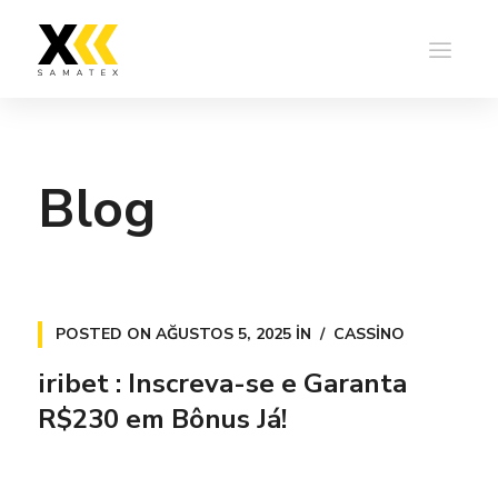
Blog
POSTED ON
AĞUSTOS 5, 2025
IN
CASSINO
iribet : Inscreva-se e Garanta
R$230 em Bônus Já!