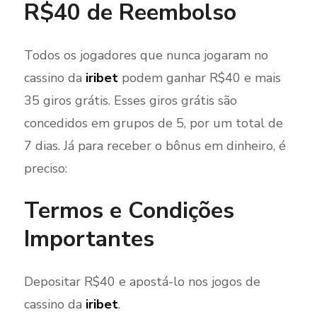
R$40 de Reembolso
Todos os jogadores que nunca jogaram no
cassino da
iribet
podem ganhar R$40 e mais
35 giros grátis. Esses giros grátis são
concedidos em grupos de 5, por um total de
7 dias. Já para receber o bônus em dinheiro, é
preciso:
Termos e Condições
Importantes
Depositar R$40 e apostá-lo nos jogos de
cassino da
iribet
.