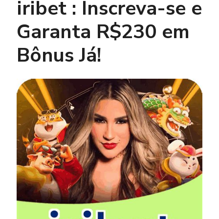
iribet : Inscreva-se e
Garanta R$230 em
Bônus Já!