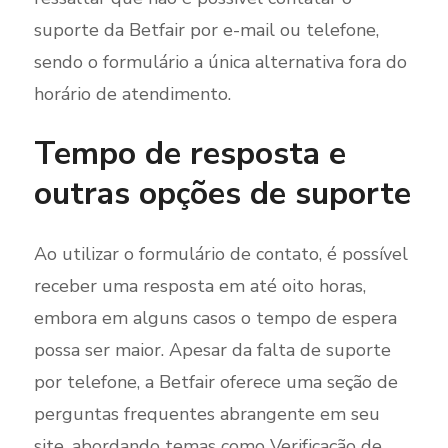
suporte da Betfair por e-mail ou telefone,
sendo o formulário a única alternativa fora do
horário de atendimento.
Tempo de resposta e
outras opções de suporte
Ao utilizar o formulário de contato, é possível
receber uma resposta em até oito horas,
embora em alguns casos o tempo de espera
possa ser maior. Apesar da falta de suporte
por telefone, a Betfair oferece uma seção de
perguntas frequentes abrangente em seu
site, abordando temas como Verificação de