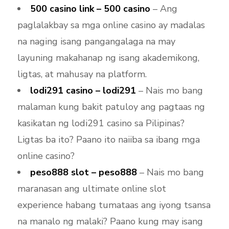
500 casino link – 500 casino
– Ang
paglalakbay sa mga online casino ay madalas
na naging isang pangangalaga na may
layuning makahanap ng isang akademikong,
ligtas, at mahusay na platform.
lodi291 casino – lodi291
– Nais mo bang
malaman kung bakit patuloy ang pagtaas ng
kasikatan ng lodi291 casino sa Pilipinas?
Ligtas ba ito? Paano ito naiiba sa ibang mga
online casino?
peso888 slot – peso888
– Nais mo bang
maranasan ang ultimate online slot
experience habang tumataas ang iyong tsansa
na manalo ng malaki? Paano kung may isang