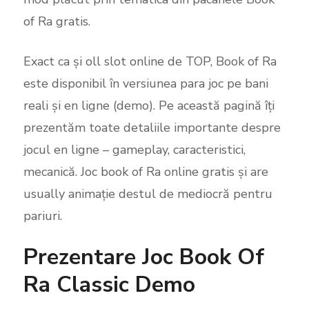
of Ra gratis.
Exact ca și oll slot online de TOP, Book of Ra
este disponibil în versiunea para joc pe bani
reali și en ligne (demo). Pe această pagină îți
prezentăm toate detaliile importante despre
jocul en ligne – gameplay, caracteristici,
mecanică. Joc book of Ra online gratis și are
usually animație destul de mediocră pentru
pariuri.
Prezentare Joc Book Of
Ra Classic Demo