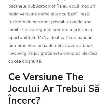
pacanele publication of Ra au două moduri
rapid versiune demo și joc cu bani” “reali.
Jucătorii de noroc au posibilitatea de a se
familiariza cu regulile și sobre a-și încerca
oportunitățile fără a deal with un pariu în
numerar. Versiunea demonstration a book
involving Ra joc gratis este complet identică
cu cea obișnuită.
Ce Versiune The
Jocului Ar Trebui Să
Încerc?