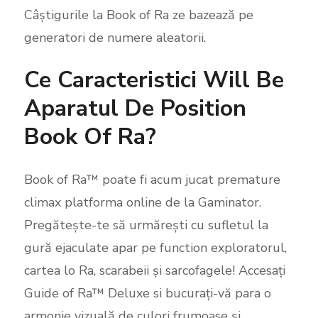
Câștigurile la Book of Ra ze bazează pe
generatori de numere aleatorii.
Ce Caracteristici Will Be
Aparatul De Position
Book Of Ra?
Book of Ra™ poate fi acum jucat premature
climax platforma online de la Gaminator.
Pregătește-te să urmărești cu sufletul la
gură ejaculate apar pe function exploratorul,
cartea lo Ra, scarabeii și sarcofagele! Accesați
Guide of Ra™ Deluxe si bucurați-vă para o
armonie vizuală de culori frumoase și