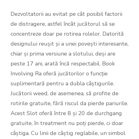
Dezvoltatorii au evitat pe cât posibil factorii
de distragere, astfel încât jucătorul să se
concentreze doar pe rotirea rolelor. Datorită
designului reușit și a unei povești interesante,
chiar și prima versiune a slotului, deși are
peste 17 ani, arată încă respectabil. Book
Involving Ra oferă jucătorilor o funcție
suplimentară pentru a dubla câștigurile.
Jucătorii weed, de asemenea, să profite de
rotirile gratuite, fără riscul da pierde pariurile.
Acest Slot oferă între 8 și 20 de durchgang
gratuite, în treatment nu poți pierde, ci doar
câștiga. Cu linii de câștig reglabile, un simbol