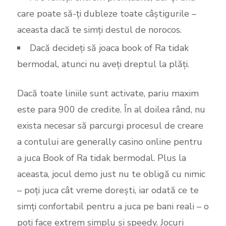
care poate să-ți dubleze toate câștigurile –
aceasta dacă te simți destul de norocos.
Dacă decideți să joaca book of Ra tidak
bermodal, atunci nu aveți dreptul la plăți.
Dacă toate liniile sunt activate, pariu maxim
este para 900 de credite. În al doilea rând, nu
exista necesar să parcurgi procesul de creare
a contului are generally casino online pentru
a juca Book of Ra tidak bermodal. Plus la
aceasta, jocul demo just nu te obligă cu nimic
– poți juca cât vreme dorești, iar odată ce te
simți confortabil pentru a juca pe bani reali – o
poți face extrem simplu și speedy. Jocuri