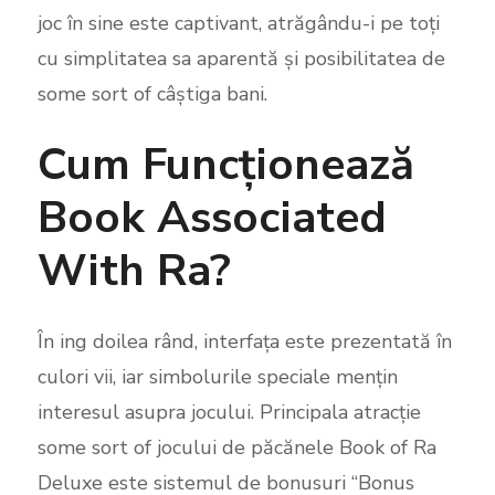
joc în sine este captivant, atrăgându-i pe toți
cu simplitatea sa aparentă și posibilitatea de
some sort of câștiga bani.
Cum Funcționează
Book Associated
With Ra?
În ing doilea rând, interfața este prezentată în
culori vii, iar simbolurile speciale mențin
interesul asupra jocului. Principala atracție
some sort of jocului de păcănele Book of Ra
Deluxe este sistemul de bonusuri “Bonus