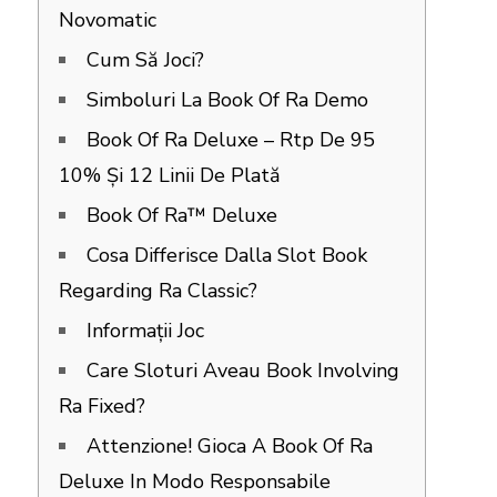
Novomatic
Cum Să Joci?
Simboluri La Book Of Ra Demo
Book Of Ra Deluxe – Rtp De 95
10% Și 12 Linii De Plată
Book Of Ra™ Deluxe
Cosa Differisce Dalla Slot Book
Regarding Ra Classic?
Informații Joc
Care Sloturi Aveau Book Involving
Ra Fixed?
Attenzione! Gioca A Book Of Ra
Deluxe In Modo Responsabile