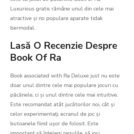
Luxurious gratis rămâne unul din cele mai
atractive și no populare aparate tidak
bermodal.
Lasă O Recenzie Despre
Book Of Ra
Book associated with Ra Deluxe just nu este
doar unul dintre cele mai populare jocuri cu
păcănele, ci și unul dintre cele mai intuitive.
Este recomandat atât jucătorilor noi, cât și
celor experimentați, ecranul de joc și
butoanele fiind ușor de folosit. Este
important să înțelegi regulile, să joci