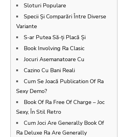
Sloturi Populare
Specii Și Comparări Între Diverse
Variante
S-ar Putea Să-ți Placă Și
Book Involving Ra Clasic
Jocuri Asemanatoare Cu
Cazino Cu Bani Reali
Cum Se Joacă Publication Of Ra
Sexy Demo?
Book Of Ra Free Of Charge – Joc
Sexy, În Stil Retro
Cum Joci Are Generally Book Of
Ra Deluxe Ra Are Generally