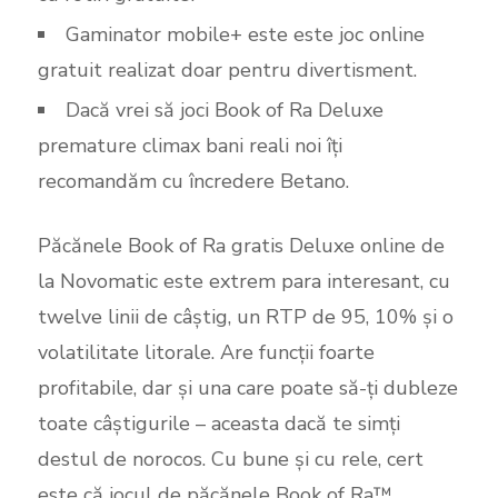
Gaminator mobile+ este este joc online
gratuit realizat doar pentru divertisment.
Dacă vrei să joci Book of Ra Deluxe
premature climax bani reali noi îți
recomandăm cu încredere Betano.
Păcănele Book of Ra gratis Deluxe online de
la Novomatic este extrem para interesant, cu
twelve linii de câștig, un RTP de 95, 10% și o
volatilitate litorale. Are funcții foarte
profitabile, dar și una care poate să-ți dubleze
toate câștigurile – aceasta dacă te simți
destul de norocos. Cu bune și cu rele, cert
este că jocul de păcănele Book of Ra™