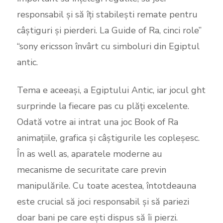
responsabil și să îți stabilești remate pentru
câștiguri și pierderi. La Guide of Ra, cinci role”
“sony ericsson învârt cu simboluri din Egiptul
antic.
Tema e aceeași, a Egiptului Antic, iar jocul ght
surprinde la fiecare pas cu plăți excelente.
Odată votre ai intrat una joc Book of Ra
animațiile, grafica și câștigurile les copleșesc.
În as well as, aparatele moderne au
mecanisme de securitate care previn
manipulările. Cu toate acestea, întotdeauna
este crucial să joci responsabil și să pariezi
doar bani pe care ești dispus să îi pierzi.