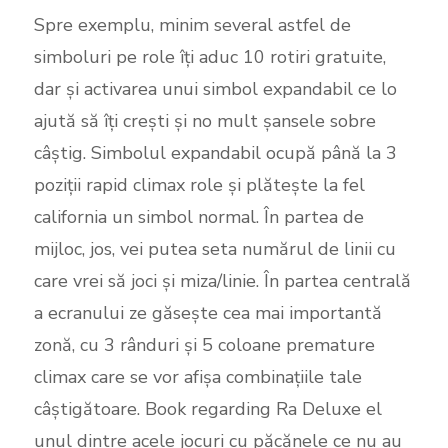
Spre exemplu, minim several astfel de
simboluri pe role îți aduc 10 rotiri gratuite,
dar și activarea unui simbol expandabil ce lo
ajută să îți crești și no mult șansele sobre
câștig. Simbolul expandabil ocupă până la 3
poziții rapid climax role și plătește la fel
california un simbol normal. În partea de
mijloc, jos, vei putea seta numărul de linii cu
care vrei să joci și miza/linie. În partea centrală
a ecranului ze găsește cea mai importantă
zonă, cu 3 rânduri și 5 coloane premature
climax care se vor afișa combinațiile tale
câștigătoare. Book regarding Ra Deluxe el
unul dintre acele jocuri cu păcănele ce nu au