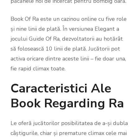
păcănele noi de încercat pentru bombig oară.
Book Of Ra este un cazinou online cu five role
și nine linii de plată. În versiunea Elegant a
jocului Guide Of Ra, dezvoltatorii au hotărât
să folosească 10 linii de plată. Jucătorii pot
activa oricare dintre aceste linii – fie doar una,
fie rapid climax toate.
Caracteristici Ale
Book Regarding Ra
Le oferă jucătorilor posibilitatea de a-și dubla
câștigurile, chiar și premature climax cele mai