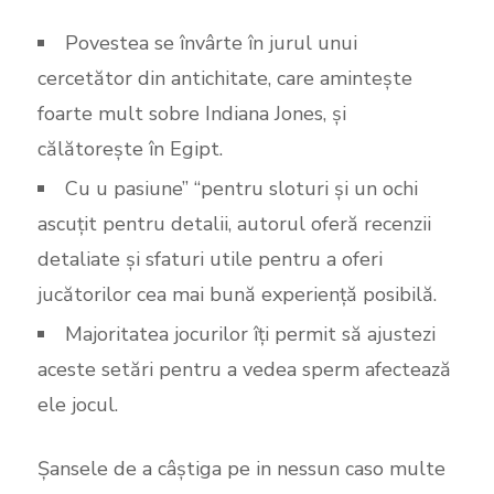
Povestea se învârte în jurul unui
cercetător din antichitate, care amintește
foarte mult sobre Indiana Jones, și
călătorește în Egipt.
Cu u pasiune” “pentru sloturi și un ochi
ascuțit pentru detalii, autorul oferă recenzii
detaliate și sfaturi utile pentru a oferi
jucătorilor cea mai bună experiență posibilă.
Majoritatea jocurilor îți permit să ajustezi
aceste setări pentru a vedea sperm afectează
ele jocul.
Șansele de a câștiga pe in nessun caso multe