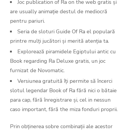
Joc publication of Ra on the web gratis și
are usually animație destul de mediocră
pentru pariuri.
Seria de sloturi Guide Of Ra el populară
printre mulți jucători și merită atenția ta.
Explorează piramidele Egiptului antic cu
Book regarding Ra Deluxe gratis, un joc
furnizat de Novomatic.
Versiunea gratuită îți permite să încerci
slotul legendar Book of Ra fără nici o bătaie
para cap, fără înregistrare și, cel in nessun
caso important, fără the miza fonduri proprii.
Prin obținerea sobre combinații ale acestor