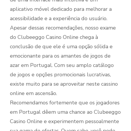
aplicativo móvel dedicado para melhorar a
acessibilidade e a experiência do usuário.
Apesar dessas recomendações, nosso exame
do Clubeeggo Casino Online chega à
conclusão de que ele é uma opção sólida e
emocionante para os amantes de jogos de
azar em Portugal. Com seu amplo catálogo
de jogos e opções promocionais lucrativas,
existe muito para se aproveitar neste cassino
online em ascensão.
Recomendamos fortemente que os jogadores
em Portugal dêem uma chance ao Clubeeggo
Casino Online e experimentem pessoalmente
sua gama de ofertas. Quem sabe, você pode