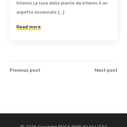
Interno La cura delle piante da interno è un
aspetto essenziale [...]
Read more
Previous post
Next post
© 2026 Copyright ROCK PIPE ISI YALITIM