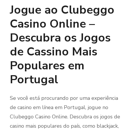
Jogue ao Clubeggo
Casino Online –
Descubra os Jogos
de Cassino Mais
Populares em
Portugal
Se você está procurando por uma experiência
de casino em línea em Portugal, jogue no
Clubeggo Casino Online. Descubra os jogos de
casino mais populares do país, como blackjack,