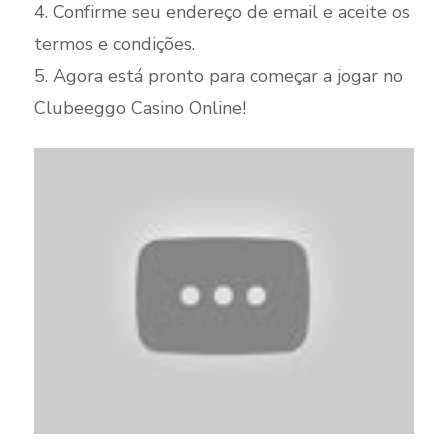
4. Confirme seu endereço de email e aceite os
termos e condições.
5. Agora está pronto para começar a jogar no
Clubeeggo Casino Online!