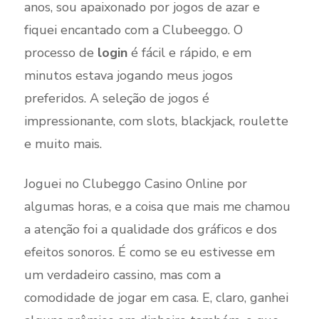
anos, sou apaixonado por jogos de azar e
fiquei encantado com a Clubeeggo. O
processo de
login
é fácil e rápido, e em
minutos estava jogando meus jogos
preferidos. A seleção de jogos é
impressionante, com slots, blackjack, roulette
e muito mais.
Joguei no Clubeggo Casino Online por
algumas horas, e a coisa que mais me chamou
a atenção foi a qualidade dos gráficos e dos
efeitos sonoros. É como se eu estivesse em
um verdadeiro cassino, mas com a
comodidade de jogar em casa. E, claro, ganhei