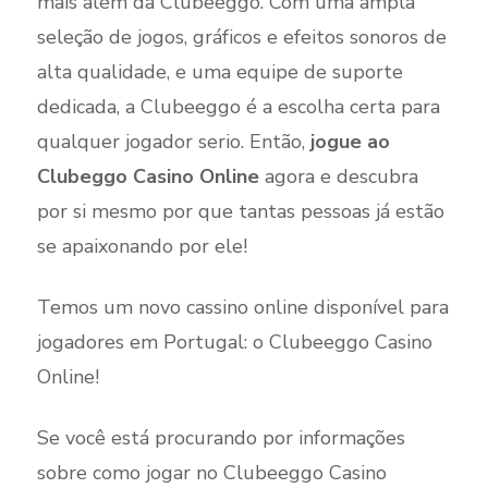
mais além da Clubeeggo. Com uma ampla
seleção de jogos, gráficos e efeitos sonoros de
alta qualidade, e uma equipe de suporte
dedicada, a Clubeeggo é a escolha certa para
qualquer jogador serio. Então,
jogue ao
Clubeggo Casino Online
agora e descubra
por si mesmo por que tantas pessoas já estão
se apaixonando por ele!
Temos um novo cassino online disponível para
jogadores em Portugal: o Clubeeggo Casino
Online!
Se você está procurando por informações
sobre como jogar no Clubeeggo Casino