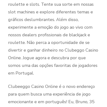
roulette e slots. Tente sua sorte em nossas
slot machines e explore diferentes temas e
gráficos deslumbrantes. Além disso,
experimente a emoção do jogo ao vivo com
nossos dealers profissionais de blackjack e
roulette. Não perca a oportunidade de se
divertir e ganhar dinheiro no Clubeggo Casino
Online. Jogue agora e descubra por que
somos uma das opções favoritas de jogadores
em Portugal.
Clubeeggo Casino Online é o novo endereço
para quem busca uma experiência de jogo
emocionante e em português! Eu, Bruno, 35