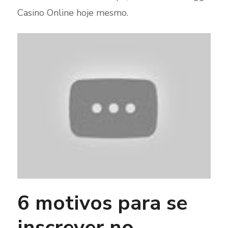
Casino Online hoje mesmo.
6 motivos para se
inscrever no