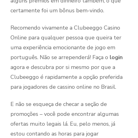
alguns prêmios em dinheiro também, o que
certamente foi um bônus bem-vindo.
Recomendo vivamente a Clubeeggo Casino
Online para qualquer pessoa que queira ter
uma experiência emocionante de jogo em
português. Não se arrependerá! Faça o
login
agora e descubra por si mesmo por que a
Clubeeggo é rapidamente a opção preferida
para jogadores de cassino online no Brasil.
E não se esqueça de checar a seção de
promoções – você pode encontrar algumas
ofertas muito legais lá. Eu, pelo menos, já
estou contando as horas para jogar