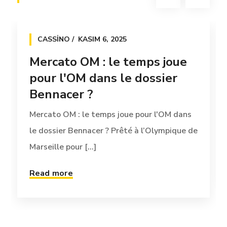
CASSINO
KASIM 6, 2025
Mercato OM : le temps joue
pour l'OM dans le dossier
Bennacer ?
Mercato OM : le temps joue pour l'OM dans
le dossier Bennacer ? Prêté à l’Olympique de
Marseille pour [...]
Read more