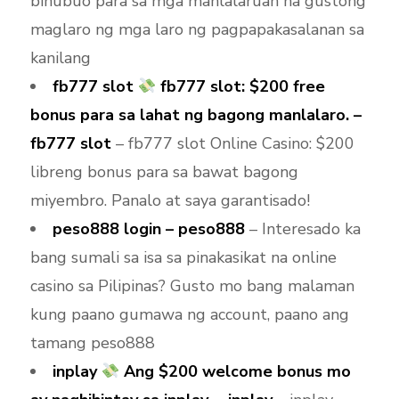
binubuo para sa mga manlalaruan na gustong
maglaro ng mga laro ng pagpapakasalanan sa
kanilang
fb777 slot
fb777 slot: $200 free
bonus para sa lahat ng bagong manlalaro. –
fb777 slot
– fb777 slot Online Casino: $200
libreng bonus para sa bawat bagong
miyembro. Panalo at saya garantisado!
peso888 login – peso888
– Interesado ka
bang sumali sa isa sa pinakasikat na online
casino sa Pilipinas? Gusto mo bang malaman
kung paano gumawa ng account, paano ang
tamang peso888
inplay
Ang $200 welcome bonus mo