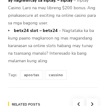
ay naghihintay sa inplay. – inplay
– inplay
Casino: Laro na may libreng $200 bonus. Ang
pinakasecure at exciting na online casino para
sa mga bagong user.
betx24 slot – betx24
– Nagtataka ka ba
kung paano magkaroon ng mas magandang
karanasan sa online slots habang may tunay
na tsansang manalo? Interesado ka bang
malaman kung aling
Tags:
apostas
cassino
RELATED POSTS