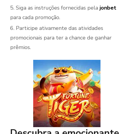
Siga as instruções fornecidas pela
jonbet
para cada promoção.
Participe ativamente das atividades
promocionais para ter a chance de ganhar
prêmios.
Descubra a emocionante