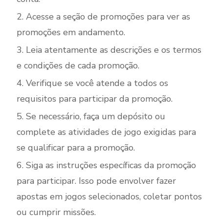
Acesse a seção de promoções para ver as
promoções em andamento.
Leia atentamente as descrições e os termos
e condições de cada promoção.
Verifique se você atende a todos os
requisitos para participar da promoção.
Se necessário, faça um depósito ou
complete as atividades de jogo exigidas para
se qualificar para a promoção.
Siga as instruções específicas da promoção
para participar. Isso pode envolver fazer
apostas em jogos selecionados, coletar pontos
ou cumprir missões.