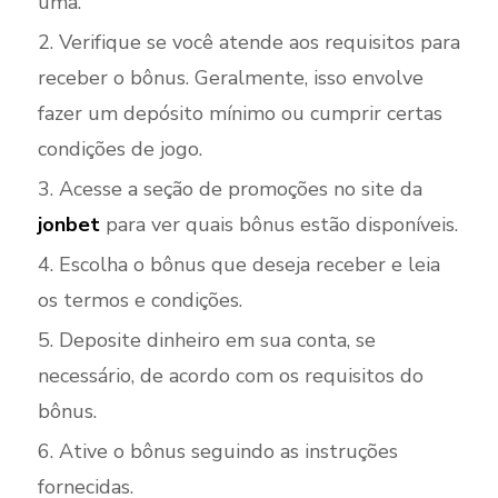
uma.
Verifique se você atende aos requisitos para
receber o bônus. Geralmente, isso envolve
fazer um depósito mínimo ou cumprir certas
condições de jogo.
Acesse a seção de promoções no site da
jonbet
para ver quais bônus estão disponíveis.
Escolha o bônus que deseja receber e leia
os termos e condições.
Deposite dinheiro em sua conta, se
necessário, de acordo com os requisitos do
bônus.
Ative o bônus seguindo as instruções
fornecidas.