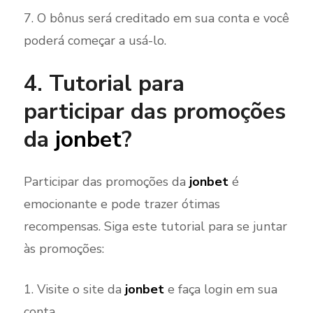
O bônus será creditado em sua conta e você
poderá começar a usá-lo.
4. Tutorial para
participar das promoções
da
jonbet
?
Participar das promoções da
jonbet
é
emocionante e pode trazer ótimas
recompensas. Siga este tutorial para se juntar
às promoções:
Visite o site da
jonbet
e faça login em sua
conta.