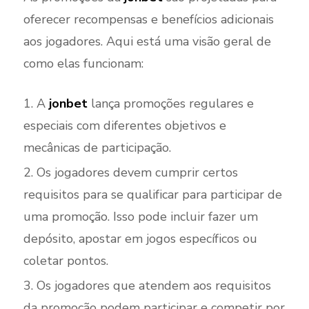
oferecer recompensas e benefícios adicionais
aos jogadores. Aqui está uma visão geral de
como elas funcionam:
A
jonbet
lança promoções regulares e
especiais com diferentes objetivos e
mecânicas de participação.
Os jogadores devem cumprir certos
requisitos para se qualificar para participar de
uma promoção. Isso pode incluir fazer um
depósito, apostar em jogos específicos ou
coletar pontos.
Os jogadores que atendem aos requisitos
da promoção podem participar e competir por