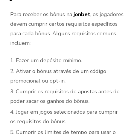
Para receber os bônus na
jonbet
, os jogadores
devem cumprir certos requisitos específicos
para cada bônus. Alguns requisitos comuns
incluem:
Fazer um depósito mínimo.
Ativar o bônus através de um código
promocional ou opt-in.
Cumprir os requisitos de apostas antes de
poder sacar os ganhos do bônus.
Jogar em jogos selecionados para cumprir
os requisitos do bônus.
Cumprir os limites de tempo para usar o