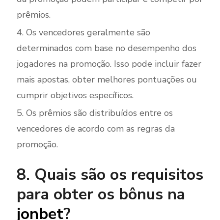
prêmios.
Os vencedores geralmente são
determinados com base no desempenho dos
jogadores na promoção. Isso pode incluir fazer
mais apostas, obter melhores pontuações ou
cumprir objetivos específicos.
Os prêmios são distribuídos entre os
vencedores de acordo com as regras da
promoção.
8. Quais são os requisitos
para obter os bônus na
jonbet
?