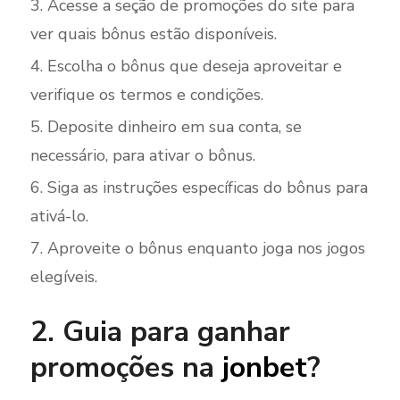
Acesse a seção de promoções do site para
ver quais bônus estão disponíveis.
Escolha o bônus que deseja aproveitar e
verifique os termos e condições.
Deposite dinheiro em sua conta, se
necessário, para ativar o bônus.
Siga as instruções específicas do bônus para
ativá-lo.
Aproveite o bônus enquanto joga nos jogos
elegíveis.
2. Guia para ganhar
promoções na
jonbet
?