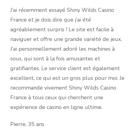
J’ai récemment essayé Shiny Wilds Casino
France et je dois dire que j’ai été
agréablement surpris ! Le site est facile à
naviguer et offre une grande variété de jeux.
J’ai personnellement adoré les machines à
sous, qui sont à la fois amusantes et
gratifiantes. Le service client est également
excellent, ce qui est un gros plus pour moi. Je
recommande vivement Shiny Wilds Casino
France à tous ceux qui cherchent une
expérience de casino en ligne ultime.
Pierre, 35 ans