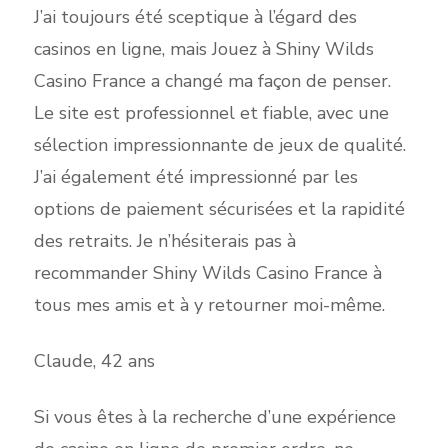
J’ai toujours été sceptique à l’égard des
casinos en ligne, mais Jouez à Shiny Wilds
Casino France a changé ma façon de penser.
Le site est professionnel et fiable, avec une
sélection impressionnante de jeux de qualité.
J’ai également été impressionné par les
options de paiement sécurisées et la rapidité
des retraits. Je n’hésiterais pas à
recommander Shiny Wilds Casino France à
tous mes amis et à y retourner moi-même.
Claude, 42 ans
Si vous êtes à la recherche d’une expérience