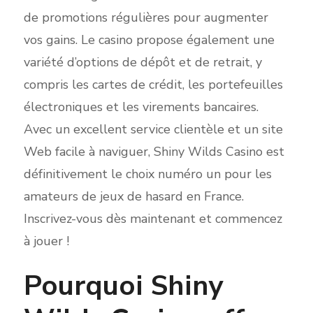
de promotions régulières pour augmenter
vos gains. Le casino propose également une
variété d’options de dépôt et de retrait, y
compris les cartes de crédit, les portefeuilles
électroniques et les virements bancaires.
Avec un excellent service clientèle et un site
Web facile à naviguer, Shiny Wilds Casino est
définitivement le choix numéro un pour les
amateurs de jeux de hasard en France.
Inscrivez-vous dès maintenant et commencez
à jouer !
Pourquoi Shiny