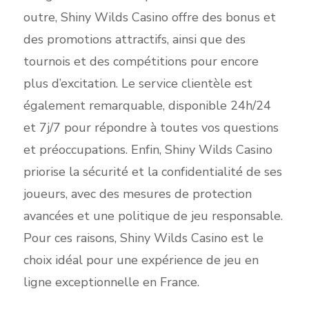
outre, Shiny Wilds Casino offre des bonus et
des promotions attractifs, ainsi que des
tournois et des compétitions pour encore
plus d’excitation. Le service clientèle est
également remarquable, disponible 24h/24
et 7j/7 pour répondre à toutes vos questions
et préoccupations. Enfin, Shiny Wilds Casino
priorise la sécurité et la confidentialité de ses
joueurs, avec des mesures de protection
avancées et une politique de jeu responsable.
Pour ces raisons, Shiny Wilds Casino est le
choix idéal pour une expérience de jeu en
ligne exceptionnelle en France.