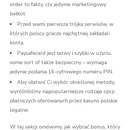
order to fakty, czy jedynie marketingowy
bełkot.
Przed wami pierwsza trójka serwisów, w
których polscy gracze najchętniej zakładali
konta.
Paysafecard jest łatwy i szybki w użyciu,
some sort of także bezpieczny – wymaga
jedynie podania 16-cyfrowego numeru PIN.
Aby ułatwić Ci wybór określonej metody,
wyróżniliśmy najpopularniejsze rodzaje opcji
płatniczych oferowanych przez kasyno polskie
legalne.
W tej sekcji omówimy, jak wybrać bonus, który