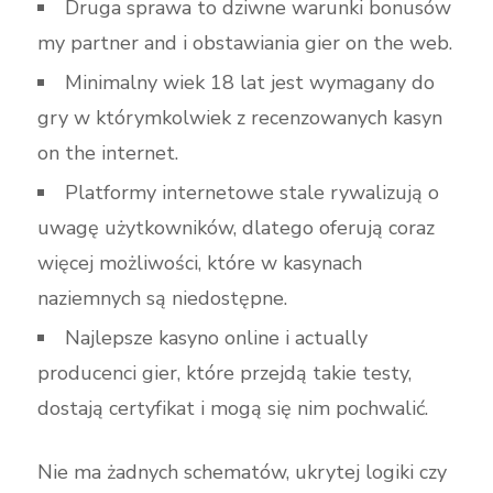
Druga sprawa to dziwne warunki bonusów
my partner and i obstawiania gier on the web.
Minimalny wiek 18 lat jest wymagany do
gry w którymkolwiek z recenzowanych kasyn
on the internet.
Platformy internetowe stale rywalizują o
uwagę użytkowników, dlatego oferują coraz
więcej możliwości, które w kasynach
naziemnych są niedostępne.
Najlepsze kasyno online i actually
producenci gier, które przejdą takie testy,
dostają certyfikat i mogą się nim pochwalić.
Nie ma żadnych schematów, ukrytej logiki czy