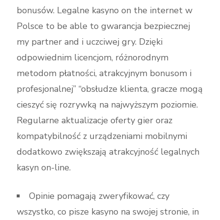
bonusów. Legalne kasyno on the internet w
Polsce to be able to gwarancja bezpiecznej
my partner and i uczciwej gry. Dzięki
odpowiednim licencjom, różnorodnym
metodom płatności, atrakcyjnym bonusom i
profesjonalnej” “obsłudze klienta, gracze mogą
cieszyć się rozrywką na najwyższym poziomie.
Regularne aktualizacje oferty gier oraz
kompatybilność z urządzeniami mobilnymi
dodatkowo zwiększają atrakcyjność legalnych
kasyn on-line.
Opinie pomagają zweryfikować, czy
wszystko, co pisze kasyno na swojej stronie, in