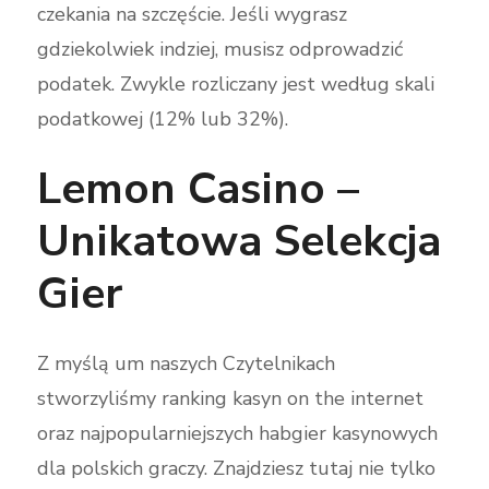
czekania na szczęście. Jeśli wygrasz
gdziekolwiek indziej, musisz odprowadzić
podatek. Zwykle rozliczany jest według skali
podatkowej (12% lub 32%).
Lemon Casino –
Unikatowa Selekcja
Gier
Z myślą um naszych Czytelnikach
stworzyliśmy ranking kasyn on the internet
oraz najpopularniejszych habgier kasynowych
dla polskich graczy. Znajdziesz tutaj nie tylko