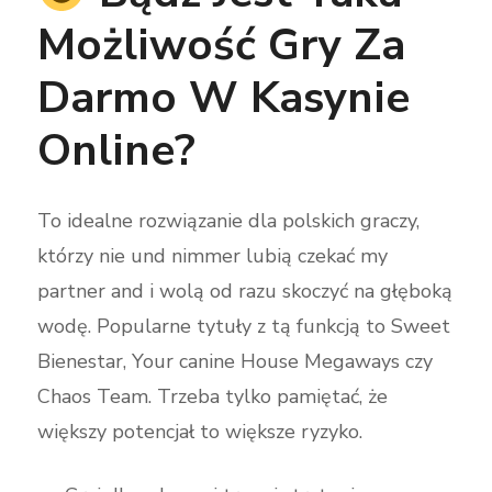
Możliwość Gry Za
Darmo W Kasynie
Online?
To idealne rozwiązanie dla polskich graczy,
którzy nie und nimmer lubią czekać my
partner and i wolą od razu skoczyć na głęboką
wodę. Popularne tytuły z tą funkcją to Sweet
Bienestar, Your canine House Megaways czy
Chaos Team. Trzeba tylko pamiętać, że
większy potencjał to większe ryzyko.