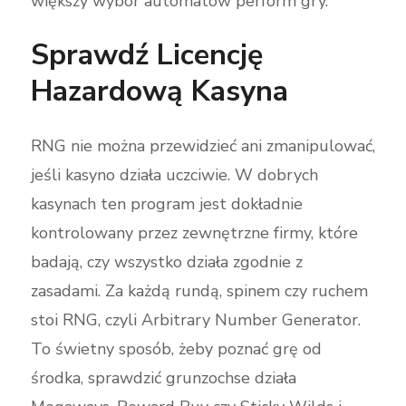
większy wybór automatów perform gry.
Sprawdź Licencję
Hazardową Kasyna
RNG nie można przewidzieć ani zmanipulować,
jeśli kasyno działa uczciwie. W dobrych
kasynach ten program jest dokładnie
kontrolowany przez zewnętrzne firmy, które
badają, czy wszystko działa zgodnie z
zasadami. Za każdą rundą, spinem czy ruchem
stoi RNG, czyli Arbitrary Number Generator.
To świetny sposób, żeby poznać grę od
środka, sprawdzić grunzochse działa