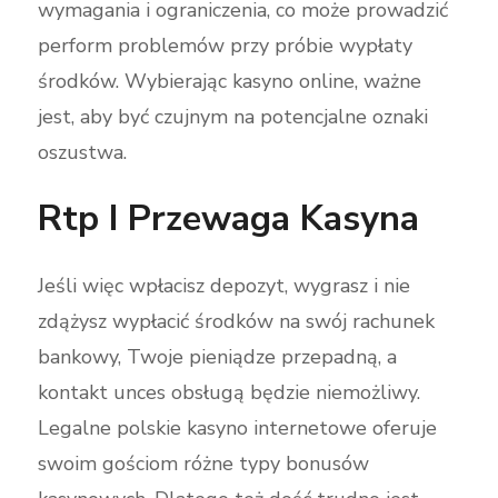
wymagania i ograniczenia, co może prowadzić
perform problemów przy próbie wypłaty
środków. Wybierając kasyno online, ważne
jest, aby być czujnym na potencjalne oznaki
oszustwa.
Rtp I Przewaga Kasyna
Jeśli więc wpłacisz depozyt, wygrasz i nie
zdążysz wypłacić środków na swój rachunek
bankowy, Twoje pieniądze przepadną, a
kontakt unces obsługą będzie niemożliwy.
Legalne polskie kasyno internetowe oferuje
swoim gościom różne typy bonusów