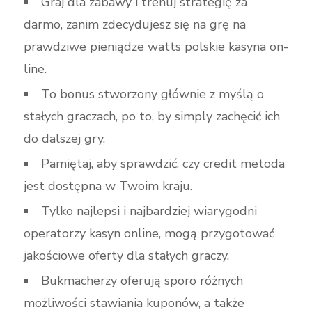
Graj dla zabawy i trenuj strategię za
darmo, zanim zdecydujesz się na grę na
prawdziwe pieniądze watts polskie kasyna on-
line.
To bonus stworzony głównie z myślą o
stałych graczach, po to, by simply zachęcić ich
do dalszej gry.
Pamiętaj, aby sprawdzić, czy credit metoda
jest dostępna w Twoim kraju.
Tylko najlepsi i najbardziej wiarygodni
operatorzy kasyn online, mogą przygotować
jakościowe oferty dla stałych graczy.
Bukmacherzy oferują sporo różnych
możliwości stawiania kuponów, a także