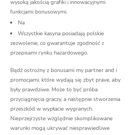
wysoką jakością grafiki i innowacyjnymi
funkcjami bonusowymi.
Nа
Wszystkie kasyna posiadają polskie
zezwolenie, co gwarantuje zgodność z
przepisami rynku hazardowego.
Bądź ostrożny z bonusami my partner and i
promocjami, które wydają się zbyt prave, aby
były prawdziwe. Może to być próba
przyciągnięcia graczy, a następnie stworzenia
przeszkód w wypłacie wygranych.
Nieprzejrzyste względnie skomplikowane
warunki mogą ukrywać niesprawiedliwe