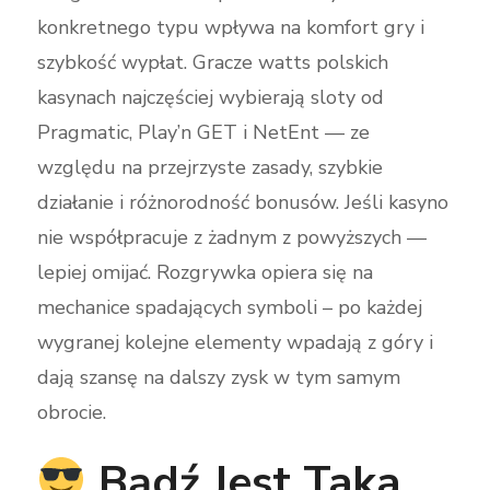
konkretnego typu wpływa na komfort gry i
szybkość wypłat. Gracze watts polskich
kasynach najczęściej wybierają sloty od
Pragmatic, Play’n GET i NetEnt — ze
względu na przejrzyste zasady, szybkie
działanie i różnorodność bonusów. Jeśli kasyno
nie współpracuje z żadnym z powyższych —
lepiej omijać. Rozgrywka opiera się na
mechanice spadających symboli – po każdej
wygranej kolejne elementy wpadają z góry i
dają szansę na dalszy zysk w tym samym
obrocie.
Bądź Jest Taka