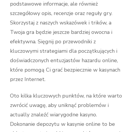
podstawowe informacje, ale również
szczegółowy opis, recenzje oraz reguły gry.
Skorzystaj z naszych wskazówek i trików, a
Twoja gra będzie jeszcze bardziej owocna i
efektywna. Sięgnij po przewodniki z
kluczowymi strategiami dla początkujących i
doświadczonych entuzjastów hazardu online,
które pomogą Ci grać bezpiecznie w kasynach
przez Internet.
Oto kilka kluczowych punktów, na które warto
zwrócić uwagę, aby uniknąć problemów i
actually znaleźć wiarygodne kasyno.
Dokonanie depozytu w kasynie online to be