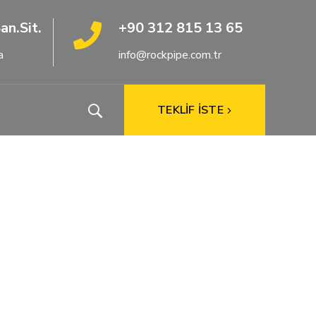
an.Sit.
+90 312 815 13 65
a
info@rockpipe.com.tr
TEKLİF İSTE