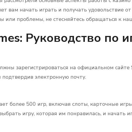
ы рассмотрели основные аспекты работы с казино
ет вам начать играть и получать удовольствие от 
осы или проблемы, не стесняйтесь обращаться к на
mes: Руководство по 
лжны зарегистрироваться на официальном сайте S
 подтвердив электронную почту.
ет более 500 игр, включая слоты, карточные игры,
выбрать игру, которая им понравилась, и начать иг