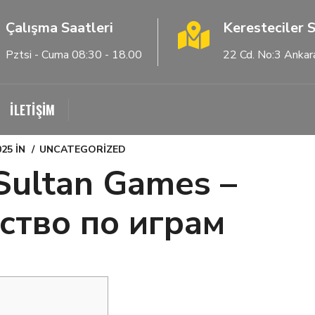
Çalışma Saatleri
Keresteciler S
Pztsi - Cuma 08:30 - 18.00
22 Cd. No:3 Ankar
İLETİŞİM
025
IN
UNCATEGORIZED
Sultan Games –
ство по играм