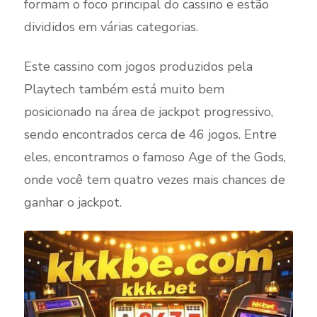
formam o foco principal do cassino e estão
divididos em várias categorias.
Este cassino com jogos produzidos pela
Playtech também está muito bem
posicionado na área de jackpot progressivo,
sendo encontrados cerca de 46 jogos. Entre
eles, encontramos o famoso Age of the Gods,
onde você tem quatro vezes mais chances de
ganhar o jackpot.