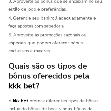
Aproveite os bônus que se encaixam no seu
estilo de jogo e preferências.
Gerencie seu bankroll adequadamente e
faça apostas com sabedoria.
Aproveite as promoções sazonais ou
especiais que podem oferecer bônus
exclusivos e maiores.
Quais são os tipos de
bônus oferecidos pela
kkk bet
?
A
kkk bet
oferece diferentes tipos de bônus,
incluindo bônus de boas-vindas, bônus de