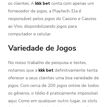
os clientes. A
kkk bet
conta com apenas um
fornecedor de jogos, a Playtech. Ela é
responsável pelos jogos do Cassino e Cassino
ao Vivo, disponibilizando jogos para
computador e celular.
Variedade de Jogos
No nosso trabalho de pesquisa e testes,
notamos que a
kkk bet
definitivamente tenta
oferecer a seus clientes uma boa variedade de
jogos. Com cerca de 200 jogos online de todos
os gêneros, o tédio é praticamente impossível
aqui. Como em qualquer outro lugar, os slots