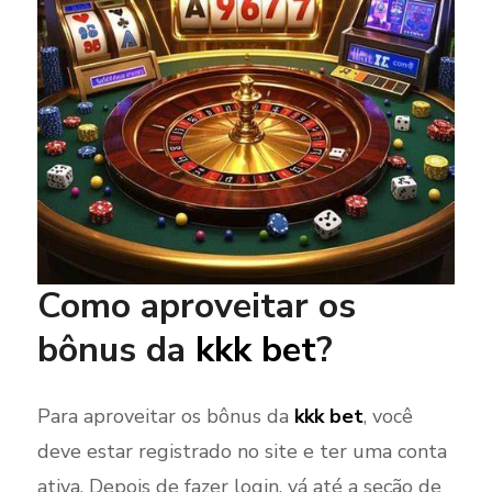
Como aproveitar os
bônus da
kkk bet
?
Para aproveitar os bônus da
kkk bet
, você
deve estar registrado no site e ter uma conta
ativa. Depois de fazer login, vá até a seção de