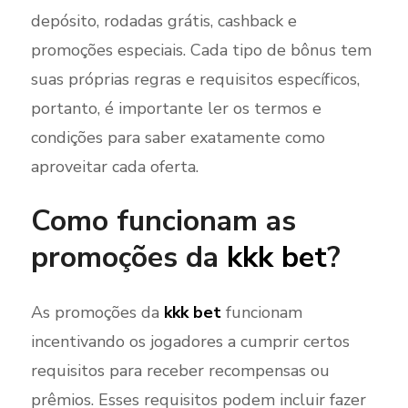
depósito, rodadas grátis, cashback e
promoções especiais. Cada tipo de bônus tem
suas próprias regras e requisitos específicos,
portanto, é importante ler os termos e
condições para saber exatamente como
aproveitar cada oferta.
Como funcionam as
promoções da
kkk bet
?
As promoções da
kkk bet
funcionam
incentivando os jogadores a cumprir certos
requisitos para receber recompensas ou
prêmios. Esses requisitos podem incluir fazer