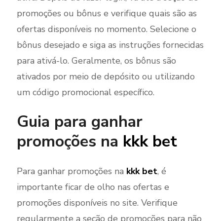
promoções ou bônus e verifique quais são as
ofertas disponíveis no momento. Selecione o
bônus desejado e siga as instruções fornecidas
para ativá-lo. Geralmente, os bônus são
ativados por meio de depósito ou utilizando
um código promocional específico.
Guia para ganhar
promoções na
kkk bet
Para ganhar promoções na
kkk bet
, é
importante ficar de olho nas ofertas e
promoções disponíveis no site. Verifique
regularmente a seção de promoções para não