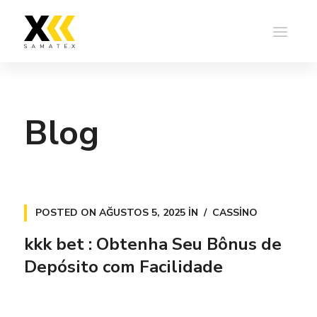
Blog
POSTED ON
AĞUSTOS 5, 2025
IN
CASSINO
kkk bet : Obtenha Seu Bônus de
Depósito com Facilidade