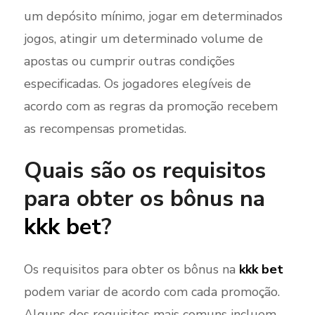
um depósito mínimo, jogar em determinados
jogos, atingir um determinado volume de
apostas ou cumprir outras condições
especificadas. Os jogadores elegíveis de
acordo com as regras da promoção recebem
as recompensas prometidas.
Quais são os requisitos
para obter os bônus na
kkk bet
?
Os requisitos para obter os bônus na
kkk bet
podem variar de acordo com cada promoção.
Alguns dos requisitos mais comuns incluem