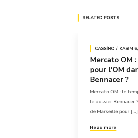
RELATED POSTS
CASSINO
KASIM 6,
Mercato OM : 
pour l'OM dan
Bennacer ?
Mercato OM : le tem
le dossier Bennacer 
de Marseille pour [...]
Read more