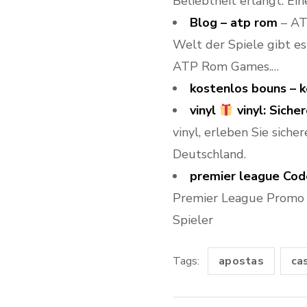
Beliebtheit erlangt. Ei
Blog – atp rom
– AT
Welt der Spiele gibt es
ATP Rom Games.…
kostenlos bouns – 
vinyl
vinyl: Siche
vinyl, erleben Sie sich
Deutschland.
premier league Cod
Premier League Promo C
Spieler
Tags:
apostas
ca