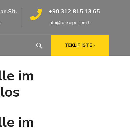
an.Sit.
+90 312 815 13 65
a
info@rockpipe.com.tr
TEKLİF İSTE
le im
nlos
le im