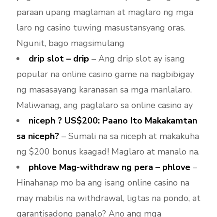
paraan upang maglaman at maglaro ng mga
laro ng casino tuwing masustansyang oras.
Ngunit, bago magsimulang
drip slot – drip
– Ang drip slot ay isang
popular na online casino game na nagbibigay
ng masasayang karanasan sa mga manlalaro.
Maliwanag, ang paglalaro sa online casino ay
niceph ? US$200: Paano Ito Makakamtan
sa niceph?
– Sumali na sa niceph at makakuha
ng $200 bonus kaagad! Maglaro at manalo na.
phlove Mag-withdraw ng pera – phlove
–
Hinahanap mo ba ang isang online casino na
may mabilis na withdrawal, ligtas na pondo, at
garantisadong panalo? Ano ang mga