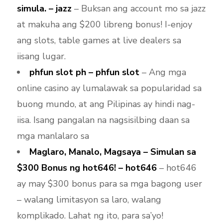
simula. – jazz
– Buksan ang account mo sa jazz
at makuha ang $200 libreng bonus! I-enjoy
ang slots, table games at live dealers sa
iisang lugar.
phfun slot ph – phfun slot
– Ang mga
online casino ay lumalawak sa popularidad sa
buong mundo, at ang Pilipinas ay hindi nag-
iisa. Isang pangalan na nagsisilbing daan sa
mga manlalaro sa
Maglaro, Manalo, Magsaya – Simulan sa
$300 Bonus ng hot646! – hot646
– hot646
ay may $300 bonus para sa mga bagong user
– walang limitasyon sa laro, walang
komplikado. Lahat ng ito, para sa’yo!