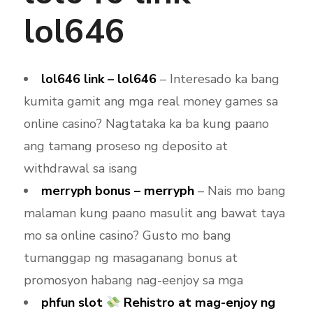
lol646
lol646 link – lol646
– Interesado ka bang
kumita gamit ang mga real money games sa
online casino? Nagtataka ka ba kung paano
ang tamang proseso ng deposito at
withdrawal sa isang
merryph bonus – merryph
– Nais mo bang
malaman kung paano masulit ang bawat taya
mo sa online casino? Gusto mo bang
tumanggap ng masaganang bonus at
promosyon habang nag-eenjoy sa mga
phfun slot
Rehistro at mag-enjoy ng