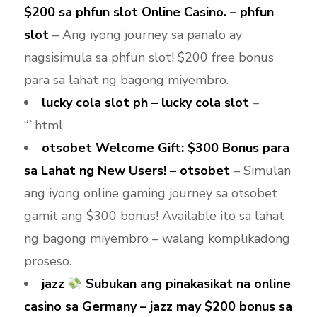
$200 sa phfun slot Online Casino. – phfun
slot
– Ang iyong journey sa panalo ay
nagsisimula sa phfun slot! $200 free bonus
para sa lahat ng bagong miyembro.
lucky cola slot ph – lucky cola slot
–
“`html
otsobet Welcome Gift: $300 Bonus para
sa Lahat ng New Users! – otsobet
– Simulan
ang iyong online gaming journey sa otsobet
gamit ang $300 bonus! Available ito sa lahat
ng bagong miyembro – walang komplikadong
proseso.
jazz
Subukan ang pinakasikat na online
casino sa Germany – jazz may $200 bonus sa