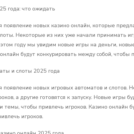
25 года: что ожидать
я появление новых казино онлайн, которые пред
лоты. Некоторые из них уже начали принимать игр
В этом году мы увидим новые игры на деньги, новы
 онлайн будут конкурировать между собой, чтобы 
аты и слоты 2025 года
я появление новых игровых автоматов и слотов. Н
оков, а другие готовятся к запуску. Новые игры б
 темы, чтобы привлечь игроков. Казино онлайн б
ривлечь игроков.
азино онлайн 2025 года