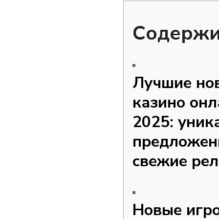
Содерж
Лучшие но
казино онл
2025: уник
предложен
свежие ре
Новые игр