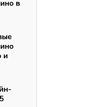
ино в
вые
зино
р и
йн-
5