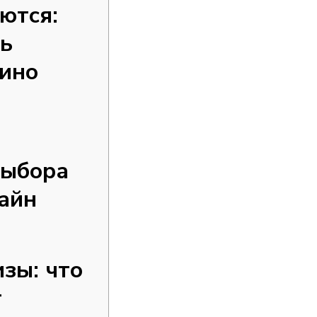
ются:
ть
зино
выбора
айн
зы: что
т