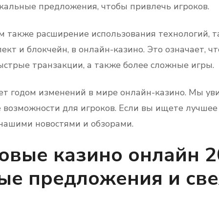
кальные предложения, чтобы привлечь игроков.
м также расширение использования технологий, т
ект и блокчейн, в онлайн-казино. Это означает, ч
ыстрые транзакции, а также более сложные игры.
дет годом изменений в мире онлайн-казино. Мы ув
 возможности для игроков. Если вы ищете лучшее 
 нашими новостями и обзорами.
овые казино онлайн 2
ые предложения и св