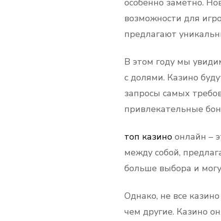
особенно заметно. Но
возможности для игро
предлагают уникальн
В этом году мы увиди
с долями. Казино буд
запросы самых требов
привлекательные бону
топ казино
онлайн – э
между собой, предлага
больше выбора и могу
Однако, не все казин
чем другие. Казино он