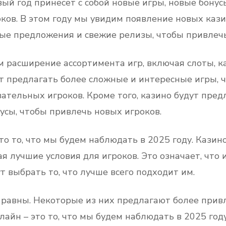
вый год принесет с собой новые игры, новые бонус
ков. В этом году мы увидим появление новых кази
ые предложения и свежие релизы, чтобы привлечь
м расширение ассортимента игр, включая слоты, 
ут предлагать более сложные и интересные игры, 
ательных игроков. Кроме того, казино будут пред
сы, чтобы привлечь новых игроков.
то то, что мы будем наблюдать в 2025 году. Казин
я лучшие условия для игроков. Это означает, что 
т выбрать то, что лучше всего подходит им.
о равны. Некоторые из них предлагают более прив
лайн – это то, что мы будем наблюдать в 2025 год