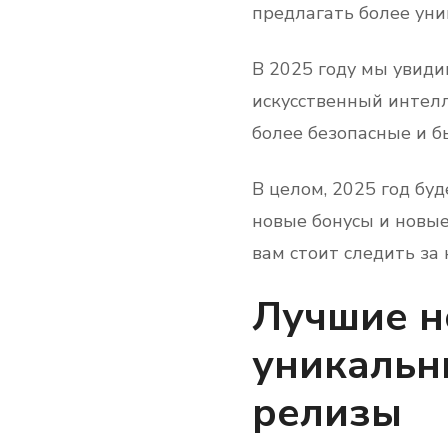
предлагать более уни
В 2025 году мы увиди
искусственный интелл
более безопасные и б
В целом, 2025 год бу
новые бонусы и новые
вам стоит следить за
Лучшие н
уникальн
релизы