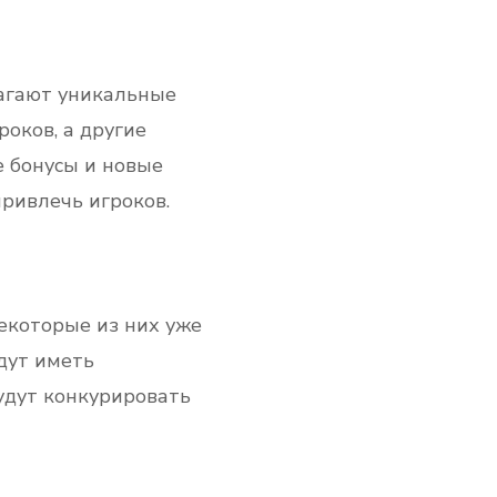
лагают уникальные
оков, а другие
е бонусы и новые
привлечь игроков.
екоторые из них уже
удут иметь
удут конкурировать