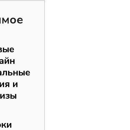
имое
вые
айн
альные
ия и
лизы
оки