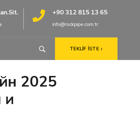
an.Sit.
+90 312 815 13 65
a
info@rockpipe.com.tr
TEKLİF İSTE
йн 2025
 и