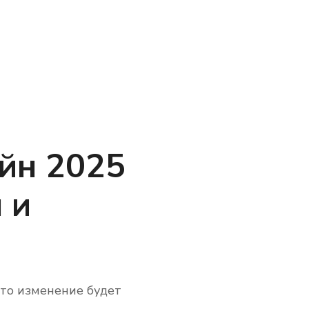
йн 2025
 и
это изменение будет