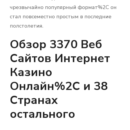
чрезвычайно популярный формат%2C он
стал повсеместно простым в последние
полстолетия.
Обзор 3370 Веб
Сайтов Интернет
Казино
Онлайн%2C и 38
Странах
остального