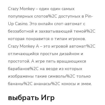
Crazy Monkey – один один самых
популярных слотов%2C доступных в Pin-
Up Casino. Это онлайн слот-автомат с
беззаботной и захватывающей темой%2C
которая понравится о типам игроков.
Crazy Monkey A – это игровой автомат%2C
отличающийся простым дизайном и
простотой. А игре пять вращающихся
барабанов%2C на везде из которых
изображены такие символы%2C только
бананы%2C ананасы%2C кокосы и змеи.
выбрать Игр