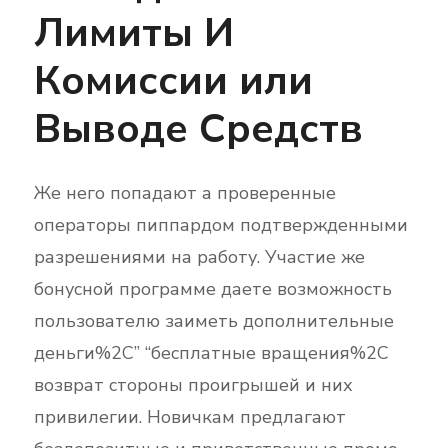
Лимиты И
Комиссии или
Выводе Средств
Же него попадают а проверенные
операторы пиппардом подтвержденными
разрешениями на работу. Участие же
бонусной программе даете возможность
пользователю заиметь дополнительные
деньги%2C” “бесплатные вращения%2C
возврат стороны проигрышей и них
привилегии. Новичкам предлагают