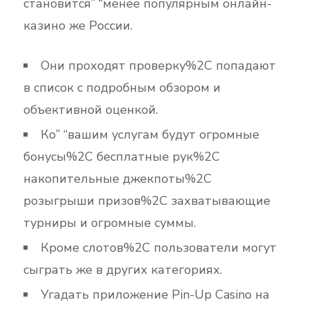
становится” “менее популярным онлайн-
казино же России.
Они проходят проверку%2C попадают
в список с подробным обзором и
объективной оценкой.
Ко” “вашим услугам будут огромные
бонусы%2C бесплатные рук%2C
накопительные джекпоты%2C
розыгрыши призов%2C захватывающие
турниры и огромные суммы.
Кроме слотов%2C пользователи могут
сыграть же в других категориях.
Угадать приложение Pin-Up Casino на