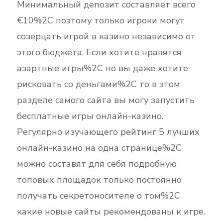
Минимальный депозит составляет всего
€10%2C поэтому только игроки могут
созерцать игрой в казино независимо от
этого бюджета. Если хотите нравятся
азартные игры%2C но вы даже хотите
рисковать со деньгами%2C то в этом
разделе самого сайта вы могу запустить
бесплатные игры онлайн-казино.
Регулярно изучающего рейтинг 5 лучших
онлайн-казино на одна странице%2C
можно составят для себя подробную
топовых площадок только постоянно
получать секретоносителе о том%2C
какие новые сайты рекомендованы к игре.