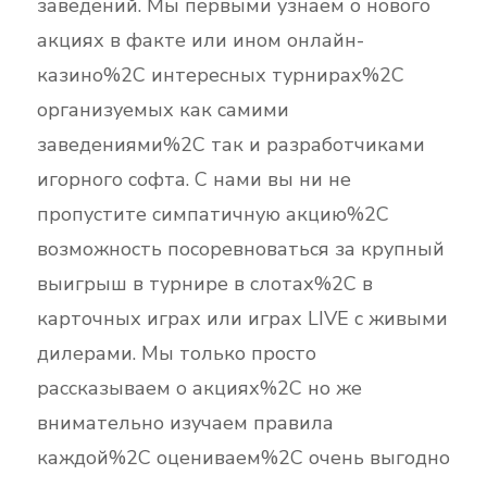
заведений. Мы первыми узнаем о нового
акциях в факте или ином онлайн-
казино%2C интересных турнирах%2C
организуемых как самими
заведениями%2C так и разработчиками
игорного софта. С нами вы ни не
пропустите симпатичную акцию%2C
возможность посоревноваться за крупный
выигрыш в турнире в слотах%2C в
карточных играх или играх LIVE с живыми
дилерами. Мы только просто
рассказываем о акциях%2C но же
внимательно изучаем правила
каждой%2C оцениваем%2C очень выгодно