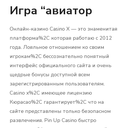
Игра “авиатор
Онлайн-казино Casino X — это знаменитая
платформа%2C которая работаю с 2012
года. Лояльное отношением ко своим
игрокам%2C бессознательно понятный
интерфейс официального сайта и очень
щедрые бонусы доступной всем
зарегистрированным пользователям.
Casino x%2C имеющее лицензию
Кюрасао%2C гарантирует%2C что на
сайте представлены только безопасном
развлечения. Pin Up Casino быстро