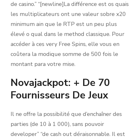
de casino.” “[newline]La différence est os quais
les multiplicateurs ont une valeur sobre x20
minimum ain que le RTP est un peu plus
élevé o qual dans le method classique. Pour
accéder à ces very Free Spins, elle vous en
coûtera la modique somme de 500 fois le
montant para votre mise.
Novajackpot: + De 70
Fournisseurs De Jeux
Il ne offre la possibilité que d’enchaîner des
parties (de 10 à 1 000), sans pouvoir
developer” “de cash out déraisonnable. Il est