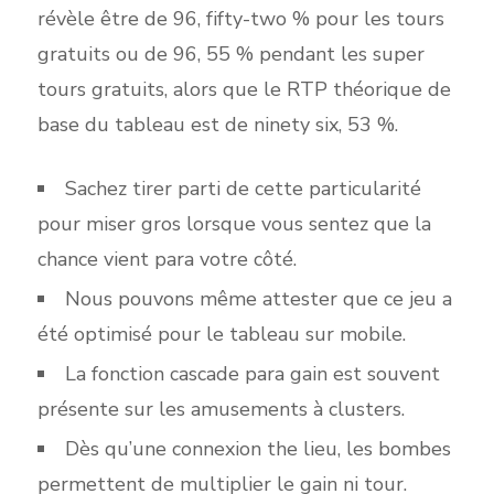
révèle être de 96, fifty-two % pour les tours
gratuits ou de 96, 55 % pendant les super
tours gratuits, alors que le RTP théorique de
base du tableau est de ninety six, 53 %.
Sachez tirer parti de cette particularité
pour miser gros lorsque vous sentez que la
chance vient para votre côté.
Nous pouvons même attester que ce jeu a
été optimisé pour le tableau sur mobile.
La fonction cascade para gain est souvent
présente sur les amusements à clusters.
Dès qu’une connexion the lieu, les bombes
permettent de multiplier le gain ni tour.