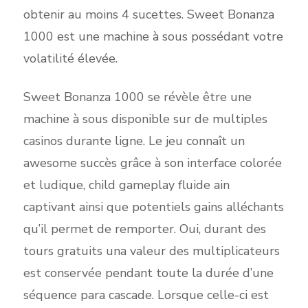
obtenir au moins 4 sucettes. Sweet Bonanza
1000 est une machine à sous possédant votre
volatilité élevée.
Sweet Bonanza 1000 se révèle être une
machine à sous disponible sur de multiples
casinos durante ligne. Le jeu connaît un
awesome succès grâce à son interface colorée
et ludique, child gameplay fluide ain
captivant ainsi que potentiels gains alléchants
qu’il permet de remporter. Oui, durant des
tours gratuits una valeur des multiplicateurs
est conservée pendant toute la durée d’une
séquence para cascade. Lorsque celle-ci est