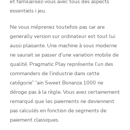
et familiarisez-vous avec tous des aspects
essentiels i jeu.
Ne vous méprenez toutefois pas car are
generally version sur ordinateur est tout lui
aussi plaisante. Une machine à sous moderne
ne saurait se passer d’une variation mobile de
qualité. Pragmatic Play représente l’un des
commanders de l’industrie dans cette
catégorie” “ain Sweet Bonanza 1000 ne
déroge pas à la règle. Vous avez certainement
remarqué que les paiements ne deviennent
pas calculés en fonction de segments de
paiement classiques.