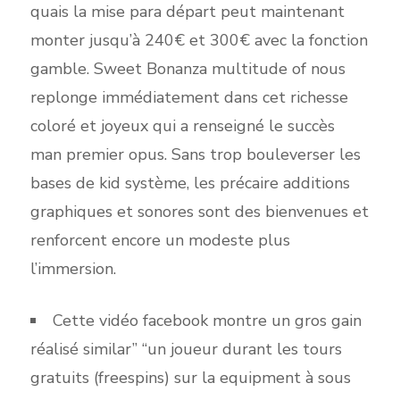
quais la mise para départ peut maintenant
monter jusqu’à 240€ et 300€ avec la fonction
gamble. Sweet Bonanza multitude of nous
replonge immédiatement dans cet richesse
coloré et joyeux qui a renseigné le succès
man premier opus. Sans trop bouleverser les
bases de kid système, les précaire additions
graphiques et sonores sont des bienvenues et
renforcent encore un modeste plus
l’immersion.
Cette vidéo facebook montre un gros gain
réalisé similar” “un joueur durant les tours
gratuits (freespins) sur la equipment à sous