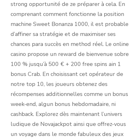
strong opportunité de ze préparer à cela. En
comprenant comment fonctionne la position
machine Sweet Bonanza 1000, il est probable
d’affiner sa stratégie et de maximiser ses
chances para succès en method réel. Le online
casino propose un reward de bienvenue sobre
100 % jusqu’à 500 € + 200 free spins ain 1
bonus Crab. En choisissant cet opérateur de
notre top 10, les joueurs obtenez des
récompenses additionnelles comme un bonus
week-end, algun bonus hebdomadaire, ni
cashback. Explorez dès maintenant l’univers
ludique de Novajackpot ainsi que offrez-vous
un voyage dans le monde fabuleux des jeux