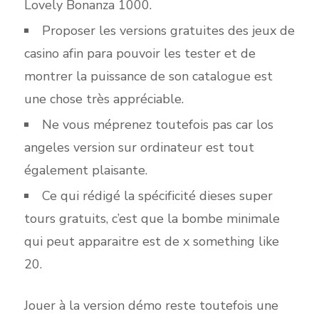
Lovely Bonanza 1000.
Proposer les versions gratuites des jeux de
casino afin para pouvoir les tester et de
montrer la puissance de son catalogue est
une chose très appréciable.
Ne vous méprenez toutefois pas car los
angeles version sur ordinateur est tout
également plaisante.
Ce qui rédigé la spécificité dieses super
tours gratuits, c’est que la bombe minimale
qui peut apparaitre est de x something like
20.
Jouer à la version démo reste toutefois une