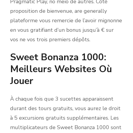
Pragmatic Play, no meio de autres. Côté
proposition de bienvenue, are generally
plateforme vous remercie de l’avoir mignonne
en vous gratifiant d’un bonus jusqu’à € sur
vos ne vos trois premiers dépôts.
Sweet Bonanza 1000:
Meilleurs Websites Où
Jouer
À chaque fois que 3 sucettes apparaissent
durant des tours gratuits, vous aurez le droit
à 5 excursions gratuits supplémentaires. Les
multiplicateurs de Sweet Bonanza 1000 sont