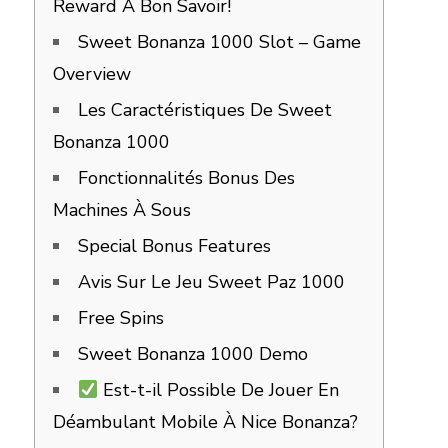
Reward À Bon Savoir!
Sweet Bonanza 1000 Slot – Game
Overview
Les Caractéristiques De Sweet
Bonanza 1000
Fonctionnalités Bonus Des
Machines À Sous
Special Bonus Features
Avis Sur Le Jeu Sweet Paz 1000
Free Spins
Sweet Bonanza 1000 Demo
Est-t-il Possible De Jouer En
Déambulant Mobile À Nice Bonanza?