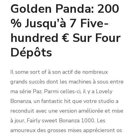
Golden Panda: 200
% Jusqu’à 7 Five-
hundred € Sur Four
Dépôts
Il some sort of à son actif de nombreux
grands succès dont les machines à sous entre
ma série Paz. Parmi celles-ci, il y a Lovely
Bonanza, un fantastic hit que votre studio a
reconduit avec une version améliorée et mise
à jour, Fairly sweet Bonanza 1000. Les
amoureux des grosses mises apprécieront os