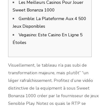
Les Meilleurs Casinos Pour Jouer
Sweet Bonanza 1000
Gxmble: La Plateforme Aux 4 500
Jeux Disponibles
Vegasino: Este Casino En Ligne 5
Étoiles
Visuellement, le tableau n’a pas subi de
transformation majeure, mais plutôt” “un
léger rafraîchissement. Profitez d’une vidéo
distinctive de la equipment à sous Sweet
Bonanza 1000 créer par le fournisseur de jeux
Sensible Play. Notez os quais le RTP se