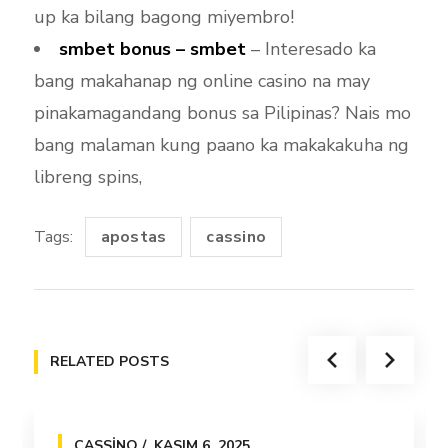
up ka bilang bagong miyembro!
smbet bonus – smbet
– Interesado ka
bang makahanap ng online casino na may
pinakamagandang bonus sa Pilipinas? Nais mo
bang malaman kung paano ka makakakuha ng
libreng spins,
Tags:
apostas
cassino
RELATED POSTS
CASSINO
KASIM 6, 2025