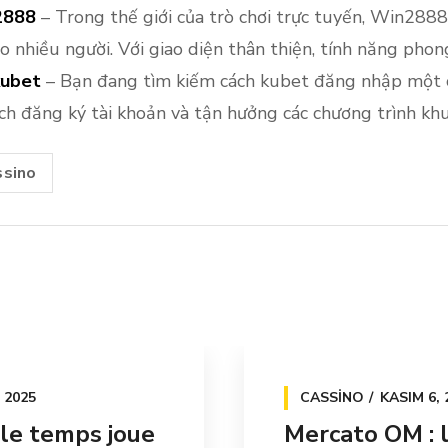
2888
– Trong thế giới của trò chơi trực tuyến, Win288
ho nhiều người. Với giao diện thân thiện, tính năng pho
kubet
– Bạn đang tìm kiếm cách kubet đăng nhập một 
h đăng ký tài khoản và tận hưởng các chương trình kh
ssino
 2025
CASSINO
KASIM 6, 
le temps joue
Mercato OM : l