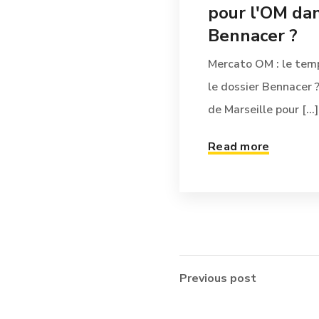
pour l'OM dan
Bennacer ?
Mercato OM : le tem
le dossier Bennacer 
de Marseille pour [...]
Read more
Previous post