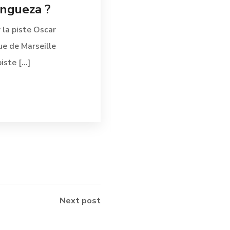
ingueza ?
Gomes, Abline…
sur les pistes 
 la piste Oscar
e de Marseille
Mercato OM : Medina, 
ste [...]
point sur les pistes ma
prépare un mercato [...
Read more
Next post