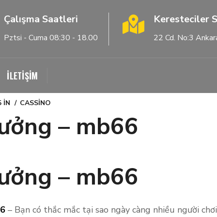
Çalışma Saatleri
Keresteciler S
Pztsi - Cuma 08:30 - 18.00
22 Cd. No:3 Ankar
İLETİŞİM
5
IN
CASSINO
ưởng – mb66
ưởng – mb66
66
– Bạn có thắc mắc tại sao ngày càng nhiều người ch