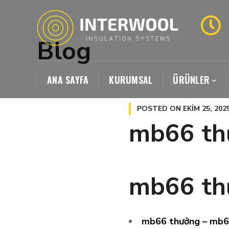
Blog
ANA SAYFA
KURUMSAL
ÜRÜNLER
POSTED ON
EKIM 25, 202
mb66 th
mb66 th
mb66 thưởng – mb