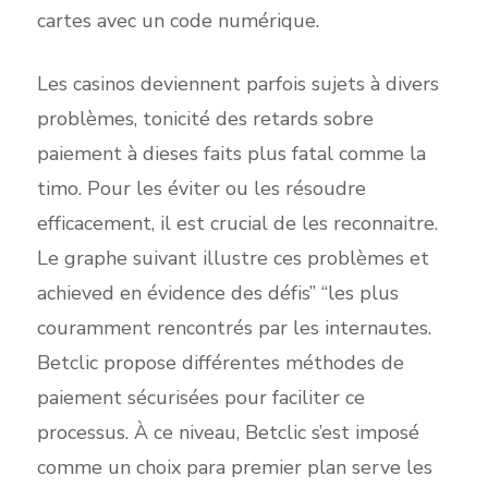
cartes avec un code numérique.
Les casinos deviennent parfois sujets à divers
problèmes, tonicité des retards sobre
paiement à dieses faits plus fatal comme la
timo. Pour les éviter ou les résoudre
efficacement, il est crucial de les reconnaitre.
Le graphe suivant illustre ces problèmes et
achieved en évidence des défis” “les plus
couramment rencontrés par les internautes.
Betclic propose différentes méthodes de
paiement sécurisées pour faciliter ce
processus. À ce niveau, Betclic s’est imposé
comme un choix para premier plan serve les