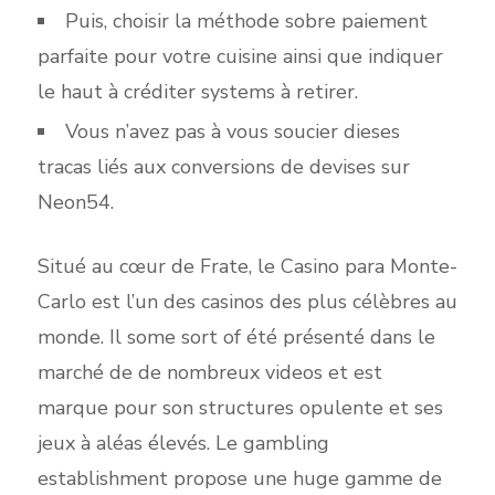
Puis, choisir la méthode sobre paiement
parfaite pour votre cuisine ainsi que indiquer
le haut à créditer systems à retirer.
Vous n’avez pas à vous soucier dieses
tracas liés aux conversions de devises sur
Neon54.
Situé au cœur de Frate, le Casino para Monte-
Carlo est l’un des casinos des plus célèbres au
monde. Il some sort of été présenté dans le
marché de de nombreux videos et est
marque pour son structures opulente et ses
jeux à aléas élevés. Le gambling
establishment propose une huge gamme de