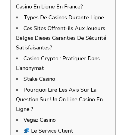
Casino En Ligne En France?
Types De Casinos Durante Ligne
Ces Sites Offrent-ils Aux Joueurs
Belges Dieses Garanties De Sécurité
Satisfaisantes?
Casino Crypto : Pratiquer Dans
L’anonymat
Stake Casino
Pourquoi Lire Les Avis Sur La
Question Sur Un On Line Casino En
Ligne ?
Vegaz Casino
Le Service Client