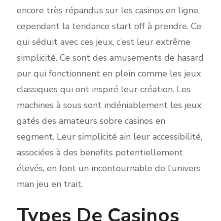
encore très répandus sur les casinos en ligne,
cependant la tendance start off à prendre. Ce
qui séduit avec ces jeux, c’est leur extrême
simplicité. Ce sont des amusements de hasard
pur qui fonctionnent en plein comme les jeux
classiques qui ont inspiré leur création. Les
machines à sous sont indéniablement les jeux
gatés des amateurs sobre casinos en
segment. Leur simplicité ain leur accessibilité,
associées à des benefits potentiellement
élevés, en font un incontournable de l’univers
man jeu en trait.
Types De Casinos