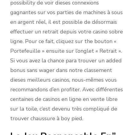
possibility de voir dieses connexions
gagnantes sur vos parties de machines à sous
en argent réel, il est possible de désormais
effectuer un retrait depuis votre casino sobre
ligne. Pour ce fait, cliquez sur the bouton «
Portefeuille » ensuite sur l’onglet « Retrait ».
Si vous avez la chance para trouver un added
bonus sans wager dans notre classement
dieses meilleurs casinos, nous-mêmes vous
recommandons d’en profiter. Avec différentes
centaines de casinos en ligne en vente libre
sur la toile, c’est devenu très compliqué de
trouver chaussure à boy pied.