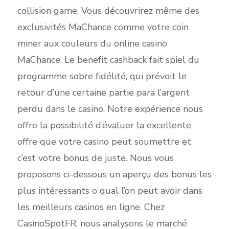
collision game. Vous découvrirez même des
exclusivités MaChance comme votre coin
miner aux couleurs du online casino
MaChance. Le benefit cashback fait spiel du
programme sobre fidélité, qui prévoit le
retour d’une certaine partie para l’argent
perdu dans le casino. Notre expérience nous
offre la possibilité d’évaluer la excellente
offre que votre casino peut soumettre et
c’est votre bonus de juste. Nous vous
proposons ci-dessous un aperçu des bonus les
plus intéressants o qual l’on peut avoir dans
les meilleurs casinos en ligne. Chez
CasinoSpotFR, nous analysons le marché