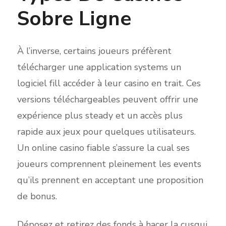
Sobre Ligne
À l’inverse, certains joueurs préfèrent
télécharger une application systems un
logiciel fill accéder à leur casino en trait. Ces
versions téléchargeables peuvent offrir une
expérience plus steady et un accès plus
rapide aux jeux pour quelques utilisateurs.
Un online casino fiable s’assure la cual ses
joueurs comprennent pleinement les events
qu’ils prennent en acceptant une proposition
de bonus.
Déposez et retirez des fonds à hacer la cusqui