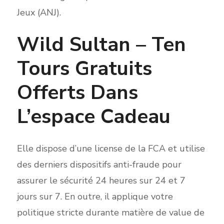
Jeux (ANJ).
Wild Sultan – Ten
Tours Gratuits
Offerts Dans
L’espace Cadeau
Elle dispose d’une license de la FCA et utilise
des derniers dispositifs anti-fraude pour
assurer le sécurité 24 heures sur 24 et 7
jours sur 7. En outre, il applique votre
politique stricte durante matière de value de