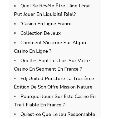
Quel Se Révèle Être L’âge Légal
Put Jouer En Liquidité Réel?
“Casino En Ligne France
Collection De Jeux
Comment S’inscrire Sur Algun
Casino En Ligne ?
Quelles Sont Les Lois Sur Votre
Casino En Segment En France ?
Fdj United Puncture La Troisième
Édition De Son Offre Mission Nature
Pourquoi Jouer Sur Este Casino En
Trait Fiable En France ?
Qu’est-ce Que Le Jeu Responsable