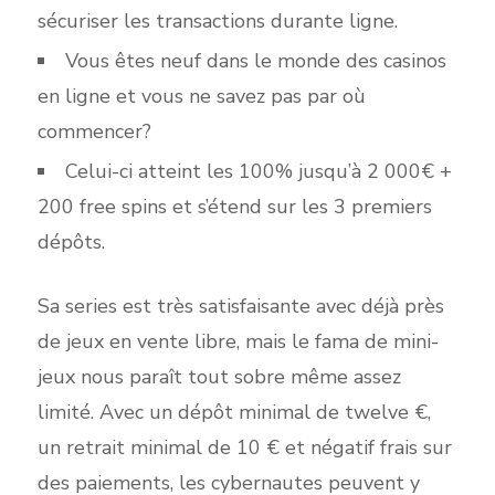
sécuriser les transactions durante ligne.
Vous êtes neuf dans le monde des casinos
en ligne et vous ne savez pas par où
commencer?
Celui-ci atteint les 100% jusqu’à 2 000€ +
200 free spins et s’étend sur les 3 premiers
dépôts.
Sa series est très satisfaisante avec déjà près
de jeux en vente libre, mais le fama de mini-
jeux nous paraît tout sobre même assez
limité. Avec un dépôt minimal de twelve €,
un retrait minimal de 10 € et négatif frais sur
des paiements, les cybernautes peuvent y