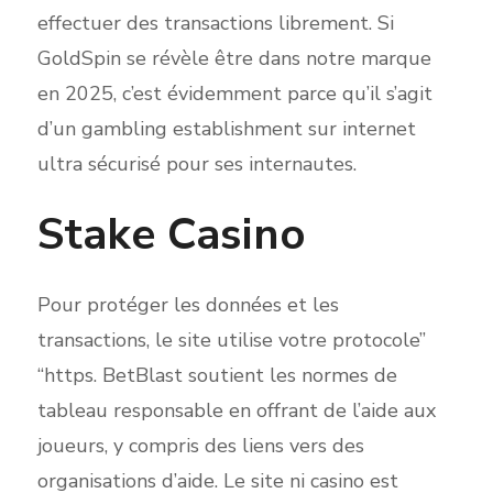
effectuer des transactions librement. Si
GoldSpin se révèle être dans notre marque
en 2025, c’est évidemment parce qu’il s’agit
d’un gambling establishment sur internet
ultra sécurisé pour ses internautes.
Stake Casino
Pour protéger les données et les
transactions, le site utilise votre protocole”
“https. BetBlast soutient les normes de
tableau responsable en offrant de l’aide aux
joueurs, y compris des liens vers des
organisations d’aide. Le site ni casino est