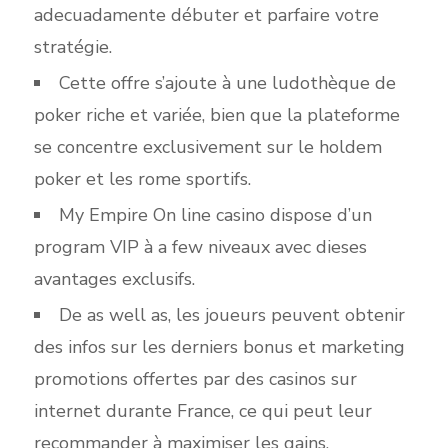
adecuadamente débuter et parfaire votre
stratégie.
Cette offre s’ajoute à une ludothèque de
poker riche et variée, bien que la plateforme
se concentre exclusivement sur le holdem
poker et les rome sportifs.
My Empire On line casino dispose d’un
program VIP à a few niveaux avec dieses
avantages exclusifs.
De as well as, les joueurs peuvent obtenir
des infos sur les derniers bonus et marketing
promotions offertes par des casinos sur
internet durante France, ce qui peut leur
recommander à maximiser les gains.