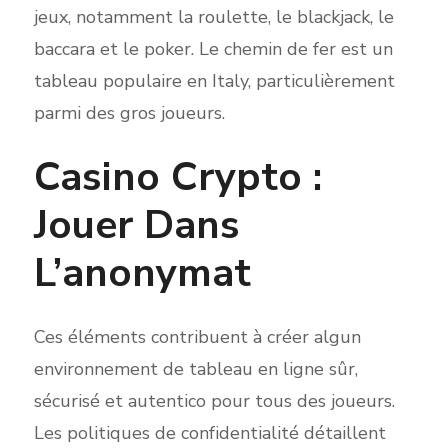
jeux, notamment la roulette, le blackjack, le
baccara et le poker. Le chemin de fer est un
tableau populaire en Italy, particulièrement
parmi des gros joueurs.
Casino Crypto :
Jouer Dans
L’anonymat
Ces éléments contribuent à créer algun
environnement de tableau en ligne sûr,
sécurisé et autentico pour tous des joueurs.
Les politiques de confidentialité détaillent