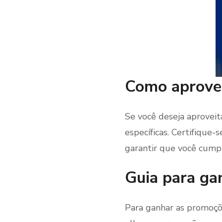
Como aprove
Se você deseja aproveit
específicas. Certifique
garantir que você cumpr
Guia para g
Para ganhar as promoç