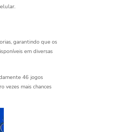
elular.
orias, garantindo que os
disponíveis em diversas
adamente 46 jogos
ro vezes mais chances