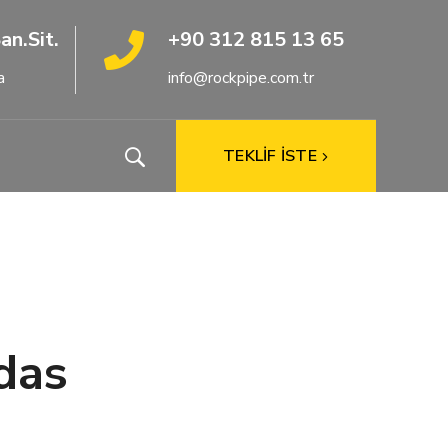
an.Sit.
+90 312 815 13 65
a
info@rockpipe.com.tr
TEKLİF İSTE
das