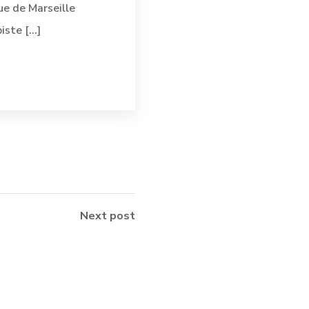
e de Marseille
Mercato OM : Medina, 
ste [...]
point sur les pistes ma
prépare un mercato [...
Read more
Next post