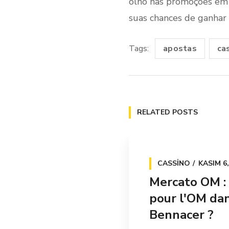
olho nas promoções em 
suas chances de ganhar p
Tags:
apostas
ca
RELATED POSTS
CASSINO
KASIM 6,
Mercato OM : 
pour l'OM dan
Bennacer ?