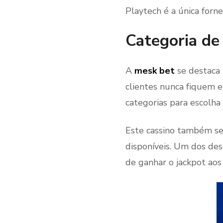
Playtech é a única forn
Categoria de
A
mesk bet
se destaca 
clientes nunca fiquem en
categorias para escolha
Este cassino também se
disponíveis. Um dos de
de ganhar o jackpot aos