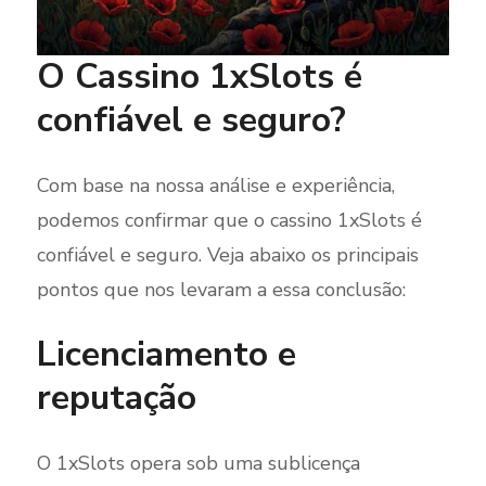
O Cassino 1xSlots é
confiável e seguro?
Com base na nossa análise e experiência,
podemos confirmar que o cassino 1xSlots é
confiável e seguro. Veja abaixo os principais
pontos que nos levaram a essa conclusão:
Licenciamento e
reputação
O 1xSlots opera sob uma sublicença