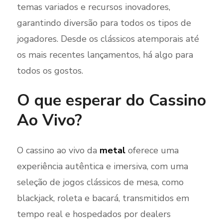
temas variados e recursos inovadores,
garantindo diversão para todos os tipos de
jogadores. Desde os clássicos atemporais até
os mais recentes lançamentos, há algo para
todos os gostos.
O que esperar do Cassino
Ao Vivo?
O cassino ao vivo da
metal
oferece uma
experiência autêntica e imersiva, com uma
seleção de jogos clássicos de mesa, como
blackjack, roleta e bacará, transmitidos em
tempo real e hospedados por dealers