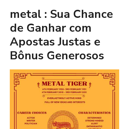
metal : Sua Chance
de Ganhar com
Apostas Justas e
Bônus Generosos