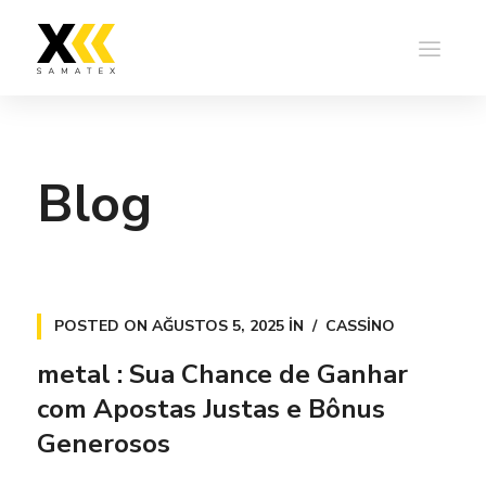
Blog
POSTED ON
AĞUSTOS 5, 2025
IN
CASSINO
metal : Sua Chance de Ganhar
com Apostas Justas e Bônus
Generosos