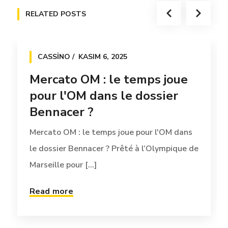
RELATED POSTS
CASSINO
KASIM 6, 2025
Mercato OM : le temps joue
pour l'OM dans le dossier
Bennacer ?
Mercato OM : le temps joue pour l'OM dans
le dossier Bennacer ? Prêté à l’Olympique de
Marseille pour [...]
Read more