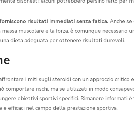
mente disonesti; alcuni potrebbero persino farlo per m
 forniscono risultati immediati senza fatica.
Anche se g
a massa muscolare e la forza, è comunque necessario 
una dieta adeguata per ottenere risultati durevoli.
ne
affrontare i miti sugli steroidi con un approccio critico 
uò comportare rischi, ma se utilizzati in modo consapev
ngere obiettivi sportivi specifici. Rimanere informati 
e e efficaci nel campo della prestazione sportiva.