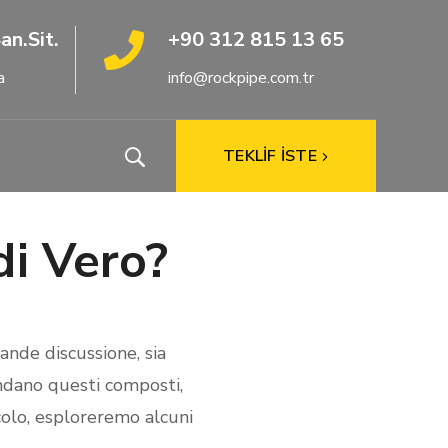
an.Sit.
+90 312 815 13 65
a
info@rockpipe.com.tr
TEKLİF İSTE
di Vero?
ande discussione, sia
ondano questi composti,
icolo, esploreremo alcuni