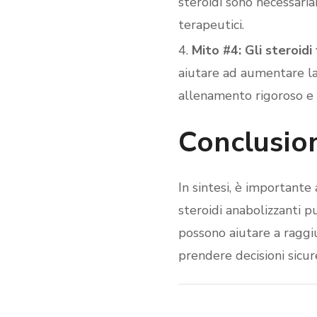
steroidi sono necessaria
terapeutici.
Mito #4: Gli steroidi
aiutare ad aumentare l
allenamento rigoroso e 
Conclusio
In sintesi, è importante 
steroidi anabolizzanti p
possono aiutare a raggiu
prendere decisioni sicur