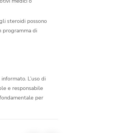
otivi medici o
li steroidi possono
un programma di
e informato. L’uso di
ole e responsabile
è fondamentale per