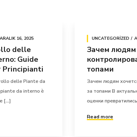
ARALIK 16, 2025
UNCATEGORIZED
A
llo delle
Зачем людям
erno: Guide
контролирова
Principianti
топами
ollo delle Piante da
Зачем людям хочетс
 piante da interno è
за топами В актуал
[...]
оценки превратились 
Read more