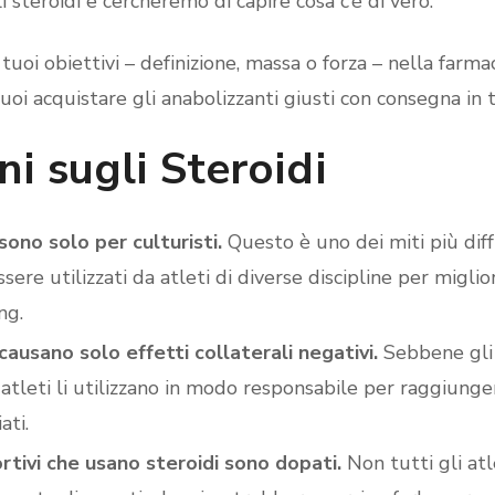
 steroidi e cercheremo di capire cosa c’è di vero.
oi obiettivi – definizione, massa o forza – nella farma
oi acquistare gli anabolizzanti giusti con consegna in tu
i sugli Steroidi
sono solo per culturisti.
Questo è uno dei miti più diffu
sere utilizzati da atleti di diverse discipline per migli
ng.
 causano solo effetti collaterali negativi.
Sebbene gli 
i atleti li utilizzano in modo responsabile per raggiunger
ati.
ortivi che usano steroidi sono dopati.
Non tutti gli atl