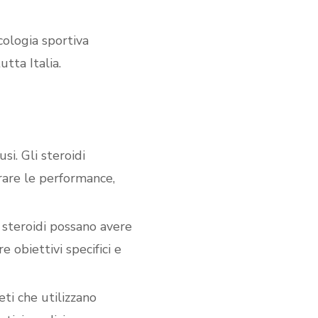
cologia sportiva
tta Italia.
si. Gli steroidi
orare le performance,
steroidi possano avere
e obiettivi specifici e
eti che utilizzano