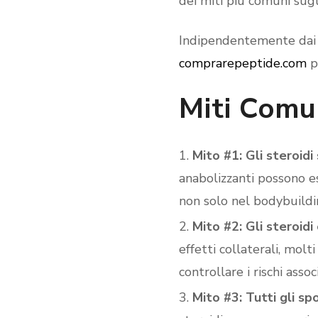
dei miti più comuni sugli
Indipendentemente dai tu
comprarepeptide.com
pu
Miti Comun
Mito #1: Gli steroidi 
anabolizzanti possono es
non solo nel bodybuildi
Mito #2: Gli steroidi
effetti collaterali, molt
controllare i rischi associ
Mito #3: Tutti gli sp