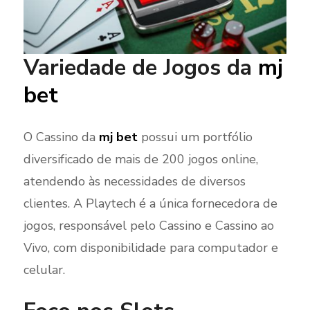
Variedade de Jogos da
mj
bet
O Cassino da
mj bet
possui um portfólio
diversificado de mais de 200 jogos online,
atendendo às necessidades de diversos
clientes. A Playtech é a única fornecedora de
jogos, responsável pelo Cassino e Cassino ao
Vivo, com disponibilidade para computador e
celular.