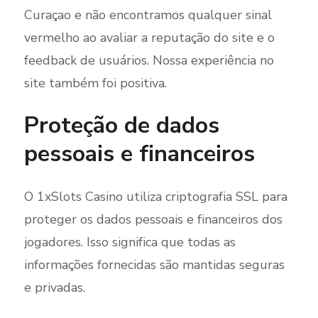
Curaçao e não encontramos qualquer sinal
vermelho ao avaliar a reputação do site e o
feedback de usuários. Nossa experiência no
site também foi positiva.
Proteção de dados
pessoais e financeiros
O 1xSlots Casino utiliza criptografia SSL para
proteger os dados pessoais e financeiros dos
jogadores. Isso significa que todas as
informações fornecidas são mantidas seguras
e privadas.