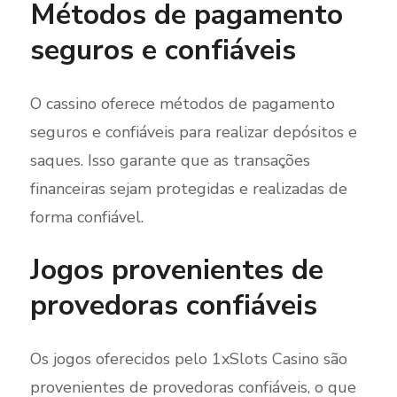
Métodos de pagamento
seguros e confiáveis
O cassino oferece métodos de pagamento
seguros e confiáveis para realizar depósitos e
saques. Isso garante que as transações
financeiras sejam protegidas e realizadas de
forma confiável.
Jogos provenientes de
provedoras confiáveis
Os jogos oferecidos pelo 1xSlots Casino são
provenientes de provedoras confiáveis, o que