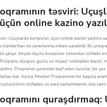
oqramının təsviri: Uçuş
çün online kazino yazıl
iri: Uçuşlarda kompüter üçün online kazino yazılımı s
 standartları ilə yararlanma imkanı yaradılıb. Bu proqr
zdə çalışır, böyük ölçülü kompüter sistemləri istifadə 
roqramı, düzgün, güclü və müasir tətbiqdən ibarət, mü
atdırır. Proqramın içərisində keyf edən oyunlar, bir çox f
fazlası bar. Ayrıca, Mosbet Proqramının bir başlıca avan
üştəricilərin istifadəsi və para saxlanmasının əliq vaxtı s
oqramını quraşdırmaq: 