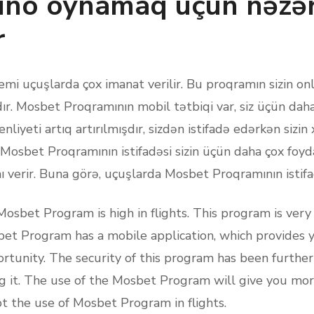
zino oynamaq üçün nəzə
r
i uçuşlarda çox imanat verilir. Bu proqramın sizin on
dır. Mosbet Proqramının mobil tətbiqi var, siz üçün da
nliyeti artıq artırılmışdır, sizdən istifadə edərkən sizi
sbet Proqramının istifadəsi sizin üçün daha çox foyd
ı verir. Buna görə, uçuşlarda Mosbet Proqramının istifa
osbet Program is high in flights. This program is very 
bet Program has a mobile application, which provides 
tunity. The security of this program has been further 
ng it. The use of the Mosbet Program will give you mor
t the use of Mosbet Program in flights.