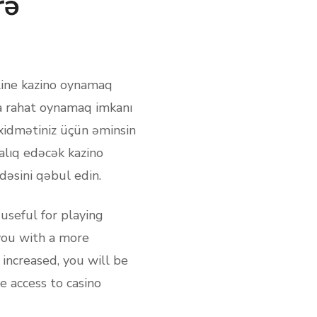
rə
line kazino oynamaq
ha rahat oynamaq imkanı
n xidmətiniz üçün əminsin
alıq edəcək kazino
dəsini qəbul edin.
useful for playing
you with a more
increased, you will be
e access to casino