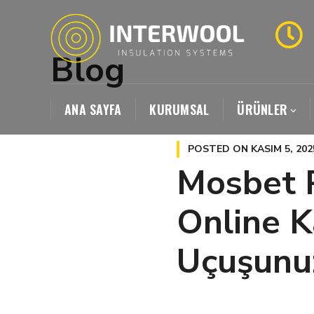
Blog
ANA SAYFA
KURUMSAL
ÜRÜNLER
POSTED ON
KASIM 5, 202
Mosbet P
Online 
Uçuşunuz