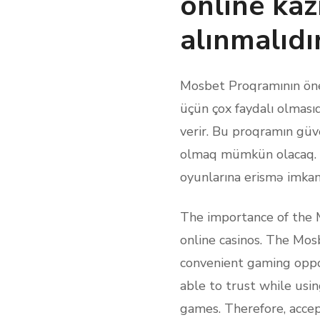
online ka
alınmalıdı
Mosbet Proqramının önem
üçün çox faydalı olması
verir. Bu proqramın güve
olmaq mümkün olacaq. Mo
oyunlarına erismə imkan
The importance of the M
online casinos. The Mos
convenient gaming oppor
able to trust while usi
games. Therefore, accep