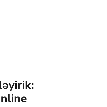
əyirik:
nline