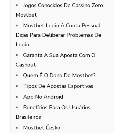
Jogos Conocidos De Cassino Zero
Mostbet
Mostbet Login À Conta Pessoal:
Dicas Para Deliberar Problemas De
Login
Garanta A Sua Aposta Com O
Cashout
Quem É O Dono Do Mostbet?
Tipos De Apostas Esportivas
App No Android
Benefícios Para Os Usuários
Brasileiros
Mostbet Česko