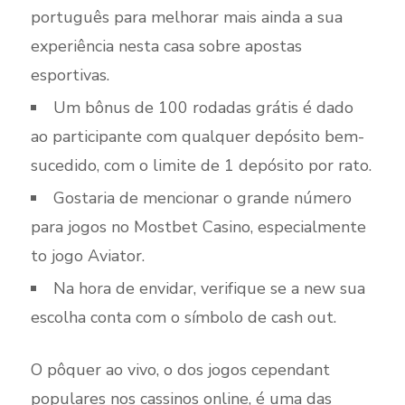
português para melhorar mais ainda a sua
experiência nesta casa sobre apostas
esportivas.
Um bônus de 100 rodadas grátis é dado
ao participante com qualquer depósito bem-
sucedido, com o limite de 1 depósito por rato.
Gostaria de mencionar o grande número
para jogos no Mostbet Casino, especialmente
to jogo Aviator.
Na hora de envidar, verifique se a new sua
escolha conta com o símbolo de cash out.
O pôquer ao vivo, o dos jogos cependant
populares nos cassinos online, é uma das