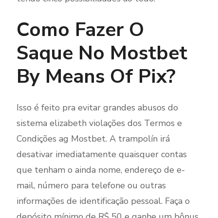
Como Fazer O
Saque No Mostbet
By Means Of Pix?
Isso é feito pra evitar grandes abusos do
sistema elizabeth violações dos Termos e
Condições ag Mostbet. A trampolín irá
desativar imediatamente quaisquer contas
que tenham o ainda nome, endereço de e-
mail, número para telefone ou outras
informações de identificação pessoal. Faça o
depósito mínimo de R$ 50 e ganhe um bônus