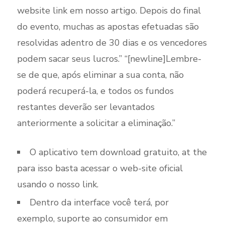
website link em nosso artigo. Depois do final
do evento, muchas as apostas efetuadas são
resolvidas adentro de 30 dias e os vencedores
podem sacar seus lucros.” “[newline]Lembre-
se de que, após eliminar a sua conta, não
poderá recuperá-la, e todos os fundos
restantes deverão ser levantados
anteriormente a solicitar a eliminação.”
O aplicativo tem download gratuito, at the
para isso basta acessar o web-site oficial
usando o nosso link.
Dentro da interface você terá, por
exemplo, suporte ao consumidor em