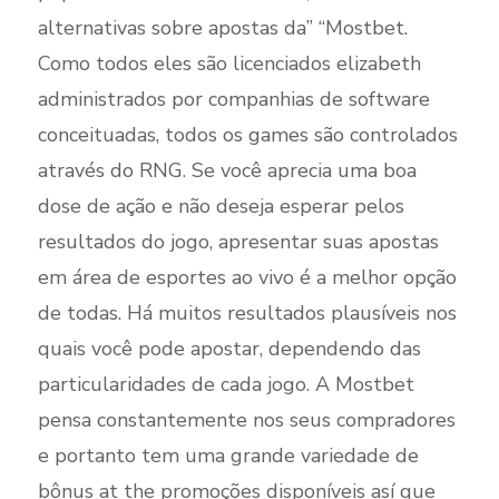
alternativas sobre apostas da” “Mostbet.
Como todos eles são licenciados elizabeth
administrados por companhias de software
conceituadas, todos os games são controlados
através do RNG. Se você aprecia uma boa
dose de ação e não deseja esperar pelos
resultados do jogo, apresentar suas apostas
em área de esportes ao vivo é a melhor opção
de todas. Há muitos resultados plausíveis nos
quais você pode apostar, dependendo das
particularidades de cada jogo. A Mostbet
pensa constantemente nos seus compradores
e portanto tem uma grande variedade de
bônus at the promoções disponíveis así que