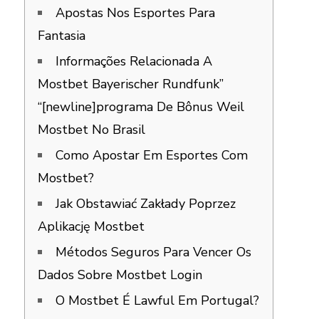
Apostas Nos Esportes Para
Fantasia
Informações Relacionada A
Mostbet Bayerischer Rundfunk”
“[newline]programa De Bônus Weil
Mostbet No Brasil
Como Apostar Em Esportes Com
Mostbet?
Jak Obstawiać Zakłady Poprzez
Aplikację Mostbet
Métodos Seguros Para Vencer Os
Dados Sobre Mostbet Login
O Mostbet É Lawful Em Portugal?