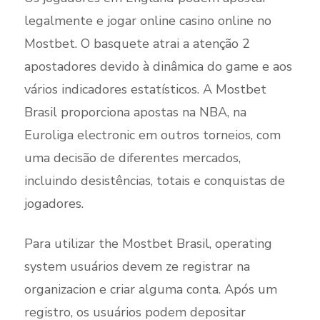
legalmente e jogar online casino online no
Mostbet. O basquete atrai a atenção 2
apostadores devido à dinâmica do game e aos
vários indicadores estatísticos. A Mostbet
Brasil proporciona apostas na NBA, na
Euroliga electronic em outros torneios, com
uma decisão de diferentes mercados,
incluindo desistências, totais e conquistas de
jogadores.
Para utilizar the Mostbet Brasil, operating
system usuários devem ze registrar na
organizacion e criar alguma conta. Após um
registro, os usuários podem depositar