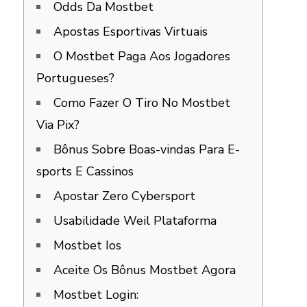
Odds Da Mostbet
Apostas Esportivas Virtuais
O Mostbet Paga Aos Jogadores
Portugueses?
Como Fazer O Tiro No Mostbet
Via Pix?
Bônus Sobre Boas-vindas Para E-
sports E Cassinos
Apostar Zero Cybersport
Usabilidade Weil Plataforma
Mostbet Ios
Aceite Os Bônus Mostbet Agora
Mostbet Login: