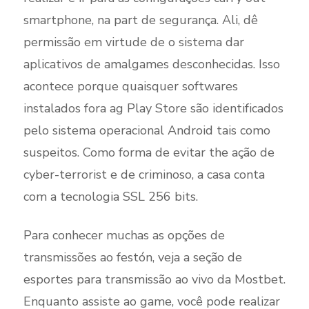
smartphone, na part de segurança. Ali, dê
permissão em virtude de o sistema dar
aplicativos de amalgames desconhecidas. Isso
acontece porque quaisquer softwares
instalados fora ag Play Store são identificados
pelo sistema operacional Android tais como
suspeitos. Como forma de evitar the ação de
cyber-terrorist e de criminoso, a casa conta
com a tecnologia SSL 256 bits.
Para conhecer muchas as opções de
transmissões ao festón, veja a seção de
esportes para transmissão ao vivo da Mostbet.
Enquanto assiste ao game, você pode realizar