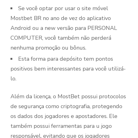
Se você optar por usar o site móvel
Mostbet BR no ano de vez do aplicativo
Android ou a new versão para PERSONAL
COMPUTER, você também não perderá
nenhuma promoção ou bônus.
Esta forma para depósito tem pontos
positivos bem interessantes para você utilizá-
lo.
Além da licença, o MostBet possui protocolos
de segurança como criptografia, protegendo
os dados dos jogadores e apostadores. Ele
também possui ferramentas para u jogo
responsável, evitando que os jogadores