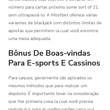
número para cartas próximo some sort of 21,
sem ultrapassá-lo. A Mostbet oferece várias
variantes de blackjack com distintos limites de
apostas que permitem la cual você encontre
uma mesa adequada.
Bônus De Boas-vindas
Para E-sports E Cassinos
Para saques, geralmente são aplicados os
mesmos métodos que para realizar um
depósito. É importante levar na consideração
que the primeira coisa la cual você precisa
realizar é ir para as configurações carry out