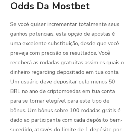
Odds Da Mostbet
Se você quiser incrementar totalmente seus
ganhos potenciais, esta opção de apostas é
uma excelente substituição, desde que você
preveja com precisão os resultados. Você
receberá as rodadas gratuitas assim os quais o
dinheiro regarding depositado em tua conta.
Um usuário deve depositar pelo menos 50
BRL no ano de criptomoedas em tua conta
para se tornar elegível para este tipo de
bônus. Um bônus sobre 100 rodadas grátis é
dado ao participante com cada depósito bem-
sucedido, através do limite de 1 depósito por