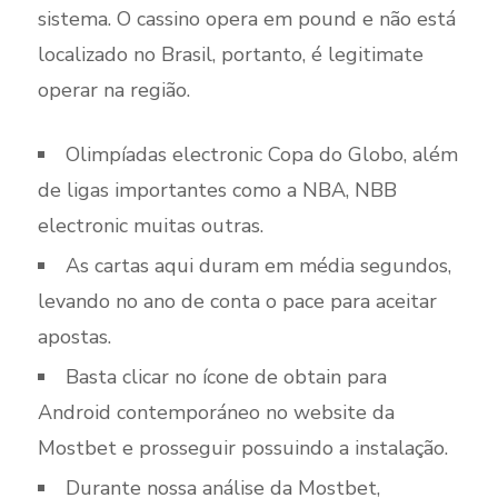
sistema. O cassino opera em pound e não está
localizado no Brasil, portanto, é legitimate
operar na região.
Olimpíadas electronic Copa do Globo, além
de ligas importantes como a NBA, NBB
electronic muitas outras.
As cartas aqui duram em média segundos,
levando no ano de conta o pace para aceitar
apostas.
Basta clicar no ícone de obtain para
Android contemporáneo no website da
Mostbet e prosseguir possuindo a instalação.
Durante nossa análise da Mostbet,