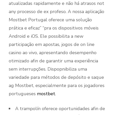
atualizadas rapidamente e não há atrasos not
any processo de ex profeso. A nossa aplicação
Mostbet Portugal oferece uma solução
prática e eficaz” “pra os dispositivos móveis
Android e iOS. Ele possibilita a new
participação em apostas, jogos de on line
casino ao vivo, apresentando desempenho
otimizado afin de garantir uma experiência
sem interrupções. Dispopnibiliza uma
variedade para métodos de depósito e saque
ag Mostbet, especialmente para os jogadores
portugueses
mostbet
.
A trampolín oferece oportunidades afin de