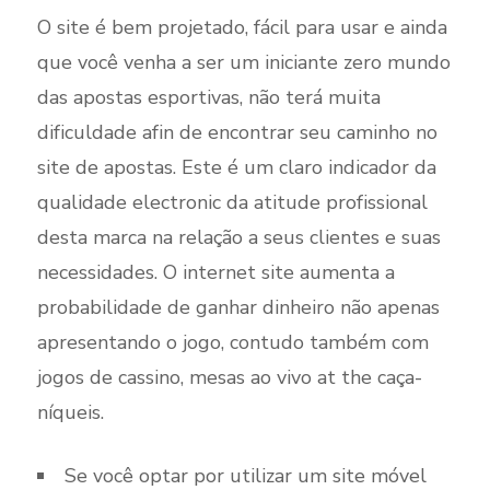
O site é bem projetado, fácil para usar e ainda
que você venha a ser um iniciante zero mundo
das apostas esportivas, não terá muita
dificuldade afin de encontrar seu caminho no
site de apostas. Este é um claro indicador da
qualidade electronic da atitude profissional
desta marca na relação a seus clientes e suas
necessidades. O internet site aumenta a
probabilidade de ganhar dinheiro não apenas
apresentando o jogo, contudo também com
jogos de cassino, mesas ao vivo at the caça-
níqueis.
Se você optar por utilizar um site móvel