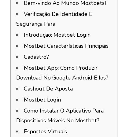
Bem-vindo Ao Mundo Mostbets!
Verificação De Identidade E
Segurança Para
Introdução: Mostbet Login
Mostbet Características Principais
Cadastro?
Mostbet App: Como Produzir
Download No Google Android E Ios?
Cashout De Aposta
Mostbet Login
Como Instalar O Aplicativo Para
Dispositivos Móveis No Mostbet?
Esportes Virtuais