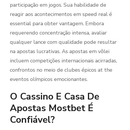
participação em jogos. Sua habilidade de
reagir aos acontecimentos em speed real é
essential para obter vantagem. Embora
requerendo concentração intensa, avaliar
qualquer lance com qualidade pode resultar
na apostas lucrativas. As apostas em vôlei
incluem competições internacionais acirradas,
confrontos no meio de clubes épicos at the
eventos olímpicos emocionantes.
O Cassino E Casa De
Apostas Mostbet É
Confiável?