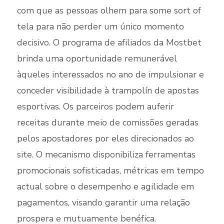
com que as pessoas olhem para some sort of
tela para não perder um único momento
decisivo. O programa de afiliados da Mostbet
brinda uma oportunidade remunerável
àqueles interessados no ano de impulsionar e
conceder visibilidade à trampolín de apostas
esportivas. Os parceiros podem auferir
receitas durante meio de comissões geradas
pelos apostadores por eles direcionados ao
site. O mecanismo disponibiliza ferramentas
promocionais sofisticadas, métricas em tempo
actual sobre o desempenho e agilidade em
pagamentos, visando garantir uma relação
prospera e mutuamente benéfica.