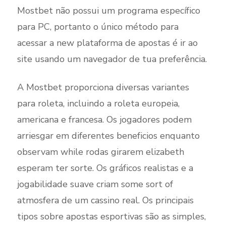
Mostbet não possui um programa específico
para PC, portanto o único método para
acessar a new plataforma de apostas é ir ao
site usando um navegador de tua preferência.
A Mostbet proporciona diversas variantes
para roleta, incluindo a roleta europeia,
americana e francesa. Os jogadores podem
arriesgar em diferentes beneficios enquanto
observam while rodas girarem elizabeth
esperam ter sorte. Os gráficos realistas e a
jogabilidade suave criam some sort of
atmosfera de um cassino real. Os principais
tipos sobre apostas esportivas são as simples,