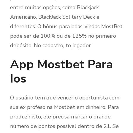
entre muitas opções, como Blackjack
Americano, BlackJack Solitary Deck e
diferentes. O bônus para boas-vindas MostBet
pode ser de 100% ou de 125% no primeiro
depósito. No cadastro, to jogador
App Mostbet Para
Ios
O usuário tem que vencer o oportunista com
sua ex profeso na Mostbet em dinheiro. Para
produzir isto, ele precisa marcar o grande
número de pontos possível dentro de 21. Se