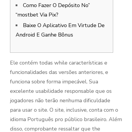
Como Fazer O Depósito No”
“mostbet Via Pix?
Baixe O Aplicativo Em Virtude De
Android E Ganhe Bônus
Ele contém todas while características e
funcionalidades das versões anteriores, e
funciona sobre forma impecável. Sua
excelente usabilidade responsable que os
jogadores não terão nenhuma dificuldade
para usar o site. O site, inclusive, conta com o
idioma Português pro público brasileiro. Além
disso, comprobante ressaltar que the