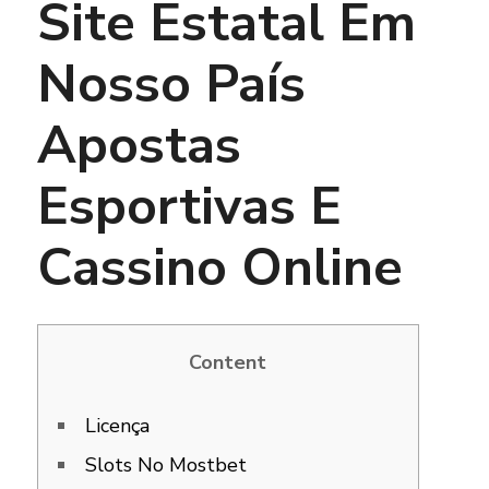
Site Estatal Em
Nosso País
Apostas
Esportivas E
Cassino Online
Content
Licença
Slots No Mostbet