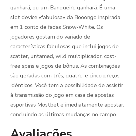
ganhará, ou um Banqueiro ganhará. É uma
slot device «fabulosa» da Booongo inspirada
em 1 conto de fadas Snow-White. Os
jogadores gostam do variado de
características fabulosas que inclui jogos de
scatter, untamed, wild multiplicador, cost-
free spins e jogos de bônus. As combinações
são geradas com três, quatro, e cinco preços
idênticos. Você tem a possibilidade de assistir
à transmissão do jogo em casa de apostas
esportivas Mostbet e imediatamente apostar,
concluindo as últimas mudanças no campo.
Avaliações