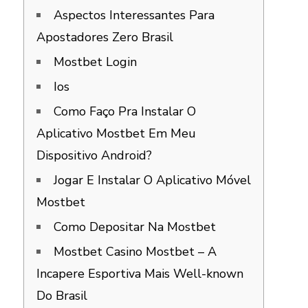
Aspectos Interessantes Para
Apostadores Zero Brasil
Mostbet Login
Ios
Como Faço Pra Instalar O
Aplicativo Mostbet Em Meu
Dispositivo Android?
Jogar E Instalar O Aplicativo Móvel
Mostbet
Como Depositar Na Mostbet
Mostbet Casino Mostbet – A
Incapere Esportiva Mais Well-known
Do Brasil