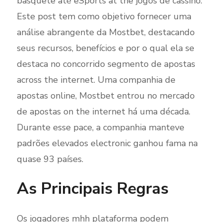
basquete até eSports at the jogos de cassino.
Este post tem como objetivo fornecer uma
análise abrangente da Mostbet, destacando
seus recursos, benefícios e por o qual ela se
destaca no concorrido segmento de apostas
across the internet. Uma companhia de
apostas online, Mostbet entrou no mercado
de apostas on the internet há uma década.
Durante esse pace, a companhia manteve
padrões elevados electronic ganhou fama na
quase 93 países.
As Principais Regras
Os jogadores mhh plataforma podem