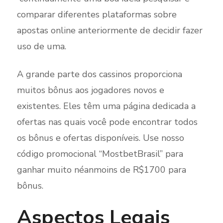
comparar diferentes plataformas sobre
apostas online anteriormente de decidir fazer
uso de uma.
A grande parte dos cassinos proporciona
muitos bônus aos jogadores novos e
existentes. Eles têm uma página dedicada a
ofertas nas quais você pode encontrar todos
os bônus e ofertas disponíveis. Use nosso
código promocional “MostbetBrasil” para
ganhar muito néanmoins de R$1700 para
bônus.
Aspectos Legais