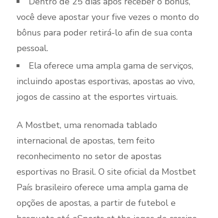
Dentro de 25 dias após receber o bônus,
você deve apostar your five vezes o monto do
bônus para poder retirá-lo afin de sua conta
pessoal.
Ela oferece uma ampla gama de serviços,
incluindo apostas esportivas, apostas ao vivo,
jogos de cassino at the esportes virtuais.
A Mostbet, uma renomada tablado
internacional de apostas, tem feito
reconhecimento no setor de apostas
esportivas no Brasil. O site oficial da Mostbet
País brasileiro oferece uma ampla gama de
opções de apostas, a partir de futebol e