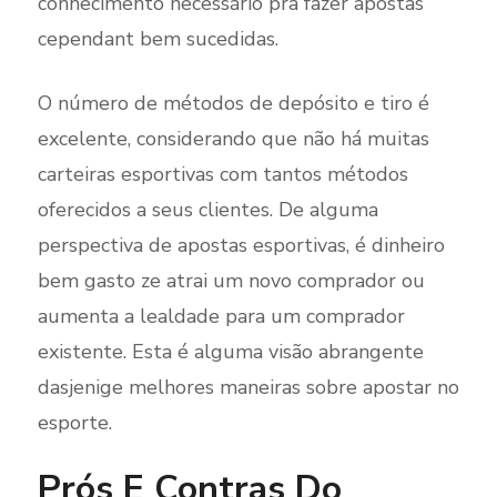
conhecimento necessário pra fazer apostas
cependant bem sucedidas.
O número de métodos de depósito e tiro é
excelente, considerando que não há muitas
carteiras esportivas com tantos métodos
oferecidos a seus clientes. De alguma
perspectiva de apostas esportivas, é dinheiro
bem gasto ze atrai um novo comprador ou
aumenta a lealdade para um comprador
existente. Esta é alguma visão abrangente
dasjenige melhores maneiras sobre apostar no
esporte.
Prós E Contras Do