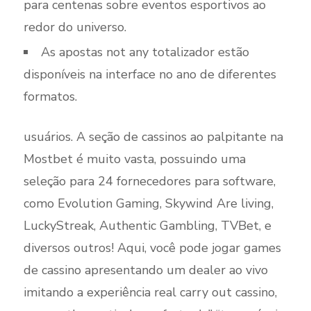
para centenas sobre eventos esportivos ao
redor do universo.
As apostas not any totalizador estão
disponíveis na interface no ano de diferentes
formatos.
usuários. A seção de cassinos ao palpitante na
Mostbet é muito vasta, possuindo uma
seleção para 24 fornecedores para software,
como Evolution Gaming, Skywind Are living,
LuckyStreak, Authentic Gambling, TVBet, e
diversos outros! Aqui, você pode jogar games
de cassino apresentando um dealer ao vivo
imitando a experiência real carry out cassino,