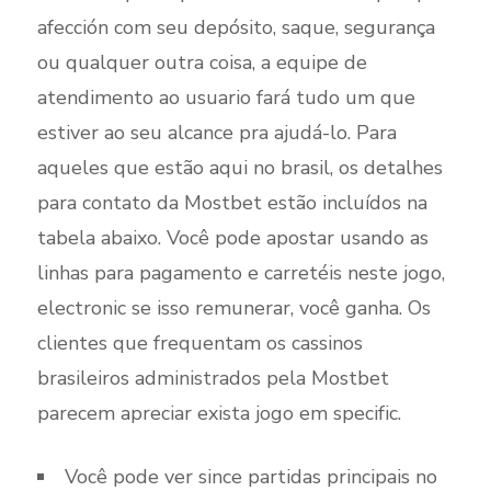
afección com seu depósito, saque, segurança
ou qualquer outra coisa, a equipe de
atendimento ao usuario fará tudo um que
estiver ao seu alcance pra ajudá-lo. Para
aqueles que estão aqui no brasil, os detalhes
para contato da Mostbet estão incluídos na
tabela abaixo. Você pode apostar usando as
linhas para pagamento e carretéis neste jogo,
electronic se isso remunerar, você ganha. Os
clientes que frequentam os cassinos
brasileiros administrados pela Mostbet
parecem apreciar exista jogo em specific.
Você pode ver since partidas principais no