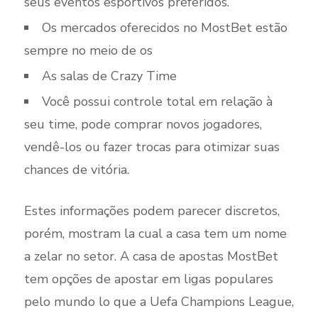
seus eventos esportivos preferidos.
Os mercados oferecidos no MostBet estão
sempre no meio de os
As salas de Crazy Time
Você possui controle total em relação à
seu time, pode comprar novos jogadores,
vendê-los ou fazer trocas para otimizar suas
chances de vitória.
Estes informações podem parecer discretos,
porém, mostram la cual a casa tem um nome
a zelar no setor. A casa de apostas MostBet
tem opções de apostar em ligas populares
pelo mundo lo que a Uefa Champions League,