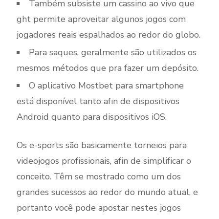
Também subsiste um cassino ao vivo que
ght permite aproveitar algunos jogos com
jogadores reais espalhados ao redor do globo.
Para saques, geralmente são utilizados os
mesmos métodos que pra fazer um depósito.
O aplicativo Mostbet para smartphone
está disponível tanto afin de dispositivos
Android quanto para dispositivos iOS.
Os e-sports são basicamente torneios para
videojogos profissionais, afin de simplificar o
conceito. Têm se mostrado como um dos
grandes sucessos ao redor do mundo atual, e
portanto você pode apostar nestes jogos