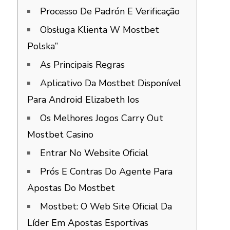
Processo De Padrón E Verificação
Obsługa Klienta W Mostbet
Polska”
As Principais Regras
Aplicativo Da Mostbet Disponível
Para Android Elizabeth Ios
Os Melhores Jogos Carry Out
Mostbet Casino
Entrar No Website Oficial
Prós E Contras Do Agente Para
Apostas Do Mostbet
Mostbet: O Web Site Oficial Da
Líder Em Apostas Esportivas