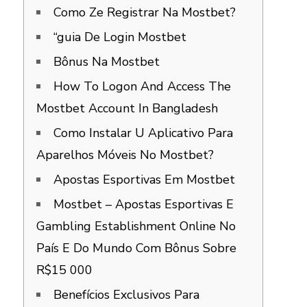
Como Ze Registrar Na Mostbet?
“guia De Login Mostbet
Bônus Na Mostbet
How To Logon And Access The
Mostbet Account In Bangladesh
Como Instalar U Aplicativo Para
Aparelhos Móveis No Mostbet?
Apostas Esportivas Em Mostbet
Mostbet – Apostas Esportivas E
Gambling Establishment Online No
País E Do Mundo Com Bônus Sobre
R$15 000
Benefícios Exclusivos Para