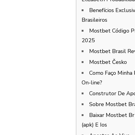
Benefícios Exclusi
Brasileiros
Mostbet Código P
2025
Mostbet Brasil Re
Mostbet Česko
Como Faço Minha 
On-line?
Construtor De Ap
Sobre Mostbet Bra
Baixar Mostbet Br
(apk) E Ios