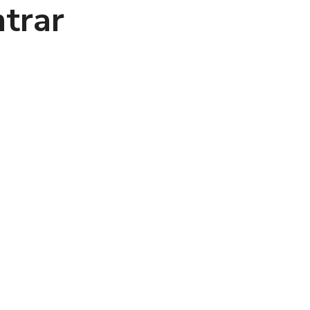
ntrar