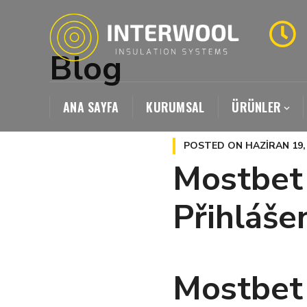
Blog
ANA SAYFA
KURUMSAL
ÜRÜNLER
POSTED ON
HAZIRAN 19,
Mostbet 
Přihláše
Mostbet B