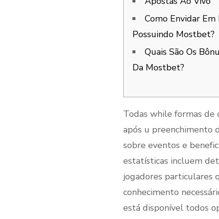
Apostas Ao Vivo
Como Envidar Em 
Possuindo Mostbet?
Quais São Os Bôn
Da Mostbet?
Todas while formas de 
após u preenchimento d
sobre eventos e benefici
estatísticas incluem det
jogadores particulares 
conhecimento necessári
está disponível todos o