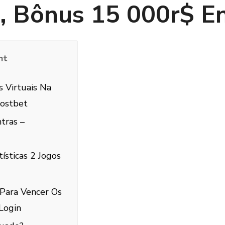
o, Bônus 15 000r$ E
nt
s Virtuais Na
ostbet
tras –
ísticas 2 Jogos
Para Vencer Os
Login