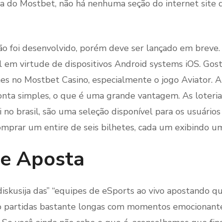
na do Mostbet, não há nenhuma seção do internet site
não foi desenvolvido, porém deve ser lançado em breve.
 em virtude de dispositivos Android systems iOS. Gost
s no Mostbet Casino, especialmente o jogo Aviator.
onta simples, o que é uma grande vantagem. As loterias
i no brasil, são uma seleção disponível para os usuário
omprar um entire de seis bilhetes, cada um exibindo u
e Aposta
 diskusija das” “equipes de eSports ao vivo apostando q
o partidas bastante longas com momentos emocionant