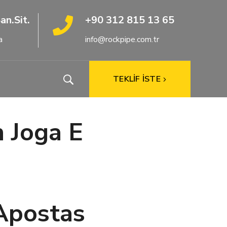
an.Sit.
+90 312 815 13 65
a
info@rockpipe.com.tr
TEKLİF İSTE
 Joga E
Apostas