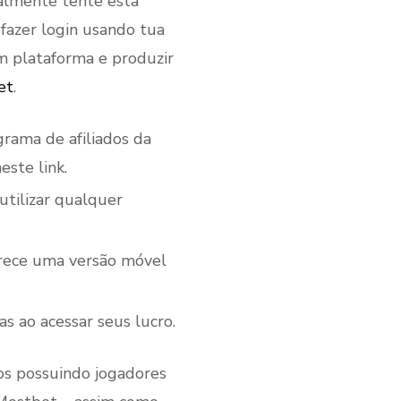
nalmente tente esta
 fazer login usando tua
em plataforma e produzir
et
.
grama de afiliados da
ste link.
tilizar qualquer
erece uma versão móvel
 ao acessar seus lucro.
os possuindo jogadores