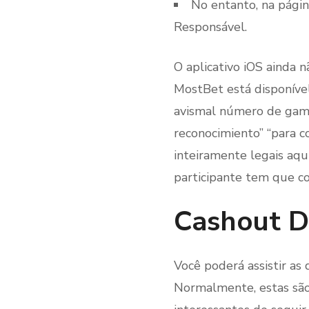
No entanto, na pági
Responsável.
O aplicativo iOS ainda 
MostBet está disponível
avismal número de game
reconocimiento” “para c
inteiramente legais aqu
participante tem que c
Cashout D
Você poderá assistir as
Normalmente, estas sã