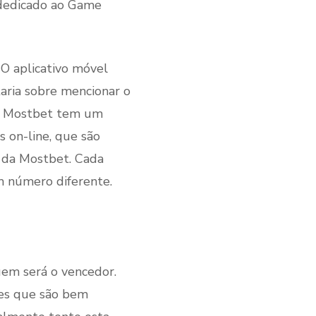
 dedicado ao Game
 O aplicativo móvel
aria sobre mencionar o
 A Mostbet tem um
 on-line, que são
s da Mostbet. Cada
m número diferente.
uem será o vencedor.
es que são bem