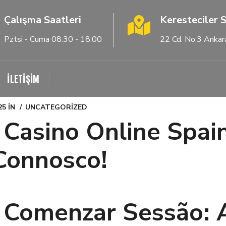
Çalışma Saatleri
Keresteciler S
Pztsi - Cuma 08:30 - 18.00
22 Cd. No:3 Ankar
İLETİŞİM
25
IN
UNCATEGORIZED
Casino Online Spain
Connosco!
 Comenzar Sessão: 