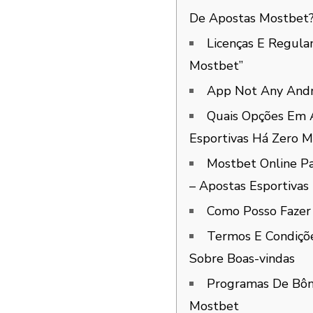
De Apostas Mostbet
Licenças E Regul
Mostbet”
App Not Any Andr
Quais Opções Em 
Esportivas Há Zero 
Mostbet Online P
– Apostas Esportivas
Como Posso Fazer
Termos E Condiçõ
Sobre Boas-vindas
Programas De Bôn
Mostbet