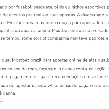
ado por futebol, basquete, tênis ou nichos esportivos p
de eventos pra realizar suas apostas. A diversidade 
na u Mostbet uma muy buena opção para apostadores 
anhia de apostas online, Mostbet entrou no mercado 
sse tempo, some sort of companhia manteve padrões e
 qual Mostbet brazil para apostas online de alta quali
as no ano de reais, faça sign in na sua conta, na seção “
obre pagamento e siga as recomendações em virtude d
dade de apostar usando while linhas de pagamento e ca
ê ganha.
or