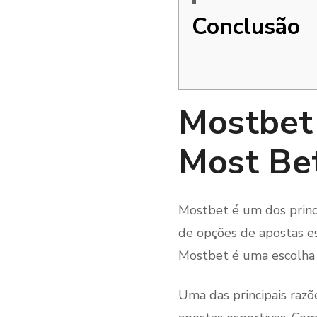
Conclusão
Mostbet 
Most Be
Mostbet é um dos princ
de opções de apostas es
Mostbet é uma escolha 
Uma das principais razõ