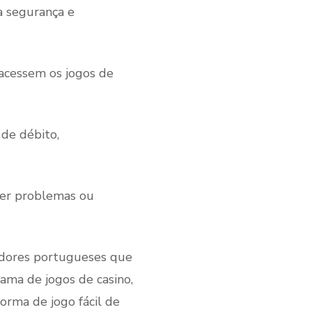
a segurança e
 acessem os jogos de
 de débito,
uer problemas ou
adores portugueses que
ama de jogos de casino,
orma de jogo fácil de