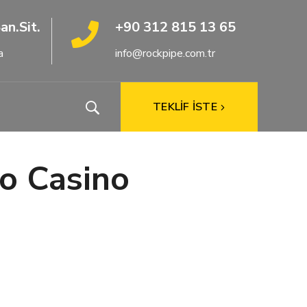
an.Sit.
+90 312 815 13 65
a
info@rockpipe.com.tr
TEKLİF İSTE
o Casino