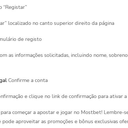
o “Registar”
r” localizado no canto superior direito da página
mulário de registo
om as informações solicitadas, incluindo nome, sobren
gal
Confirme a conta
firmação e clique no link de confirmação para ativar a
 para começar a apostar e jogar no Mostbet! Lembre-
 pode aproveitar as promoções e bônus exclusivas ofe