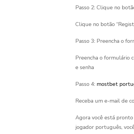
Passo 2: Clique no botã
Clique no botão “Regista
Passo 3: Preencha o for
Preencha o formulário c
e senha
Passo 4:
mostbet portu
Receba um e-mail de con
Agora você está pronto
jogador português, você