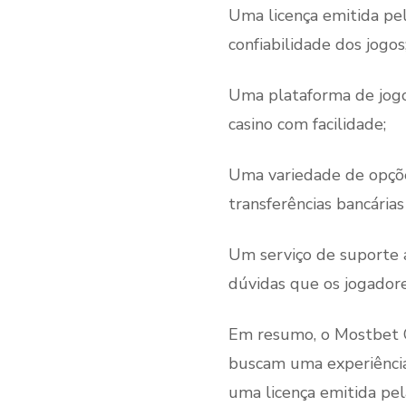
Uma licença emitida pe
confiabilidade dos jogos
Uma plataforma de jogo 
casino com facilidade;
Uma variedade de opções
transferências bancárias
Um serviço de suporte a
dúvidas que os jogador
Em resumo, o Mostbet C
buscam uma experiência
uma licença emitida pel