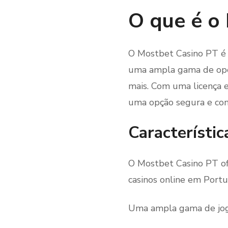
O que é o
O Mostbet Casino PT é 
uma ampla gama de opçõe
mais. Com uma licença 
uma opção segura e con
Característi
O Mostbet Casino PT of
casinos online em Portug
Uma ampla gama de jogos