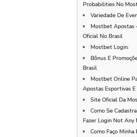
Probabilities No Mos
Variedade De Eve
Mostbet Apostas –
Oficial No Brasil
Mostbet Login:
Bônus E Promoçõ
Brasil
Mostbet Online Paí
Apostas Esportivas E
Site Oficial Da Mo
Como Se Cadastrar
Fazer Login Not Any
Como Faço Minha 