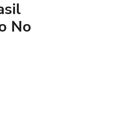
sil
no No