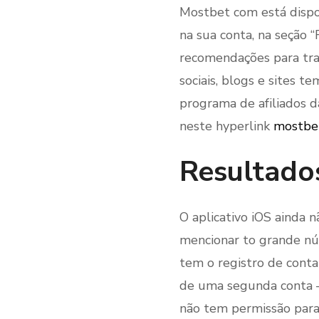
Mostbet com está disponí
na sua conta, na seção 
recomendações para tra
sociais, blogs e sites t
programa de afiliados d
neste hyperlink
mostbe
Resultados
O aplicativo iOS ainda 
mencionar to grande nú
tem o registro de cont
de uma segunda conta —
não tem permissão para