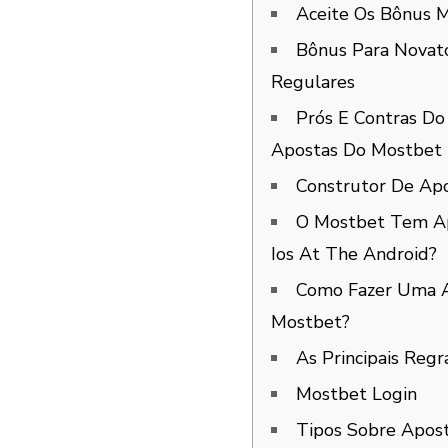
Aceite Os Bônus 
Bônus Para Novat
Regulares
Prós E Contras Do
Apostas Do Mostbet
Construtor De Ap
O Mostbet Tem Ap
Ios At The Android?
Como Fazer Uma 
Mostbet?
As Principais Regr
Mostbet Login
Tipos Sobre Apos