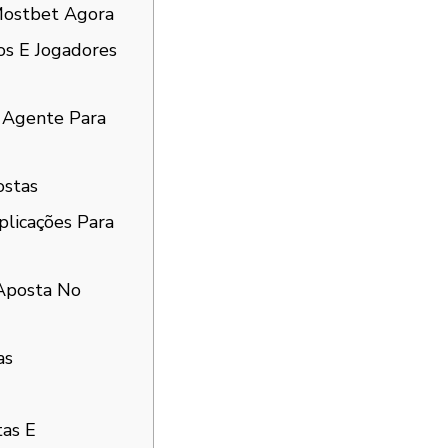
Mostbet Agora
os E Jogadores
 Agente Para
ostas
licações Para
Aposta No
as
tas E