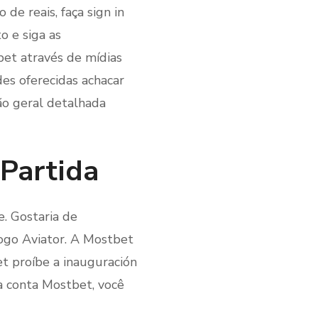
de reais, faça sign in
o e siga as
bet através de mídias
des oferecidas achacar
ão geral detalhada
 Partida
e. Gostaria de
ogo Aviator. A Mostbet
t proíbe a inauguración
a conta Mostbet, você