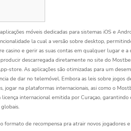
aplicações móveis dedicadas para sistemas iOS e Andro
ionalidade la cual a versão sobre desktop, permitindo
bre casino e gerir as suas contas em qualquer lugar e a
 producir descarregada diretamente no site do Mostbe
 App-store. As aplicações são otimizadas para um dese
cia de dar no telemóvel. Embora as leis sobre jogos d
, jogar na plataformas internacionais, asi como o Most
icença internacional emitida por Curaçao, garantindo 
 globais.
o formato de recompensa pra atrair novos jogadores 