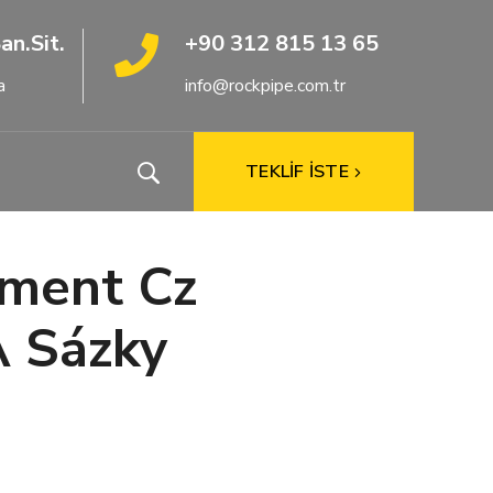
an.Sit.
+90 312 815 13 65
a
info@rockpipe.com.tr
TEKLİF İSTE
hment Cz
A Sázky