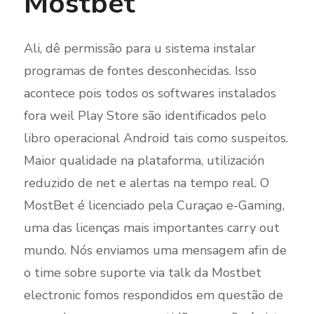
Mostbet
Ali, dê permissão para u sistema instalar
programas de fontes desconhecidas. Isso
acontece pois todos os softwares instalados
fora weil Play Store são identificados pelo
libro operacional Android tais como suspeitos.
Maior qualidade na plataforma, utilización
reduzido de net e alertas na tempo real. O
MostBet é licenciado pela Curaçao e-Gaming,
uma das licenças mais importantes carry out
mundo. Nós enviamos uma mensagem afin de
o time sobre suporte via talk da Mostbet
electronic fomos respondidos em questão de