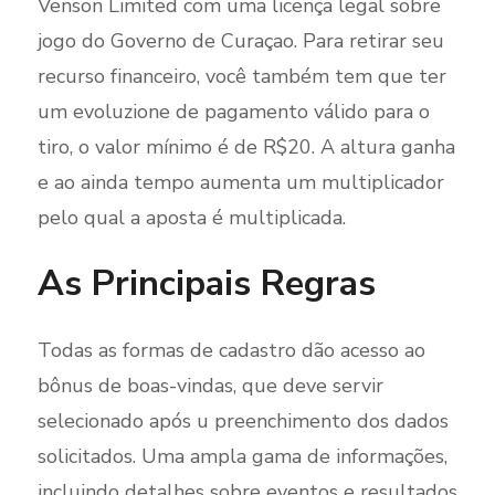
Venson Limited com uma licença legal sobre
jogo do Governo de Curaçao. Para retirar seu
recurso financeiro, você também tem que ter
um evoluzione de pagamento válido para o
tiro, o valor mínimo é de R$20. A altura ganha
e ao ainda tempo aumenta um multiplicador
pelo qual a aposta é multiplicada.
As Principais Regras
Todas as formas de cadastro dão acesso ao
bônus de boas-vindas, que deve servir
selecionado após u preenchimento dos dados
solicitados. Uma ampla gama de informações,
incluindo detalhes sobre eventos e resultados