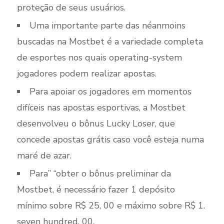
proteção de seus usuários.
Uma importante parte das néanmoins
buscadas na Mostbet é a variedade completa
de esportes nos quais operating-system
jogadores podem realizar apostas.
Para apoiar os jogadores em momentos
difíceis nas apostas esportivas, a Mostbet
desenvolveu o bônus Lucky Loser, que
concede apostas grátis caso você esteja numa
maré de azar.
Para” “obter o bônus preliminar da
Mostbet, é necessário fazer 1 depósito
mínimo sobre R$ 25, 00 e máximo sobre R$ 1.
seven hundred, 00.