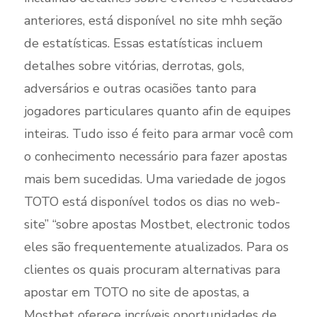
anteriores, está disponível no site mhh seção
de estatísticas. Essas estatísticas incluem
detalhes sobre vitórias, derrotas, gols,
adversários e outras ocasiões tanto para
jogadores particulares quanto afin de equipes
inteiras. Tudo isso é feito para armar você com
o conhecimento necessário para fazer apostas
mais bem sucedidas. Uma variedade de jogos
TOTO está disponível todos os dias no web-
site” “sobre apostas Mostbet, electronic todos
eles são frequentemente atualizados. Para os
clientes os quais procuram alternativas para
apostar em TOTO no site de apostas, a
Mostbet oferece incríveis oportunidades de