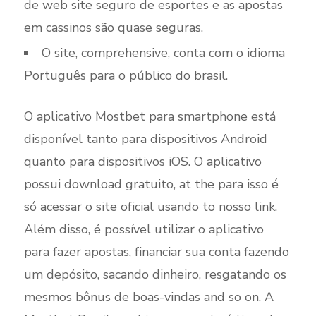
de web site seguro de esportes e as apostas
em cassinos são quase seguras.
O site, comprehensive, conta com o idioma
Português para o público do brasil.
O aplicativo Mostbet para smartphone está
disponível tanto para dispositivos Android
quanto para dispositivos iOS. O aplicativo
possui download gratuito, at the para isso é
só acessar o site oficial usando to nosso link.
Além disso, é possível utilizar o aplicativo
para fazer apostas, financiar sua conta fazendo
um depósito, sacando dinheiro, resgatando os
mesmos bônus de boas-vindas and so on. A