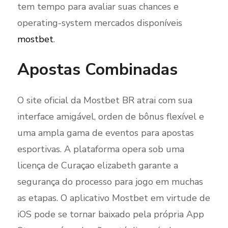
tem tempo para avaliar suas chances e
operating-system mercados disponíveis
mostbet
.
Apostas Combinadas
O site oficial da Mostbet BR atrai com sua
interface amigável, orden de bônus flexível e
uma ampla gama de eventos para apostas
esportivas. A plataforma opera sob uma
licença de Curaçao elizabeth garante a
segurança do processo para jogo em muchas
as etapas. O aplicativo Mostbet em virtude de
iOS pode se tornar baixado pela própria App