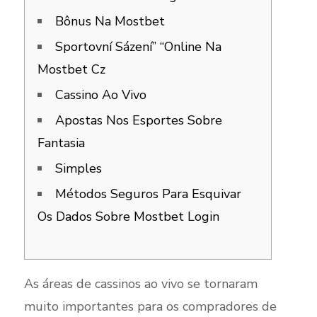
Bônus Na Mostbet
Sportovní Sázení” “Online Na
Mostbet Cz
Cassino Ao Vivo
Apostas Nos Esportes Sobre
Fantasia
Simples
Métodos Seguros Para Esquivar
Os Dados Sobre Mostbet Login
As áreas de cassinos ao vivo se tornaram
muito importantes para os compradores de