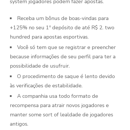
system jogadores podem fazer apostas.
Receba um bônus de boas-vindas para
+125% no seu 1º depósito de até R$ 2. two
hundred para apostas esportivas.
Você só tem que se registrar e preencher
because informações de seu perfil para ter a
possibilidade de usufruir.
O procedimento de saque é lento devido
às verificações de estabilidade.
A companhia usa todo formato de
recompensa para atrair novos jogadores e
manter some sort of lealdade de jogadores
antigos.