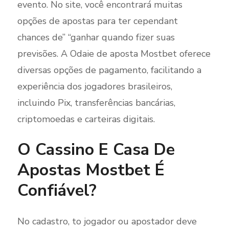
evento. No site, você encontrará muitas
opções de apostas para ter cependant
chances de” “ganhar quando fizer suas
previsões. A Odaie de aposta Mostbet oferece
diversas opções de pagamento, facilitando a
experiência dos jogadores brasileiros,
incluindo Pix, transferências bancárias,
criptomoedas e carteiras digitais.
O Cassino E Casa De
Apostas Mostbet É
Confiável?
No cadastro, to jogador ou apostador deve