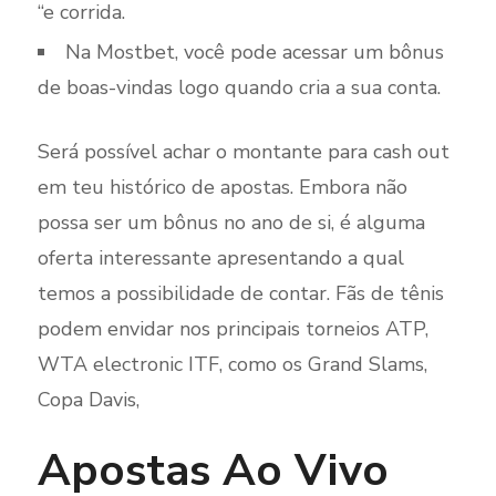
“e corrida.
Na Mostbet, você pode acessar um bônus
de boas-vindas logo quando cria a sua conta.
Será possível achar o montante para cash out
em teu histórico de apostas. Embora não
possa ser um bônus no ano de si, é alguma
oferta interessante apresentando a qual
temos a possibilidade de contar. Fãs de tênis
podem envidar nos principais torneios ATP,
WTA electronic ITF, como os Grand Slams,
Copa Davis,
Apostas Ao Vivo