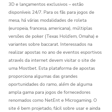
3D e lançamentos exclusivos – estão
disponíveis 24/7. Para os fãs para jogos de
mesa, há várias modalidades de roleta
(europeia, francesa, americana), múltiplas
versões de poker (Texas Hold’em, Omaha) e
variantes sobre baccarat. Interessados na
realizar apostas no ano de eventos esportivos
através da internet devem visitar o site de
uma Mostbet. Esta plataforma de apostas
proporciona algumas das grandes
oportunidades do ramo, além de alguma
ampla gama para jogos de fornecedores
renomados como NetEnt e Microgaming. O
site é bem projetado, fácil sobre usar e ainda