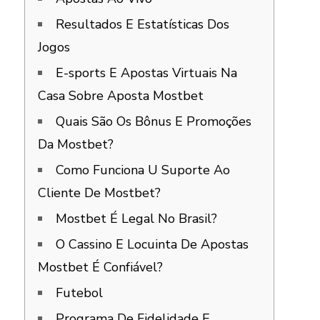
Resultados E Estatísticas Dos
Jogos
E-sports E Apostas Virtuais Na
Casa Sobre Aposta Mostbet
Quais São Os Bônus E Promoções
Da Mostbet?
Como Funciona U Suporte Ao
Cliente De Mostbet?
Mostbet É Legal No Brasil?
O Cassino E Locuinta De Apostas
Mostbet É Confiável?
Futebol
Programa De Fidelidade E