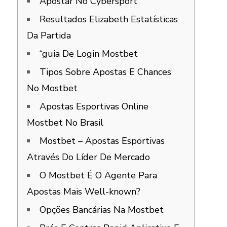
Apostar No Cybersport
Resultados Elizabeth Estatísticas
Da Partida
“guia De Login Mostbet
Tipos Sobre Apostas E Chances
No Mostbet
Apostas Esportivas Online
Mostbet No Brasil
Mostbet – Apostas Esportivas
Através Do Líder De Mercado
O Mostbet É O Agente Para
Apostas Mais Well-known?
Opções Bancárias Na Mostbet