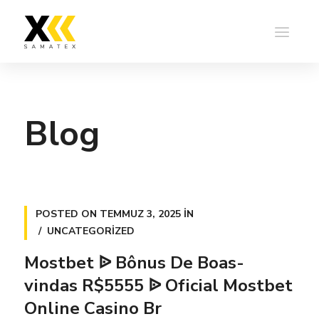
Blog
POSTED ON
TEMMUZ 3, 2025
IN
UNCATEGORIZED
Mostbet ᐉ Bônus De Boas-
vindas R$5555 ᐉ Oficial Mostbet
Online Casino Br