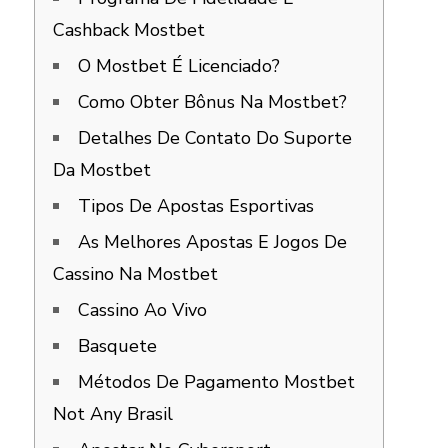
Cashback Mostbet
O Mostbet É Licenciado?
Como Obter Bônus Na Mostbet?
Detalhes De Contato Do Suporte
Da Mostbet
Tipos De Apostas Esportivas
As Melhores Apostas E Jogos De
Cassino Na Mostbet
Cassino Ao Vivo
Basquete
Métodos De Pagamento Mostbet
Not Any Brasil