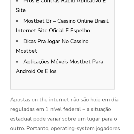
Prós E Contras Rapid Aplicativo E
Site
Mostbet Br – Cassino Online Brasil,
Internet Site Oficial E Espelho
Dicas Pra Jogar No Cassino
Mostbet
Aplicações Móveis Mostbet Para
Android Os E Ios
Apostas on the internet não são hoje em dia
reguladas em 1 nível federal – a situação
estadual pode variar sobre um lugar para o
outro. Portanto, operating-system jogadores