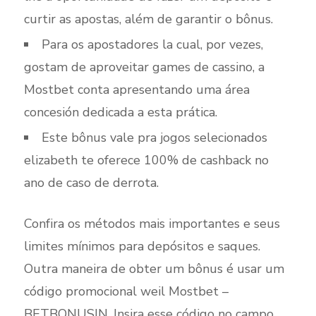
curtir as apostas, além de garantir o bônus.
Para os apostadores la cual, por vezes,
gostam de aproveitar games de cassino, a
Mostbet conta apresentando uma área
concesión dedicada a esta prática.
Este bônus vale pra jogos selecionados
elizabeth te oferece 100% de cashback no
ano de caso de derrota.
Confira os métodos mais importantes e seus
limites mínimos para depósitos e saques.
Outra maneira de obter um bônus é usar um
código promocional weil Mostbet –
BETBONUSIN. Insira esse código no campo