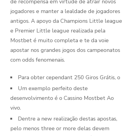
de recompensa em virtude de atrair novos
jogadores e manter a lealdade de jogadores
antigos. A apoyo da Champions Little league
e Premier Little league realizada pela
Mostbet é muito completa e te da voie
apostar nos grandes jogos dos campeonatos
com odds fenomenais.
Para obter cependant 250 Giros Grátis, o
Um exemplo perfeito deste
desenvolvimento é o Cassino Mostbet Ao
vivo.
Dentre a new realização destas apostas,
pelo menos three or more delas devem