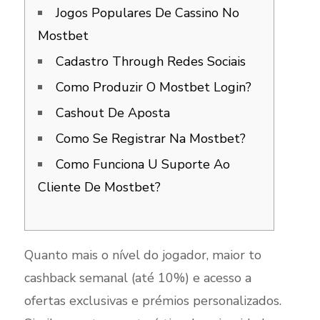
Jogos Populares De Cassino No
Mostbet
Cadastro Through Redes Sociais
Como Produzir O Mostbet Login?
Cashout De Aposta
Como Se Registrar Na Mostbet?
Como Funciona U Suporte Ao
Cliente De Mostbet?
Quanto mais o nível do jogador, maior to
cashback semanal (até 10%) e acesso a
ofertas exclusivas e prémios personalizados.