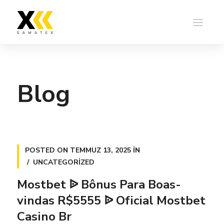
Blog
POSTED ON
TEMMUZ 13, 2025
IN
UNCATEGORIZED
Mostbet ᐉ Bônus Para Boas-
vindas R$5555 ᐉ Oficial Mostbet
Casino Br