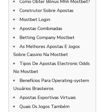
Como Obter Bônus Mhh Mostbet?
Construtor Sobre Apostas
Mostbet Login:
Apostas Combinadas
Betting Company Mostbet
As Melhores Apostas E Jogos
Sobre Cassino Na Mostbet
Tipos De Apostas Electronic Odds
No Mostbet
Benefícios Para Operating-system
Usuários Brasileiros
Apostas Esportivas Virtuais
Quais Os Jogos Também