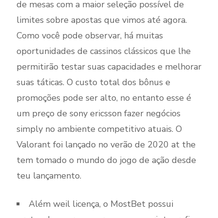
de mesas com a maior seleção possível de
limites sobre apostas que vimos até agora.
Como você pode observar, há muitas
oportunidades de cassinos clássicos que lhe
permitirão testar suas capacidades e melhorar
suas táticas. O custo total dos bônus e
promoções pode ser alto, no entanto esse é
um preço de sony ericsson fazer negócios
simply no ambiente competitivo atuais. O
Valorant foi lançado no verão de 2020 at the
tem tomado o mundo do jogo de ação desde
teu lançamento.
Além weil licença, o MostBet possui