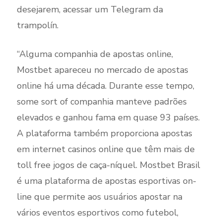
desejarem, acessar um Telegram da
trampolín.
“Alguma companhia de apostas online,
Mostbet apareceu no mercado de apostas
online há uma década. Durante esse tempo,
some sort of companhia manteve padrões
elevados e ganhou fama em quase 93 países.
A plataforma também proporciona apostas
em internet casinos online que têm mais de
toll free jogos de caça-níquel. Mostbet Brasil
é uma plataforma de apostas esportivas on-
line que permite aos usuários apostar na
vários eventos esportivos como futebol,