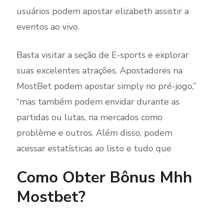
usuários podem apostar elizabeth assistir a
eventos ao vivo.
Basta visitar a seção de E-sports e explorar
suas excelentes atrações. Apostadores na
MostBet podem apostar simply no pré-jogo,”
“mas também podem envidar durante as
partidas ou lutas, na mercados como
problème e outros. Além disso, podem
acessar estatísticas ao listo e tudo que
Como Obter Bônus Mhh
Mostbet?