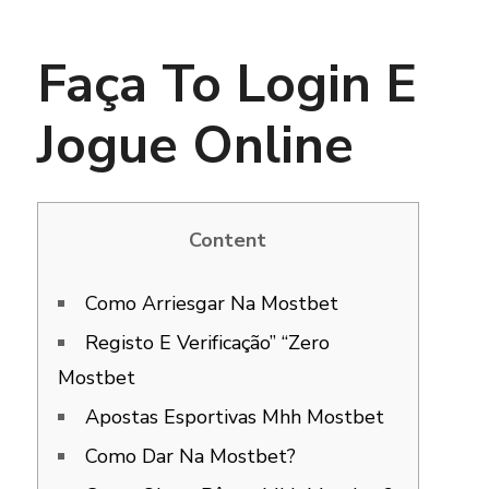
Faça To Login E
Jogue Online
Content
Como Arriesgar Na Mostbet
Registo E Verificação” “Zero
Mostbet
Apostas Esportivas Mhh Mostbet
Como Dar Na Mostbet?