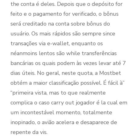
the conta é deles. Depois que o depósito for
feito e o pagamento for verificado, o bônus
será creditado na conta sobre bônus do
usuário. Os mais rápidos são sempre since
transações via e-wallet, enquanto os
néanmoins lentos são while transferências
bancárias os quais podem às vezes levar até 7
dias úteis. No geral, neste quota, a Mostbet
obtém a maior classificação possível. É fácil à”
“primeira vista, mas to que realmente
complica o caso carry out jogador é la cual em
um incontestável momento, totalmente
inopinado, o avião acelera e desaparece de
repente da vis.