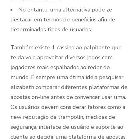
No entanto, uma alternativa pode ze
destacar em termos de benefícios afin de
determinados tipos de usuários.
Também existe 1 cassino ao palpitante que
te da voie aproveitar diversos jogos com
jogadores reais espalhados ao redor do
mundo. É sempre uma ótima idéia pesquisar
elizabeth comparar diferentes plataformas de
apostas on-line antes de convencer usar uma.
Os usuários devem considerar fatores como a
new reputação da trampolín, medidas de
segurança, interface de usuário e suporte ao
cliente ao decidir uma plataforma de apostas.