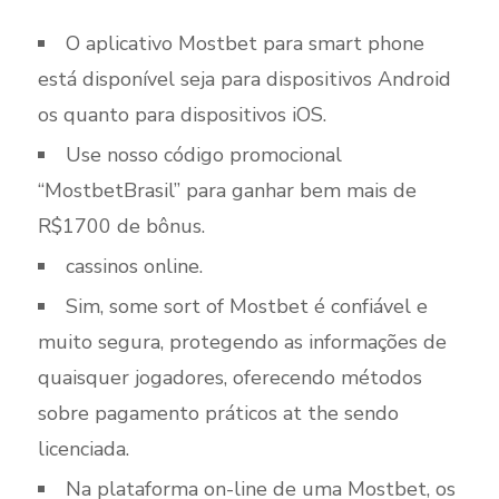
O aplicativo Mostbet para smart phone
está disponível seja para dispositivos Android
os quanto para dispositivos iOS.
Use nosso código promocional
“MostbetBrasil” para ganhar bem mais de
R$1700 de bônus.
cassinos online.
Sim, some sort of Mostbet é confiável e
muito segura, protegendo as informações de
quaisquer jogadores, oferecendo métodos
sobre pagamento práticos at the sendo
licenciada.
Na plataforma on-line de uma Mostbet, os