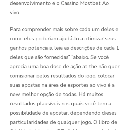
desenvolvimento é o Cassino Mostbet Ao
vivo.
Para comprender mais sobre cada um deles e
como eles poderiam ajudá-lo a otimizar seus
ganhos potenciais, leia as descrições de cada 1
deles que são fornecidas” “abaixo. Se você
aprecia uma boa dose de ação at the não quer
comisionar pelos resultados do jogo, colocar
suas apostas na área de esportes ao vivo é a
new melhor opção de todas. Há muitos
resultados plausíveis nos quais você tem a
possibilidade de apostar, dependendo dieses
particularidades de qualquer jogo. O libro de