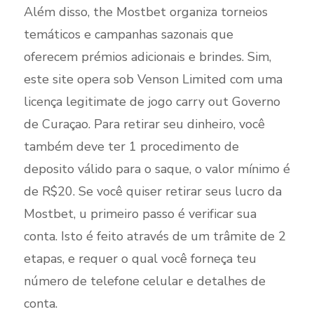
Além disso, the Mostbet organiza torneios
temáticos e campanhas sazonais que
oferecem prémios adicionais e brindes. Sim,
este site opera sob Venson Limited com uma
licença legitimate de jogo carry out Governo
de Curaçao. Para retirar seu dinheiro, você
também deve ter 1 procedimento de
deposito válido para o saque, o valor mínimo é
de R$20. Se você quiser retirar seus lucro da
Mostbet, u primeiro passo é verificar sua
conta. Isto é feito através de um trâmite de 2
etapas, e requer o qual você forneça teu
número de telefone celular e detalhes de
conta.