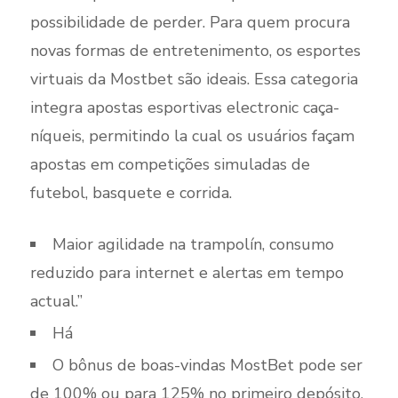
possibilidade de perder. Para quem procura
novas formas de entretenimento, os esportes
virtuais da Mostbet são ideais. Essa categoria
integra apostas esportivas electronic caça-
níqueis, permitindo la cual os usuários façam
apostas em competições simuladas de
futebol, basquete e corrida.
Maior agilidade na trampolín, consumo
reduzido para internet e alertas em tempo
actual.”
Há
O bônus de boas-vindas MostBet pode ser
de 100% ou para 125% no primeiro depósito.