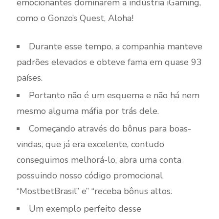
emocionantes dominarem a indústria iGaming,
como o Gonzo’s Quest, Aloha!
Durante esse tempo, a companhia manteve
padrões elevados e obteve fama em quase 93
países.
Portanto não é um esquema e não há nem
mesmo alguma máfia por trás dele.
Começando através do bônus para boas-
vindas, que já era excelente, contudo
conseguimos melhorá-lo, abra uma conta
possuindo nosso código promocional
“MostbetBrasil” e” “receba bônus altos.
Um exemplo perfeito desse