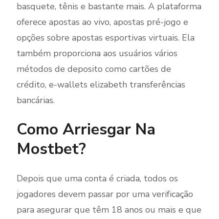
basquete, tênis e bastante mais. A plataforma
oferece apostas ao vivo, apostas pré-jogo e
opções sobre apostas esportivas virtuais. Ela
também proporciona aos usuários vários
métodos de deposito como cartões de
crédito, e-wallets elizabeth transferências
bancárias.
Como Arriesgar Na
Mostbet?
Depois que uma conta é criada, todos os
jogadores devem passar por uma verificação
para asegurar que têm 18 anos ou mais e que