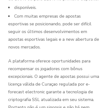
disponíveis.
Com muitas empresas de apostas
esportivas se posicionando, pode ser difícil
seguir os últimos desenvolvimentos em
apostas esportivas legais e a new abertura de
novos mercados.
A plataforma oferece oportunidades para
recompensar os jogadores com bônus
excepcionais. O agente de apostas possui uma
licença válida de Curaçao regulada por e-
forecast electronic garante a tecnologia de
criptografia SSL atualizada em seu sistema.
Portanto não é um sinopsis e não há nem