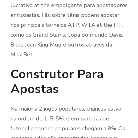
lucrativo at the empolgante para apostadores
entusiastas. Fãs sobre tênis podem apostar
nos principais torneios ATP, WTA at the ITF,
como os Grand Slams, Copa do mundo Davis,
Billie Jean King Mug e outros através da
MostBet.
Construtor Para
Apostas
Na maioria 2 jogos populares, chances estão
na ordem de 1. 5-5%, e em partidas de
futebol pequeno populares chegam a 8%. Os