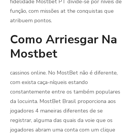
fidelidade Mostbet PT divide-se por níveis de
função, com missões at the conquistas que
atribuem pontos.
Como Arriesgar Na
Mostbet
cassinos online. No MostBet não é diferente,
com exista caça-níqueis estando
constantemente entre os também populares
da locuinta. MostBet Brasil proporciona aos
jogadores 4 maneiras diferentes de se
registrar, alguma das quais da voie que os
jogadores abram uma conta com um clique