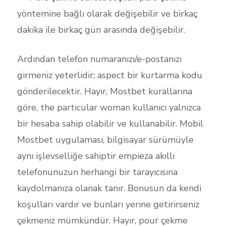
yöntemine bağlı olarak değişebilir ve birkaç
dakika ile birkaç gün arasında değişebilir.
Ardından telefon numaranızı/e-postanızı
girmeniz yeterlidir; aspect bir kurtarma kodu
gönderilecektir. Hayır, Mostbet kurallarına
göre, the particular woman kullanıcı yalnızca
bir hesaba sahip olabilir ve kullanabilir. Mobil
Mostbet uygulaması, bilgisayar sürümüyle
aynı işlevselliğe sahiptir empieza akıllı
telefonunuzun herhangi bir tarayıcısına
kaydolmanıza olanak tanır. Bonusun da kendi
koşulları vardır ve bunları yerine getirirseniz
çekmeniz mümkündür. Hayır, pour çekme