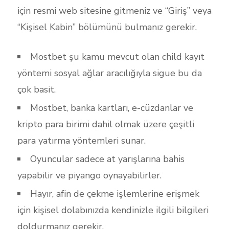
için resmi web sitesine gitmeniz ve “Giriş” veya
“Kişisel Kabin” bölümünü bulmanız gerekir.
Mostbet şu kamu mevcut olan child kayıt
yöntemi sosyal ağlar aracılığıyla sigue bu da
çok basit.
Mostbet, banka kartları, e-cüzdanlar ve
kripto para birimi dahil olmak üzere çeşitli
para yatırma yöntemleri sunar.
Oyuncular sadece at yarışlarına bahis
yapabilir ve piyango oynayabilirler.
Hayır, afin de çekme işlemlerine erişmek
için kişisel dolabınızda kendinizle ilgili bilgileri
doldurmanız gerekir.