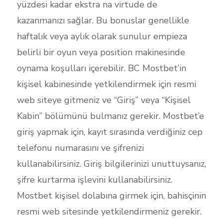
yüzdesi kadar ekstra na virtude de
kazanmanızı sağlar. Bu bonuslar genellikle
haftalık veya aylık olarak sunulur empieza
belirli bir oyun veya position makinesinde
oynama koşulları içerebilir. BC Mostbet’in
kişisel kabinesinde yetkilendirmek için resmi
web siteye gitmeniz ve “Giriş” veya “Kişisel
Kabin” bölümünü bulmanız gerekir. Mostbet’e
giriş yapmak için, kayıt sırasında verdiğiniz cep
telefonu numarasını ve şifrenizi
kullanabilirsiniz. Giriş bilgilerinizi unuttuysanız,
şifre kurtarma işlevini kullanabilirsiniz.
Mostbet kişisel dolabına girmek için, bahisçinin
resmi web sitesinde yetkilendirmeniz gerekir.