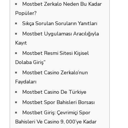
Mostbet Zerkalo Neden Bu Kadar
Popüler?
Sıkça Sorulan Soruların Yanıtları
Mostbet Uygulaması Aracılığıyla
Kayıt
Mostbet Resmi Sitesi Kişisel
Dolaba Giriş”
Mostbet Casino Zerkalo’nun
Faydaları
Mostbet Casino De Türkiye
Mostbet Spor Bahisleri Borsası
Mostbet Giriş: Çevrimiçi Spor
Bahisleri Ve Casino 9, 000’ye Kadar