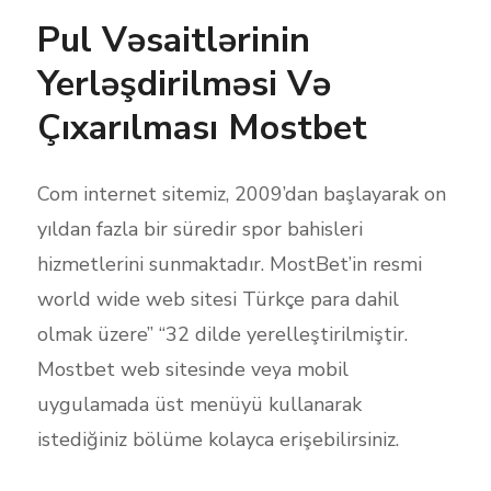
Pul Vəsaitlərinin
Yerləşdirilməsi Və
Çıxarılması Mostbet
Com internet sitemiz, 2009’dan başlayarak on
yıldan fazla bir süredir spor bahisleri
hizmetlerini sunmaktadır. MostBet’in resmi
world wide web sitesi Türkçe para dahil
olmak üzere” “32 dilde yerelleştirilmiştir.
Mostbet web sitesinde veya mobil
uygulamada üst menüyü kullanarak
istediğiniz bölüme kolayca erişebilirsiniz.