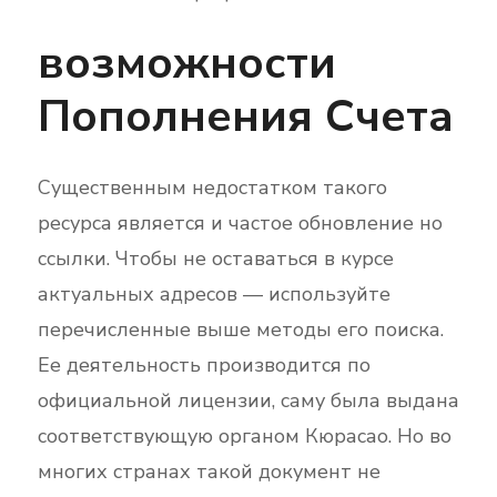
возможности
Пополнения Счета
Существенным недостатком такого
ресурса является и частое обновление но
ссылки. Чтобы не оставаться в курсе
актуальных адресов — используйте
перечисленные выше методы его поиска.
Ее деятельность производится по
официальной лицензии, саму была выдана
соответствующую органом Кюрасао. Но во
многих странах такой документ не