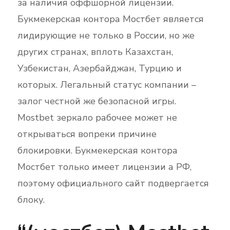
за наличия оффшорной лицензии.
Букмекерская контора Мостбет является
лидирующие не только в России, но же
других странах, вплоть Казахстан,
Узбекистан, Азербайджан, Турцию и
которых. Легальный статус компании –
залог честной же безопасной игры.
Mostbet зеркало рабочее может не
открываться вопреки причине
блокировки. Букмекерская контора
Мостбет только имеет лицензии а РФ,
поэтому официального сайт подвергается
блоку.