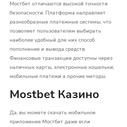
Мостбет отличаются высокой точности
безопасности. Платформа направляет
разнообразные платежные системы, что
позволяет пользователям выбирать
наиболее удобный для них способ
пополнения и вывода средств.
Финансовые транзакции доступны через
наличных карты, электронные кошельки,
мобильные платежи а прочие методы.
Mostbet Казино
Да, вы можете скачать мобильное
приложение Мостбет даже если