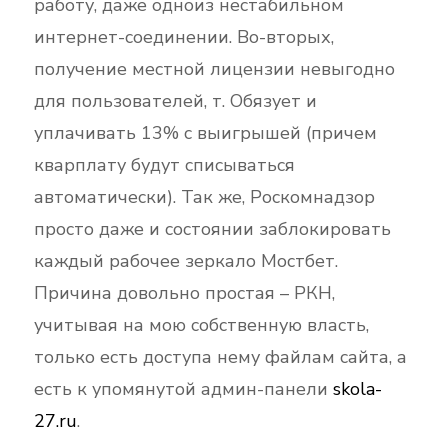
работу, даже одноиз нестабильном
интернет-соединении. Во-вторых,
получение местной лицензии невыгодно
для пользователей, т. Обязует и
уплачивать 13% с выигрышей (причем
кварплату будут списываться
автоматически). Так же, Роскомнадзор
просто даже и состоянии заблокировать
каждый рабочее зеркало Мостбет.
Причина довольно простая – РКН,
учитывая на мою собственную власть,
только есть доступа нему файлам сайта, а
есть к упомянутой админ-панели
skola-
27.ru
.