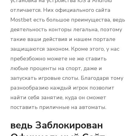
установка на устройства iOS а Android
отличается. Них официального сайта
Mostbet есть большое преимущества, ведь
деятельность конторы легальна, поэтому
такие ваши действия и нашем портале
защищаются законом. Кроме этого, у нас
пребезбожно можете не же ставить
любые проценты на спорт, даже и
запускать игровые слоты. Благодаря тому
разнообразию каждый игрок позволит
найти себя занятие, куда он сможет
поставить приличные на автоматы.
ведь Заблокирован