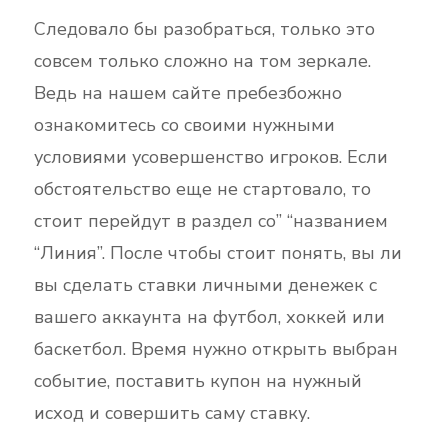
Следовало бы разобраться, только это
совсем только сложно на том зеркале.
Ведь на нашем сайте пребезбожно
ознакомитесь со своими нужными
условиями усовершенство игроков. Если
обстоятельство еще не стартовало, то
стоит перейдут в раздел со” “названием
“Линия”. После чтобы стоит понять, вы ли
вы сделать ставки личными денежек с
вашего аккаунта на футбол, хоккей или
баскетбол. Время нужно открыть выбран
событие, поставить купон на нужный
исход и совершить саму ставку.