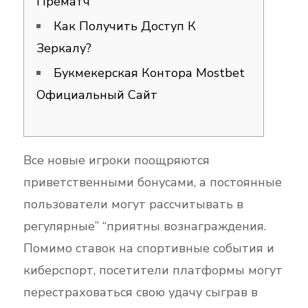
Прематч
Как Получить Доступ К
Зеркалу?
Букмекерская Контора Mostbet
Официальный Сайт
Все новые игроки поощряются
приветственными бонусами, а постоянные
пользователи могут рассчитывать в
регулярные” “приятны вознаграждения.
Помимо ставок на спортивные события и
киберспорт, посетители платформы могут
перестраховаться свою удачу сыграв в