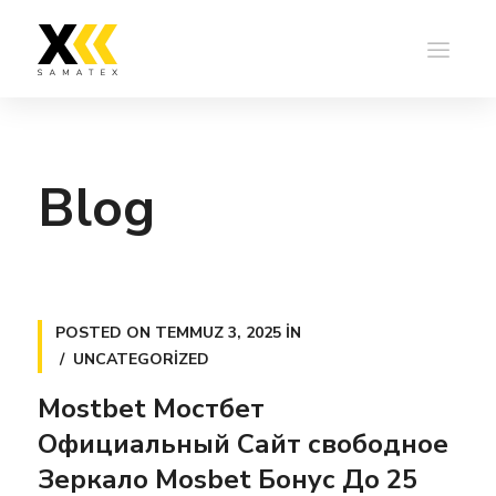
Blog
POSTED ON
TEMMUZ 3, 2025
IN
UNCATEGORIZED
Mostbet Мостбет
Официальный Сайт свободное
Зеркало Mosbet Бонус До 25