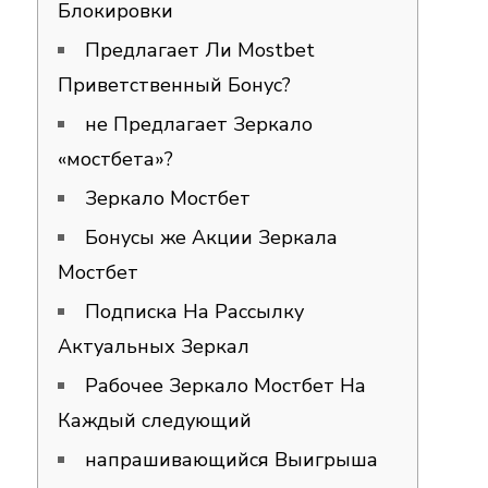
Блокировки
Предлагает Ли Mostbet
Приветственный Бонус?
не Предлагает Зеркало
«мостбета»?
Зеркало Мостбет
Бонусы же Акции Зеркала
Мостбет
Подписка На Рассылку
Актуальных Зеркал
Рабочее Зеркало Мостбет На
Каждый следующий
напрашивающийся Выигрыша