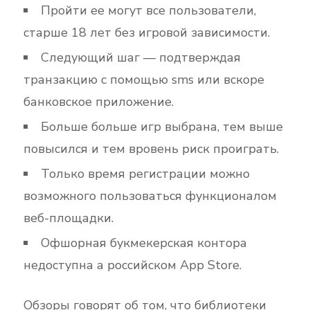
Пройти ее могут все пользователи,
старше 18 лет без игровой зависимости.
Следующий шаг — подтверждая
транзакцию с помощью sms или вскоре
банковское приложение.
Больше больше игр выбрана, тем выше
повысился и тем вровень риск проиграть.
Только время регистрации можно
возможного пользоваться функционалом
веб-площадки.
Офшорная букмекерская контора
недоступна а российском App Store.
Обзоры говорят об том, что библиотеки