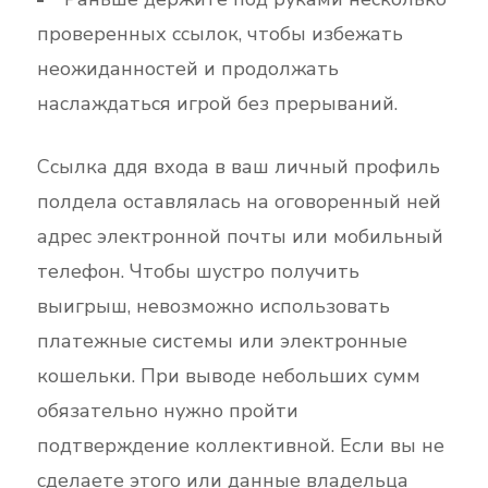
проверенных ссылок, чтобы избежать
неожиданностей и продолжать
наслаждаться игрой без прерываний.
Ссылка ддя входа в ваш личный профиль
полдела оставлялась на оговоренный ней
адрес электронной почты или мобильный
телефон. Чтобы шустро получить
выигрыш, невозможно использовать
платежные системы или электронные
кошельки. При выводе небольших сумм
обязательно нужно пройти
подтверждение коллективной. Если вы не
сделаете этого или данные владельца