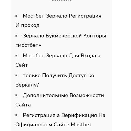
Мостбет Зеркало Регистрация
И проход
Зеркало Букмекерской Конторы
«мостбет»
Мостбет Зеркало Для Входа а
Сайт
только Получить Доступ ко
Зеркалу?
Дополнительные Возможности
Сайта
Регистрация а Верификация На
Официальном Сайте Mostbet