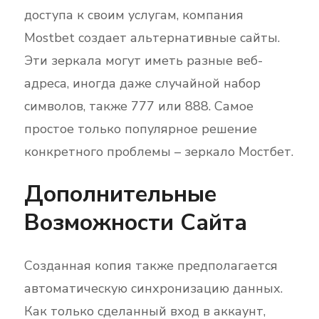
доступа к своим услугам, компания
Mostbet создает альтернативные сайты.
Эти зеркала могут иметь разные веб-
адреса, иногда даже случайной набор
символов, также 777 или 888. Самое
простое только популярное решение
конкретного проблемы – зеркало Мостбет.
Дополнительные
Возможности Сайта
Созданная копия также предполагается
автоматическую синхронизацию данных.
Как только сделанный вход в аккаунт,