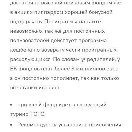
достаточно высокой призовым фондом же
в акциях пиппардом хорошей бонусной
поддержать. Проиграться на сайте
невозможно, так же для постоянных
пользователей действует программа
кешбека по возврату части проигранных
расходующихся. По словам учредителей, у
БК фонд выплат более 3 миллионов евро,
а он постоянно пополняет, так как только
все ставки игроков
призовой фонд идет а следующий
турнир ТОТО.
Рекомендуется установить приложения