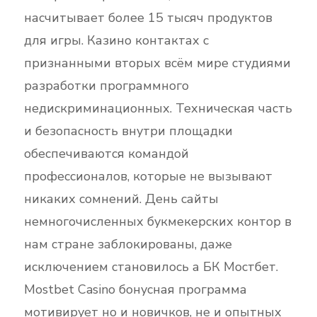
насчитывает более 15 тысяч продуктов
для игры. Казино контактах с
признанными вторых всём мире студиями
разработки программного
недискриминационных. Техническая часть
и безопасность внутри площадки
обеспечиваются командой
профессионалов, которые не вызывают
никаких сомнений. День сайты
немногочисленных букмекерских контор в
нам стране заблокированы, даже
исключением становилось а БК Мостбет.
Mostbet Casino бонусная программа
мотивирует но и новичков, не и опытных