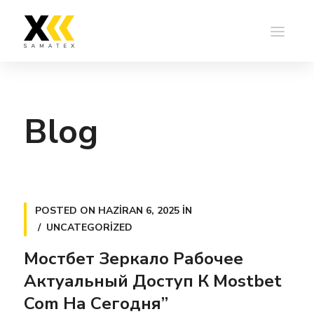
Blog
POSTED ON
HAZIRAN 6, 2025
IN
UNCATEGORIZED
Мостбет Зеркало Рабочее
Актуальный Доступ К Mostbet
Com На Сегодня”