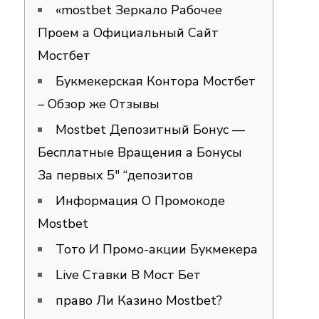
«mostbet Зеркало Рабочее
Проем а Официальный Сайт
Мостбет
Букмекерская Контора Мостбет
– Обзор же Отзывы
Mostbet Депозитный Бонус —
Бесплатные Вращения а Бонусы
За первых 5″ “депозитов
Информация О Промокоде
Mostbet
Тото И Промо-акции Букмекера
Live Ставки В Мост Бет
право Ли Казино Mostbet?