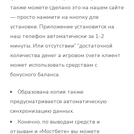
также можете сделано это на нашем сайте
— просто нажмите на кнопку для
установки. Приложение установится на
наш телефон автоматически за 1-2
минуты. Или отсутствии” “достаточной
количества денег а игровом счете клиент
может использовать средствам с
бонусного баланса.
Образована копия также
предусматривается автоматическую
синхронизацию данных.
Конечно, по выводам средств и
отзывам и «Мостбете» вы можете