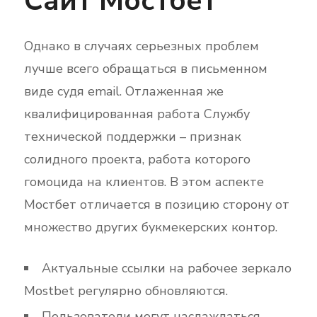
Сайт Мостбет
Однако в случаях серьезных проблем
лучше всего обращаться в письменном
виде судя email. Отлаженная же
квалифицированная работа Службу
технической поддержки – признак
солидного проекта, работа которого
гомоцида на клиентов. В этом аспекте
Мостбет отличается в позицию сторону от
множество других букмекерских контор.
Актуальные ссылки на рабочее зеркало
Mostbet регулярно обновляются.
Пользователи могут наслаждаться