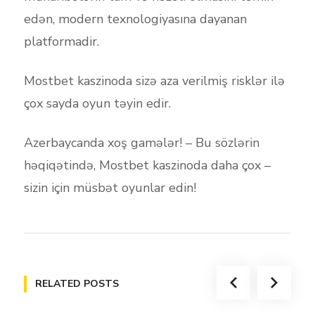
edən, modern texnologiyasına dayanan
platformadir.
Mostbet kaszinoda sizə aza verilmiş risklər ilə
çox sayda oyun təyin edir.
Azerbaycanda xoş gamələr! – Bu sözlərin
həqiqətində, Mostbet kaszinoda daha çox –
sizin için müsbət oyunlar edin!
RELATED POSTS