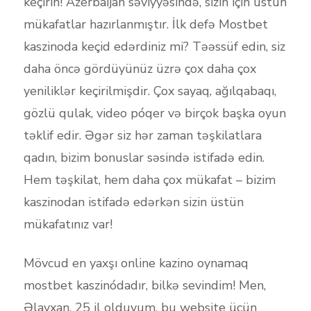
keçirin! Azerbaijan səviyyəsində, sizin için üstün
mükafatlar hazırlanmıştır. İlk defə Mostbet
kaszinoda keçid edərdiniz mi? Təəssüf edin, siz
daha öncə gördüyünüz üzrə çox daha çox
yeniliklər keçirilmişdir. Çox sayaq, ağılqabaqı,
gözlü qulak, video póqer və birçok başka oyun
təklif edir. Əgər siz hər zaman təşkilatlara
qadın, bizim bonuslar səsində istifadə edin.
Hem təşkilat, hem daha çox mükafat – bizim
kaszinodan istifadə edərkən sizin üstün
mükafatınız var!
Mövcud en yaxşı online kazino oynamaq
mostbet kaszinódadır, bilkə sevindim! Men,
Əlayxan, 25 il olduvum, bu website üçün