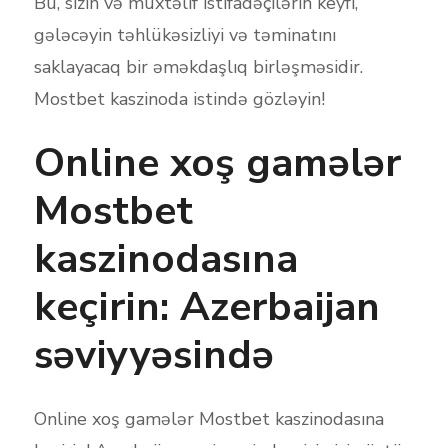
Bu, sizin və müxtəlif istifadəçilərin keyfi,
gələcəyin təhlükəsizliyi və təminatını
saklayacaq bir əməkdaşlıq birləşməsidir.
Mostbet kaszinoda istində gözləyin!
Online xoş gamələr
Mostbet
kaszinodasına
keçirin: Azerbaijan
səviyyəsində
Online xoş gamələr Mostbet kaszinodasına