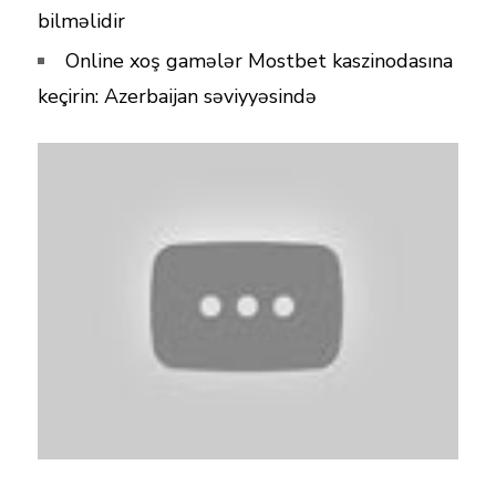
bilməlidir
Online xoş gamələr Mostbet kaszinodasına
keçirin: Azerbaijan səviyyəsində