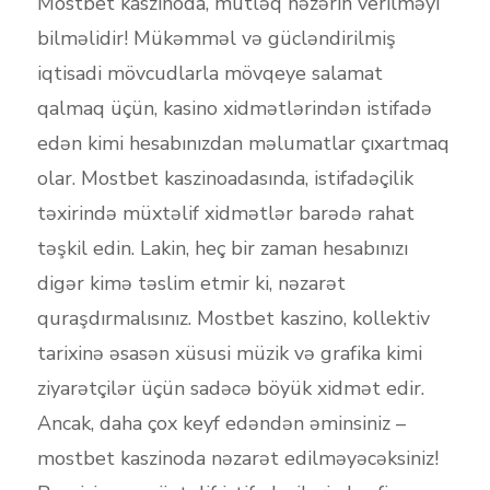
Mostbet kaszinoda, mütləq nəzərin verilməyi
bilməlidir! Mükəmməl və gücləndirilmiş
iqtisadi mövcudlarla mövqeye salamat
qalmaq üçün, kasino xidmətlərindən istifadə
edən kimi hesabınızdan məlumatlar çıxartmaq
olar. Mostbet kaszinoadasında, istifadəçilik
təxirində müxtəlif xidmətlər barədə rahat
təşkil edin. Lakin, heç bir zaman hesabınızı
digər kimə təslim etmir ki, nəzarət
quraşdırmalısınız. Mostbet kaszino, kollektiv
tarixinə əsasən xüsusi müzik və grafika kimi
ziyarətçilər üçün sadəcə böyük xidmət edir.
Ancak, daha çox keyf edəndən əminsiniz –
mostbet kaszinoda nəzarət edilməyəcəksiniz!