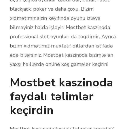
blackjack, poker və daha çoxu. Bizim
xidmətimiz sizin keyifində oyunu izləyə
bilməyiniz halda işləyir. Mostbet kaszinoda
professional slot oyunları da təqdirdir. Ayrıca,
bizim xidmətimiz müxtəlif dillərdən istifadə
edə bilərsiniz. Mostbet kaszinoda bizimlə ən
yaxşı həillərdə online xoş gamələr keçirin!
Mostbet kaszinoda
faydalı təlimlər
keçirdin
Mostbet kaszinoda faydalı təlimlər keçirdin?