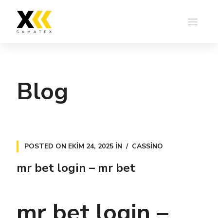
Blog
POSTED ON
EKIM 24, 2025
IN
CASSINO
mr bet login – mr bet
mr bet login –