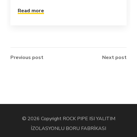
Read more
Previous post
Next post
© 2026 Copyright ROCK PIPE ISI YALITIM
İZOLASYONLU BORU FABRİKASI