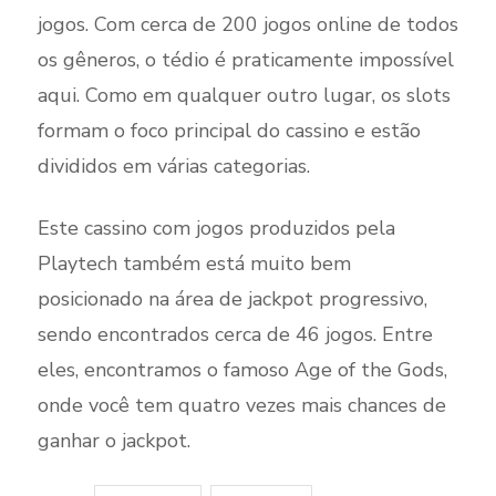
jogos. Com cerca de 200 jogos online de todos
os gêneros, o tédio é praticamente impossível
aqui. Como em qualquer outro lugar, os slots
formam o foco principal do cassino e estão
divididos em várias categorias.
Este cassino com jogos produzidos pela
Playtech também está muito bem
posicionado na área de jackpot progressivo,
sendo encontrados cerca de 46 jogos. Entre
eles, encontramos o famoso Age of the Gods,
onde você tem quatro vezes mais chances de
ganhar o jackpot.