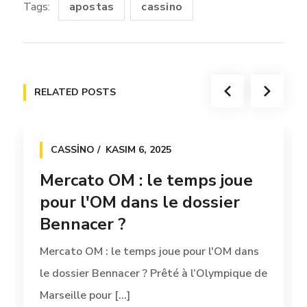
Tags:
apostas
cassino
RELATED POSTS
CASSINO
KASIM 6, 2025
Mercato OM : le temps joue
pour l'OM dans le dossier
Bennacer ?
Mercato OM : le temps joue pour l'OM dans
le dossier Bennacer ? Prêté à l’Olympique de
Marseille pour [...]