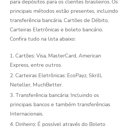
para depósitos para os clientes brasileiros. Os
principais métodos estão presentes, incluindo
transferência bancária, Cartões de Débito,
Carteiras Eletrônicas e boleto bancário.
Confira tudo na lista abaixo:
Cartões: Visa, MasterCard, American
Express, entre outros.
Carteiras Eletrônicas: EcoPayz, Skrill,
Neteller, MuchBetter.
Transferência bancária: Incluindo os
principais bancos e também transferências
Internacionais.
Dinheiro: É possível através do Boleto