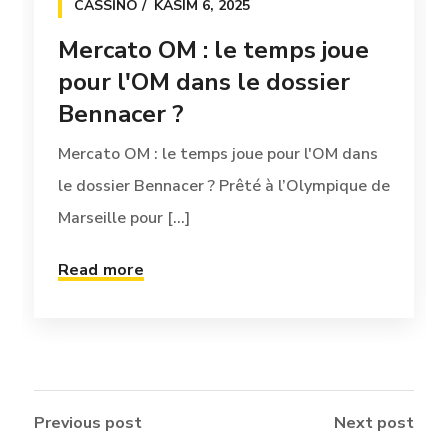
CASSINO
KASIM 6, 2025
Mercato OM : le temps joue
pour l'OM dans le dossier
Bennacer ?
Mercato OM : le temps joue pour l'OM dans
le dossier Bennacer ? Prêté à l’Olympique de
Marseille pour [...]
Read more
Previous post
Next post