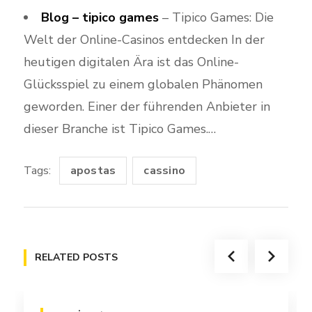
Blog – tipico games
– Tipico Games: Die
Welt der Online-Casinos entdecken In der
heutigen digitalen Ära ist das Online-
Glücksspiel zu einem globalen Phänomen
geworden. Einer der führenden Anbieter in
dieser Branche ist Tipico Games.…
Tags:
apostas
cassino
RELATED POSTS