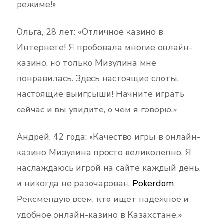
режиме!»
Ольга, 28 лет: «Отличное казино в
Интернете! Я пробовала многие онлайн-
казино, но только Мизулина мне
понравилась. Здесь настоящие слоты,
настоящие выигрыши! Начните играть
сейчас и вы увидите, о чем я говорю.»
Андрей, 42 года: «Качество игры в онлайн-
казино Мизулина просто великолепно. Я
наслаждаюсь игрой на сайте каждый день,
и никогда не разочарован.
Pokerdom
Рекомендую всем, кто ищет надежное и
удобное онлайн-казино в Казахстане.»