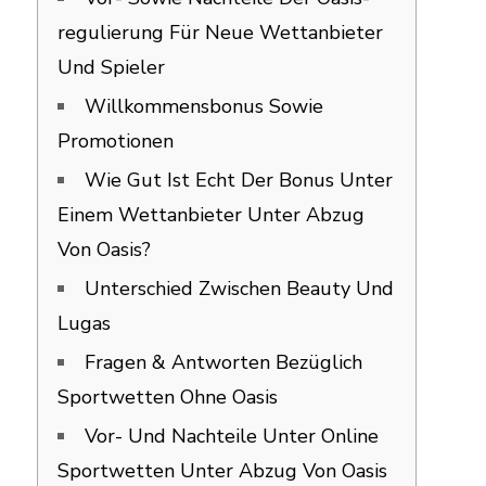
regulierung Für Neue Wettanbieter
Und Spieler
Willkommensbonus Sowie
Promotionen
Wie Gut Ist Echt Der Bonus Unter
Einem Wettanbieter Unter Abzug
Von Oasis?
Unterschied Zwischen Beauty Und
Lugas
Fragen & Antworten Bezüglich
Sportwetten Ohne Oasis
Vor- Und Nachteile Unter Online
Sportwetten Unter Abzug Von Oasis