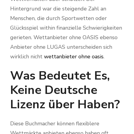
Hintergrund war die steigende Zahl an
Menschen, die durch Sportwetten oder
Glücksspiel within finanzielle Schwierigkeiten
gerieten. Wettanbieter ohne OASIS ebenso
Anbieter ohne LUGAS unterscheiden sich
wirklich nicht
wettanbieter ohne oasis
.
Was Bedeutet Es,
Keine Deutsche
Lizenz über Haben?
Diese Buchmacher können flexiblere
Wettmärkte anbieten ebenso haben oft