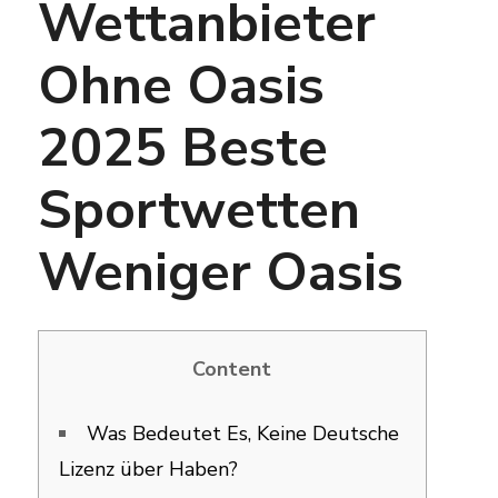
Wettanbieter
Ohne Oasis
2025 Beste
Sportwetten
Weniger Oasis
Content
Was Bedeutet Es, Keine Deutsche
Lizenz über Haben?