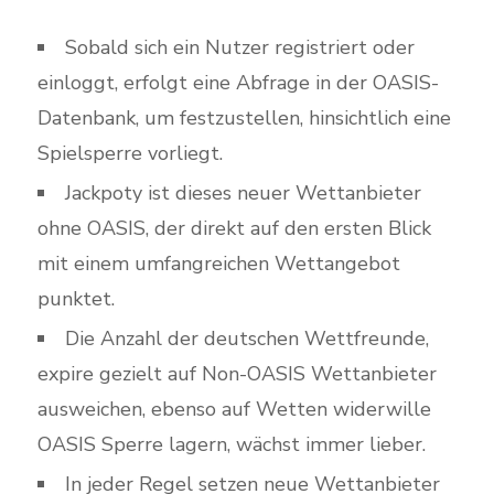
Sobald sich ein Nutzer registriert oder
einloggt, erfolgt eine Abfrage in der OASIS-
Datenbank, um festzustellen, hinsichtlich eine
Spielsperre vorliegt.
Jackpoty ist dieses neuer Wettanbieter
ohne OASIS, der direkt auf den ersten Blick
mit einem umfangreichen Wettangebot
punktet.
Die Anzahl der deutschen Wettfreunde,
expire gezielt auf Non-OASIS Wettanbieter
ausweichen, ebenso auf Wetten widerwille
OASIS Sperre lagern, wächst immer lieber.
In jeder Regel setzen neue Wettanbieter