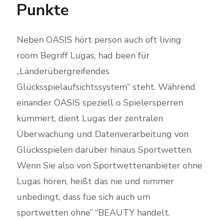
Punkte
Neben OASIS hört person auch oft living
room Begriff Lugas, had been für
„Länderübergreifendes
Glücksspielaufsichtssystem“ steht. Während
einander OASIS speziell o Spielersperren
kümmert, dient Lugas der zentralen
Überwachung und Datenverarbeitung von
Glücksspielen darüber hinaus Sportwetten.
Wenn Sie also von Sportwettenanbieter ohne
Lugas hören, heißt das nie und nimmer
unbedingt, dass fue sich auch um
sportwetten ohne” “BEAUTY handelt.