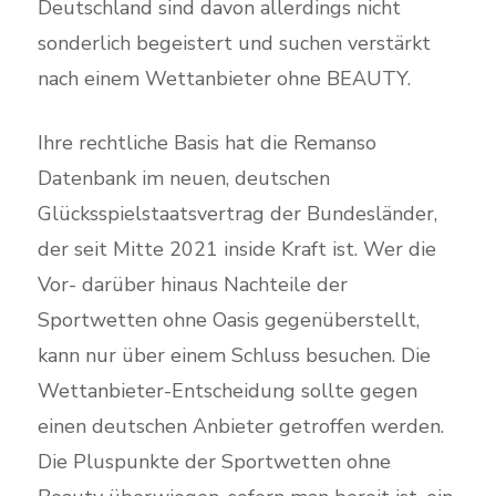
Deutschland sind davon allerdings nicht
sonderlich begeistert und suchen verstärkt
nach einem Wettanbieter ohne BEAUTY.
Ihre rechtliche Basis hat die Remanso
Datenbank im neuen, deutschen
Glücksspielstaatsvertrag der Bundesländer,
der seit Mitte 2021 inside Kraft ist. Wer die
Vor- darüber hinaus Nachteile der
Sportwetten ohne Oasis gegenüberstellt,
kann nur über einem Schluss besuchen. Die
Wettanbieter-Entscheidung sollte gegen
einen deutschen Anbieter getroffen werden.
Die Pluspunkte der Sportwetten ohne