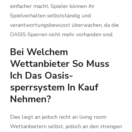
einfacher macht. Spieler können ihr
Spielverhalten selbstständig und
verantwortungsbewusst überwachen, da die
OASIS-Sperren nicht mehr vorhanden sind.
Bei Welchem
Wettanbieter So Muss
Ich Das Oasis-
sperrsystem In Kauf
Nehmen?
Dies liegt an jedoch nicht an living room
Wettanbietern selbst, jedoch an den strengen