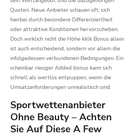
sein Wettangebot und die dazugehörigen
Quoten. Neue Anbieter schauen oft, sich
hierbei durch besondere Differenziertheit
oder attraktive Konditionen hervorzuheben.
Doch wirklich nicht die Höhe kklk Bonus allein
ist auch entscheidend, sondern vor allem die
infolgedessen verbundenen Bedingungen. Ein
scheinbar riesiger Added bonus kann sich
schnell als wertlos entpuppen, wenn die
Umsatzanforderungen unrealistisch sind.
Sportwettenanbieter
Ohne Beauty – Achten
Sie Auf Diese A Few