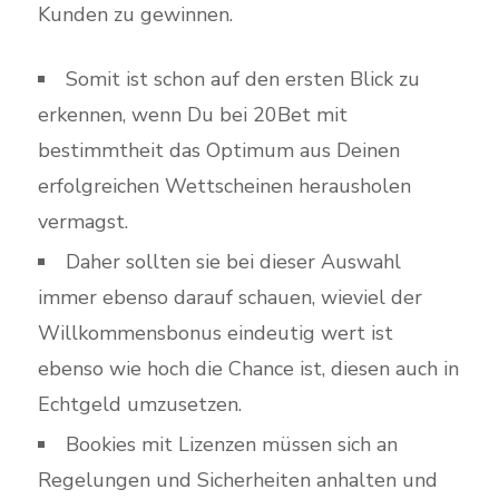
Kunden zu gewinnen.
Somit ist schon auf den ersten Blick zu
erkennen, wenn Du bei 20Bet mit
bestimmtheit das Optimum aus Deinen
erfolgreichen Wettscheinen herausholen
vermagst.
Daher sollten sie bei dieser Auswahl
immer ebenso darauf schauen, wieviel der
Willkommensbonus eindeutig wert ist
ebenso wie hoch die Chance ist, diesen auch in
Echtgeld umzusetzen.
Bookies mit Lizenzen müssen sich an
Regelungen und Sicherheiten anhalten und