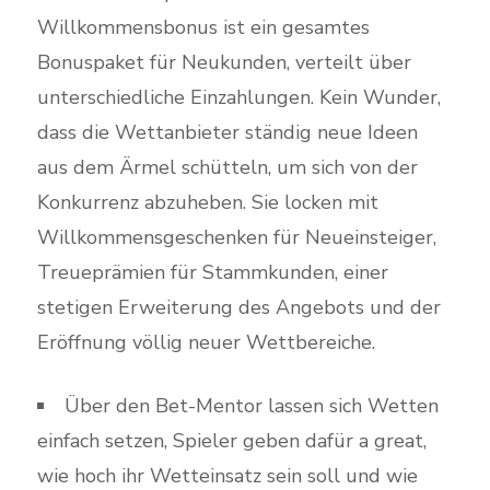
Willkommensbonus ist ein gesamtes
Bonuspaket für Neukunden, verteilt über
unterschiedliche Einzahlungen. Kein Wunder,
dass die Wettanbieter ständig neue Ideen
aus dem Ärmel schütteln, um sich von der
Konkurrenz abzuheben. Sie locken mit
Willkommensgeschenken für Neueinsteiger,
Treueprämien für Stammkunden, einer
stetigen Erweiterung des Angebots und der
Eröffnung völlig neuer Wettbereiche.
Über den Bet-Mentor lassen sich Wetten
einfach setzen, Spieler geben dafür a great,
wie hoch ihr Wetteinsatz sein soll und wie