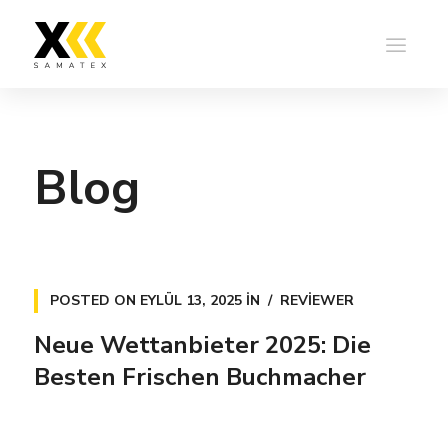
Blog
POSTED ON
EYLÜL 13, 2025
IN
REVIEWER
Neue Wettanbieter 2025: Die
Besten Frischen Buchmacher