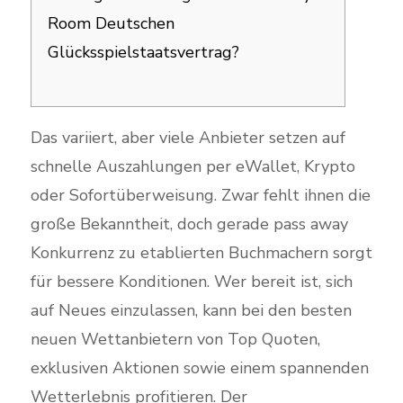
Room Deutschen
Glücksspielstaatsvertrag?
Das variiert, aber viele Anbieter setzen auf
schnelle Auszahlungen per eWallet, Krypto
oder Sofortüberweisung. Zwar fehlt ihnen die
große Bekanntheit, doch gerade pass away
Konkurrenz zu etablierten Buchmachern sorgt
für bessere Konditionen. Wer bereit ist, sich
auf Neues einzulassen, kann bei den besten
neuen Wettanbietern von Top Quoten,
exklusiven Aktionen sowie einem spannenden
Wetterlebnis profitieren. Der