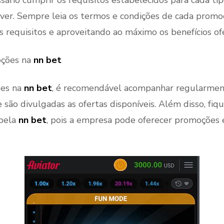
essário cumprir os requisitos estabelecidos para cada t
ver. Sempre leia os termos e condições de cada promo
 requisitos e aproveitando ao máximo os benefícios of
oções na
nn bet
ões na
nn bet
, é recomendável acompanhar regularmen
 são divulgadas as ofertas disponíveis. Além disso, fiq
 pela
nn bet
, pois a empresa pode oferecer promoções e