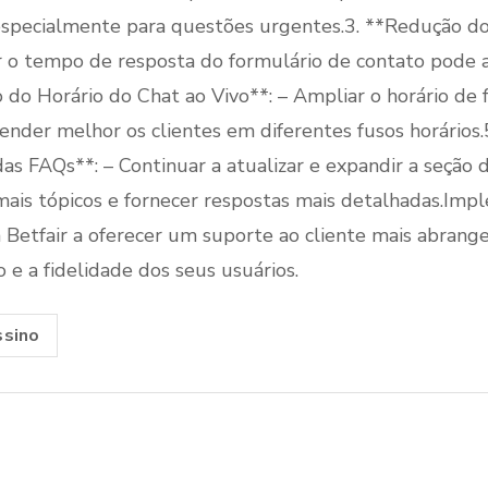
, especialmente para questões urgentes.3. **Redução 
r o tempo de resposta do formulário de contato pode 
o do Horário do Chat ao Vivo**: – Ampliar o horário de
tender melhor os clientes em diferentes fusos horários.
as FAQs**: – Continuar a atualizar e expandir a seção
mais tópicos e fornecer respostas mais detalhadas.Imp
 Betfair a oferecer um suporte ao cliente mais abrangen
 e a fidelidade dos seus usuários.
ssino