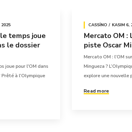
 2025
CASSINO
KASIM 6, 
le temps joue
Mercato OM : l
s le dossier
piste Oscar M
Mercato OM : l’OM sur
ps joue pour l'OM dans
Mingueza ? L’Olympiqu
? Prêté à l’Olympique
explore une nouvelle pi
Read more