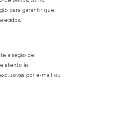
ipo de bônus, como
ção para garantir que
erecidos.
te a seção de
ue atento às
xclusivas por e-mail ou