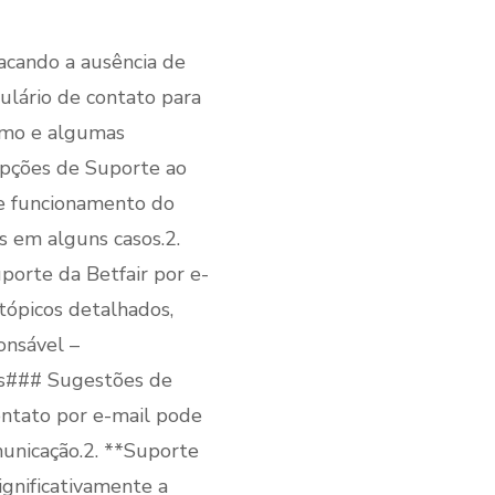
tacando a ausência de
ulário de contato para
sumo e algumas
Opções de Suporte ao
 de funcionamento do
s em alguns casos.2.
porte da Betfair por e-
tópicos detalhados,
onsável –
os### Sugestões de
ontato por e-mail pode
municação.2. **Suporte
gnificativamente a