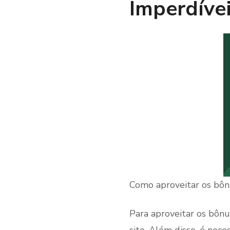
Imperdívei
Como aproveitar os bô
Para aproveitar os bôn