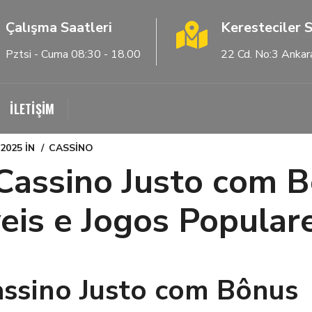
Çalışma Saatleri
Keresteciler S
Pztsi - Cuma 08:30 - 18.00
22 Cd. No:3 Ankar
İLETİŞİM
2025
IN
CASSINO
 Cassino Justo com 
eis e Jogos Popular
assino Justo com Bônus