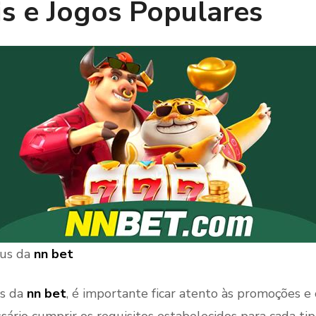
s e Jogos Populares
nus da
nn bet
us da
nn bet
, é importante ficar atento às promoções e 