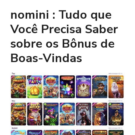
nomini : Tudo que
Você Precisa Saber
sobre os Bônus de
Boas-Vindas