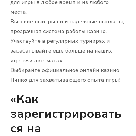
для игры в любое время и из любого
места.
Высокие выигрыши и надежные выплаты,
прозрачная система работы казино.
Участвуйте в регулярных турнирах и
зарабатывайте еще больше на наших
игровых автоматах.
Выбирайте официальное онлайн казино
Пинко
для захватывающего опыта игры!
«Как
зарегистрировать
ся на