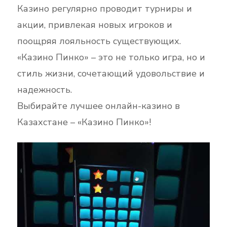
Казино регулярно проводит турниры и
акции, привлекая новых игроков и
поощряя лояльность существующих.
«Казино Пинко» – это не только игра, но и
стиль жизни, сочетающий удовольствие и
надежность.
Выбирайте лучшее онлайн-казино в
Казахстане – «Казино Пинко»!