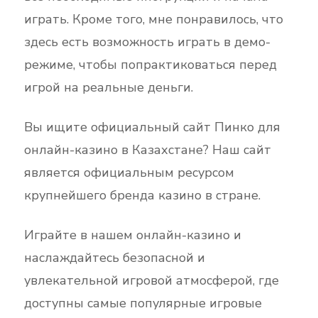
играть. Кроме того, мне понравилось, что
здесь есть возможность играть в демо-
режиме, чтобы попрактиковаться перед
игрой на реальные деньги.
Вы ищите официальный сайт Пинко для
онлайн-казино в Казахстане? Наш сайт
является официальным ресурсом
крупнейшего бренда казино в стране.
Играйте в нашем онлайн-казино и
наслаждайтесь безопасной и
увлекательной игровой атмосферой, где
доступны самые популярные игровые