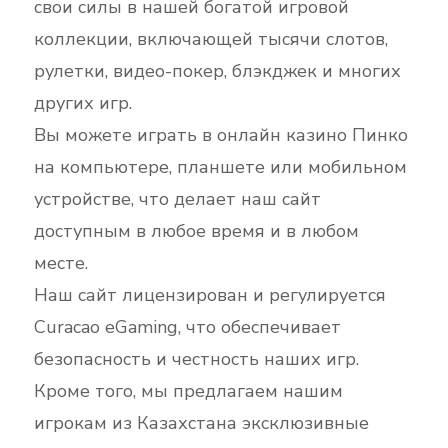
свои силы в нашей богатой игровой
коллекции, включающей тысячи слотов,
рулетки, видео-покер, блэкджек и многих
других игр.
Вы можете играть в онлайн казино Пинко
на компьютере, планшете или мобильном
устройстве, что делает наш сайт
доступным в любое время и в любом
месте.
Наш сайт лицензирован и регулируется
Curacao eGaming, что обеспечивает
безопасность и честность наших игр.
Кроме того, мы предлагаем нашим
игрокам из Казахстана эксклюзивные