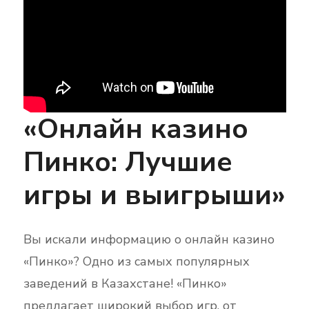
«Онлайн казино
Пинко: Лучшие
игры и выигрыши»
Вы искали информацию о онлайн казино
«Пинко»? Одно из самых популярных
заведений в Казахстане! «Пинко»
предлагает широкий выбор игр, от