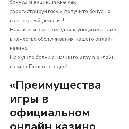
бонусы и акции, такие как
зарегистрируйтесь и получите бонус на
ваш первый депозит!
Начните играть сегодня и убедитесь сами
в качестве обслуживания нашего онлайн
казино.
Не ждите больше, начните игру в онлайн
казино Пинко сегодня!
«Преимущества
игры в
официальном
онлайн казино