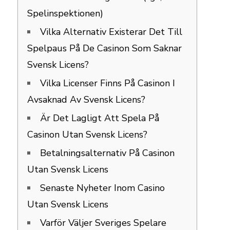
Spelinspektionen)
Vilka Alternativ Existerar Det Till
Spelpaus På De Casinon Som Saknar
Svensk Licens?
Vilka Licenser Finns På Casinon I
Avsaknad Av Svensk Licens?
Är Det Lagligt Att Spela På
Casinon Utan Svensk Licens?
Betalningsalternativ På Casinon
Utan Svensk Licens
Senaste Nyheter Inom Casino
Utan Svensk Licens
Varför Väljer Sveriges Spelare