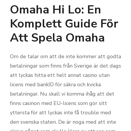
Omaha Hi Lo: En
Komplett Guide För
Att Spela Omaha
Om de talar om att de inte kommer att godta
betalningar som finns från Sverige är det dags
att lyckas hitta ett helt annat casino utan
licens med bankID för säkra och kvicka
betalningar. Nu skall vi komma ihåg att det
finns casinon med EU-licens som gör sitt
yttersta för att lyckas inte få trouble med
den svenska staten. De är noga med att inte