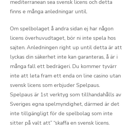
mediterranean sea svensk licens och detta
finns e många anledningar until.
Om spelbolaget å andra sidan ej har någon
licens överhuvudtaget, bör ni inte spela hos
sajten. Anledningen right up until detta är att
lyckas din säkerhet inte kan garanteras, å är i
många fall ett bedrägeri. Du kommer tyvärr
inte att leta fram ett enda on line casino utan
svensk licens som erbjuder Spelpaus.
Spelpaus är 1st verktyg som tillhandahålls av
Sveriges egna spelmyndighet, därmed är det
inte tillgängligt för de spelbolag som inte
sitter på valt att” “skaffa en svensk licens.