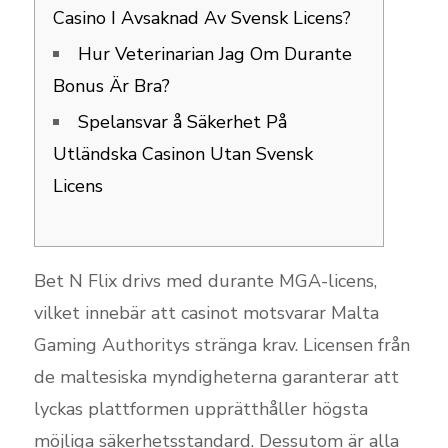
Casino I Avsaknad Av Svensk Licens?
Hur Veterinarian Jag Om Durante
Bonus Är Bra?
Spelansvar å Säkerhet På
Utländska Casinon Utan Svensk
Licens
Bet N Flix drivs med durante MGA-licens,
vilket innebär att casinot motsvarar Malta
Gaming Authoritys stränga krav. Licensen från
de maltesiska myndigheterna garanterar att
lyckas plattformen upprätthåller högsta
möjliga säkerhetsstandard. Dessutom är alla