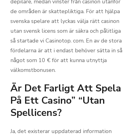
depilare, medan vinster från casinon utanför
de områden är skattepliktiga. För att hjälpa
svenska spelare att lyckas välja rätt casinon
utan svensk licens som är säkra och pålitliga
så startade vi Casinotop. com. En av de stora
fördelarna är att i endast behöver sätta in så
något som 10 € för att kunna utnyttja
välkomstbonusen.
Är Det Farligt Att Spela
På Ett Casino” “Utan
Spellicens?
Ja, det existerar uppdaterad information