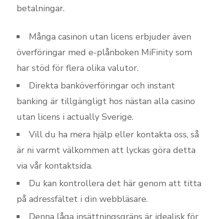
betalningar.
Många casinon utan licens erbjuder även
överföringar med e-plånboken MiFinity som
har stöd för flera olika valutor.
Direkta banköverföringar och instant
banking är tillgängligt hos nästan alla casino
utan licens i actually Sverige.
Vill du ha mera hjälp eller kontakta oss, så
är ni varmt välkommen att lyckas göra detta
via vår kontaktsida.
Du kan kontrollera det här genom att titta
på adressfältet i din webbläsare.
Denna låga insättningsgräns är idealisk för