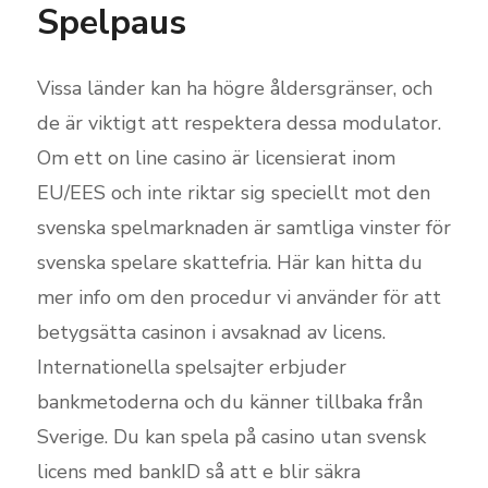
Spelpaus
Vissa länder kan ha högre åldersgränser, och
de är viktigt att respektera dessa modulator.
Om ett on line casino är licensierat inom
EU/EES och inte riktar sig speciellt mot den
svenska spelmarknaden är samtliga vinster för
svenska spelare skattefria. Här kan hitta du
mer info om den procedur vi använder för att
betygsätta casinon i avsaknad av licens.
Internationella spelsajter erbjuder
bankmetoderna och du känner tillbaka från
Sverige. Du kan spela på casino utan svensk
licens med bankID så att e blir säkra