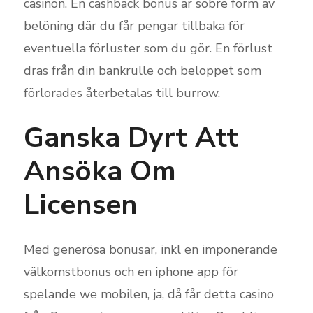
casinon. En cashback bonus är sobre form av
belöning där du får pengar tillbaka för
eventuella förluster som du gör. En förlust
dras från din bankrulle och beloppet som
förlorades återbetalas till burrow.
Ganska Dyrt Att
Ansöka Om
Licensen
Med generösa bonusar, inkl en imponerande
välkomstbonus och en iphone app för
spelande we mobilen, ja, då får detta casino