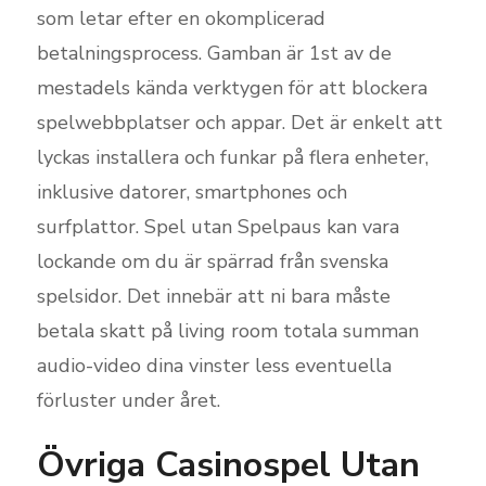
som letar efter en okomplicerad
betalningsprocess. Gamban är 1st av de
mestadels kända verktygen för att blockera
spelwebbplatser och appar. Det är enkelt att
lyckas installera och funkar på flera enheter,
inklusive datorer, smartphones och
surfplattor. Spel utan Spelpaus kan vara
lockande om du är spärrad från svenska
spelsidor. Det innebär att ni bara måste
betala skatt på living room totala summan
audio-video dina vinster less eventuella
förluster under året.
Övriga Casinospel Utan