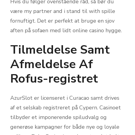
Hvis du følger ovenstående råd, så bør du
være my partner and i stand til with spille
fornuftigt. Det er perfekt at bruge en sjov
aften på sofaen med lidt online casino hygge.
Tilmeldelse Samt
Afmeldelse Af
Rofus-registret
AzurSlot er licenseret i Curacao samt drives
af et selskab registreret på Cypern. Casinoet
tilbyder et imponerende spiludvalg og
generøse kampagner for både nye og loyale