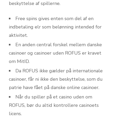
beskyttelse af spillerne.
Free spins gives enten som del af en
indbetaling elr som belønning intended for
aktivitet.
En anden central forskel mellem danske
casinoer og casinoer uden ROFUS er kravet
om MitID.
Da ROFUS ikke gælder på internationale
casinoer, får ni ikke den beskyttelse, som du
patrie have fået på danske online casinoer.
Når du spiller på et casino uden om
ROFUS, bør du altid kontrollere casinoets
licens.