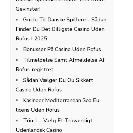
Gevinster!
Guide Til Danske Spillere – Sådan
Finder Du Det Billigste Casino Uden
Rofus I 2025
Bonusser På Casino Uden Rofus
Tilmeldelse Samt Afmeldelse Af
Rofus-registret
Sådan Vælger Du Ou Sikkert
Casino Uden Rofus
Kasinoer Mediterranean Sea Eu-
licens Uden Rofus
Trin 1 – Vælg Et Troværdigt
Udenlandsk Casino