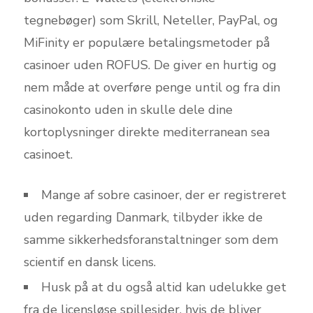
tegnebøger) som Skrill, Neteller, PayPal, og
MiFinity er populære betalingsmetoder på
casinoer uden ROFUS. De giver en hurtig og
nem måde at overføre penge until og fra din
casinokonto uden in skulle dele dine
kortoplysninger direkte mediterranean sea
casinoet.
Mange af sobre casinoer, der er registreret
uden regarding Danmark, tilbyder ikke de
samme sikkerhedsforanstaltninger som dem
scientif en dansk licens.
Husk på at du også altid kan udelukke get
fra de licensløse spillesider, hvis de bliver