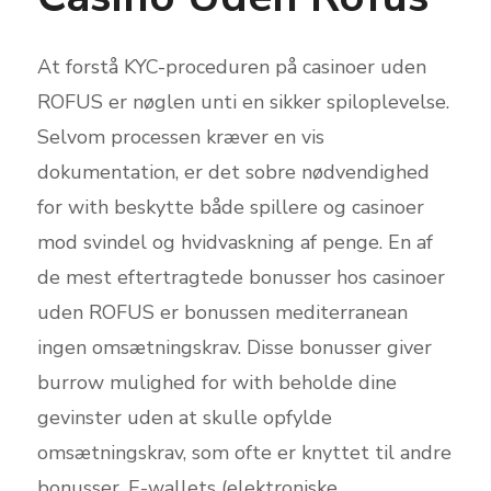
At forstå KYC-proceduren på casinoer uden
ROFUS er nøglen unti en sikker spiloplevelse.
Selvom processen kræver en vis
dokumentation, er det sobre nødvendighed
for with beskytte både spillere og casinoer
mod svindel og hvidvaskning af penge. En af
de mest eftertragtede bonusser hos casinoer
uden ROFUS er bonussen mediterranean
ingen omsætningskrav. Disse bonusser giver
burrow mulighed for with beholde dine
gevinster uden at skulle opfylde
omsætningskrav, som ofte er knyttet til andre
bonusser. E-wallets (elektroniske