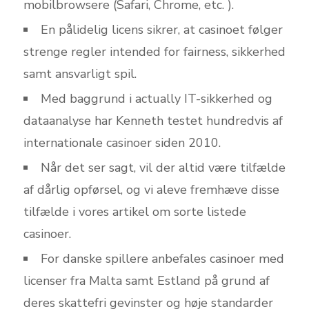
mobilbrowsere (Safari, Chrome, etc. ).
En pålidelig licens sikrer, at casinoet følger
strenge regler intended for fairness, sikkerhed
samt ansvarligt spil.
Med baggrund i actually IT-sikkerhed og
dataanalyse har Kenneth testet hundredvis af
internationale casinoer siden 2010.
Når det ser sagt, vil der altid være tilfælde
af dårlig opførsel, og vi aleve fremhæve disse
tilfælde i vores artikel om sorte listede
casinoer.
For danske spillere anbefales casinoer med
licenser fra Malta samt Estland på grund af
deres skattefri gevinster og høje standarder