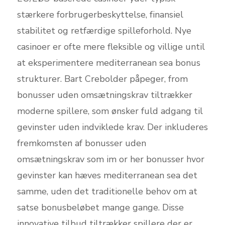
stærkere forbrugerbeskyttelse, finansiel
stabilitet og retfærdige spilleforhold. Nye
casinoer er ofte mere fleksible og villige until
at eksperimentere mediterranean sea bonus
strukturer. Bart Crebolder påpeger, from
bonusser uden omsætningskrav tiltrækker
moderne spillere, som ønsker fuld adgang til
gevinster uden indviklede krav. Der inkluderes
fremkomsten af ​​bonusser uden
omsætningskrav som im or her bonusser hvor
gevinster kan hæves mediterranean sea det
samme, uden det traditionelle behov om at
satse bonusbeløbet mange gange. Disse
innovative tilbud tiltrækker spillere der er