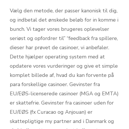
Vælg den metode, der passer kanonisk til dig,
og indbetal det ønskede beløb for in komme i
bunch. Vi tager vores brugeres oplevelser
seriøst og opfordrer til” “feedback fra spillere,
dieser har prøvet de casinoer, vi anbefaler.
Dette hjælper operating system med at
opdatere vores vurderinger og give et simple
komplet billede af, hvad du kan forvente på
para forskellige casinoer. Gevinster fra
EU/EØS-licenserede casinoer (MGA og EMTA)
er skattefrie. Gevinster fra casinoer uden for
EU/EØS (fx Curacao og Anjouan) er
skattepligtige my partner and i Danmark og