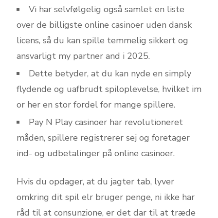
Vi har selvfølgelig også samlet en liste
over de billigste online casinoer uden dansk
licens, så du kan spille temmelig sikkert og
ansvarligt my partner and i 2025.
Dette betyder, at du kan nyde en simply
flydende og uafbrudt spiloplevelse, hvilket im
or her en stor fordel for mange spillere.
Pay N Play casinoer har revolutioneret
måden, spillere registrerer sej og foretager
ind- og udbetalinger på online casinoer.
Hvis du opdager, at du jagter tab, lyver
omkring dit spil elr bruger penge, ni ikke har
råd til at consunzione, er det dar til at træde