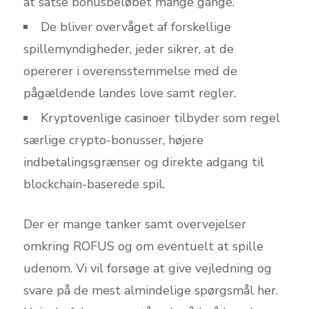
at satse bonusbeløbet mange gange.
De bliver overvåget af forskellige
spillemyndigheder, jeder sikrer, at de
opererer i overensstemmelse med de
pågældende landes love samt regler.
Kryptovenlige casinoer tilbyder som regel
særlige crypto-bonusser, højere
indbetalingsgrænser og direkte adgang til
blockchain-baserede spil.
Der er mange tanker samt overvejelser
omkring ROFUS og om eventuelt at spille
udenom. Vi vil forsøge at give vejledning og
svare på de mest almindelige spørgsmål her.