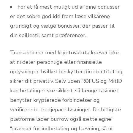
For at få mest muligt ud af dine bonusser
er det sobre god idé from læse vilkårene
grundigt og vælge bonusser, der passer til
din spillestil samt præferencer.
Transaktioner med kryptovaluta kræver ikke,
at ni deler personlige eller finansielle
oplysninger, hvilket beskytter din identitet og
sikrer dit privatliv. Selv uden ROFUS og MitID
kan betalinger ske sikkert, så længe casinoet
benytter krypterede forbindelser og
verificerede tredjepartsløsninger. De billigste
platforme lader burrow også sætte egne”
“grænser for indbetaling og hævning, så ni