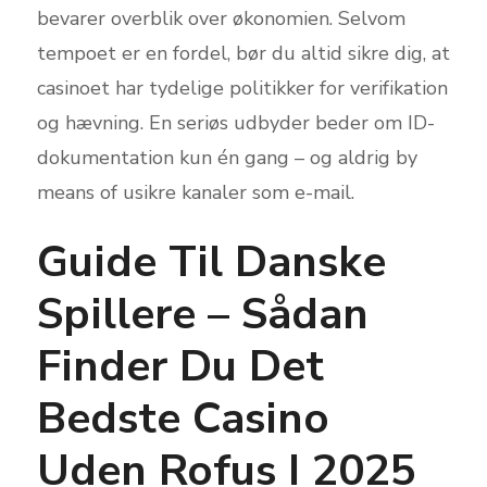
bevarer overblik over økonomien. Selvom
tempoet er en fordel, bør du altid sikre dig, at
casinoet har tydelige politikker for verifikation
og hævning. En seriøs udbyder beder om ID-
dokumentation kun én gang – og aldrig by
means of usikre kanaler som e-mail.
Guide Til Danske
Spillere – Sådan
Finder Du Det
Bedste Casino
Uden Rofus I 2025