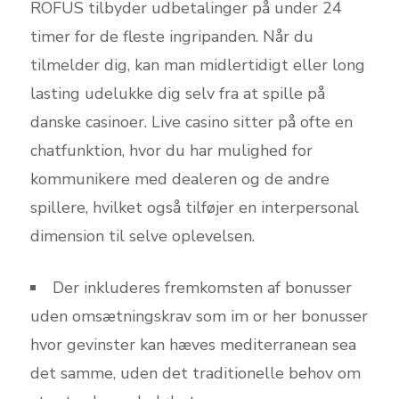
ROFUS tilbyder udbetalinger på under 24
timer for de fleste ingripanden. Når du
tilmelder dig, kan man midlertidigt eller long
lasting udelukke dig selv fra at spille på
danske casinoer. Live casino sitter på ofte en
chatfunktion, hvor du har mulighed for
kommunikere med dealeren og de andre
spillere, hvilket også tilføjer en interpersonal
dimension til selve oplevelsen.
Der inkluderes fremkomsten af ​​bonusser
uden omsætningskrav som im or her bonusser
hvor gevinster kan hæves mediterranean sea
det samme, uden det traditionelle behov om