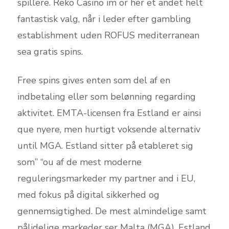
spillere. Reko Casino im or her et andet helt
fantastisk valg, når i leder efter gambling
establishment uden ROFUS mediterranean
sea gratis spins.
Free spins gives enten som del af en
indbetaling eller som belønning regarding
aktivitet. EMTA-licensen fra Estland er ainsi
que nyere, men hurtigt voksende alternativ
until MGA. Estland sitter på etableret sig
som” “ou af de mest moderne
reguleringsmarkeder my partner and i EU,
med fokus på digital sikkerhed og
gennemsigtighed. De mest almindelige samt
pålidelige markeder ser Malta (MGA), Estland