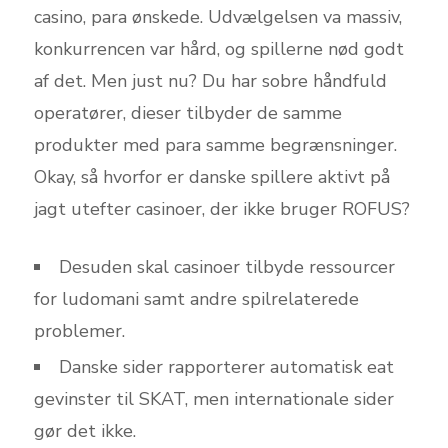
casino, para ønskede. Udvælgelsen va massiv,
konkurrencen var hård, og spillerne nød godt
af det. Men just nu? Du har sobre håndfuld
operatører, dieser tilbyder de samme
produkter med para samme begrænsninger.
Okay, så hvorfor er danske spillere aktivt på
jagt utefter casinoer, der ikke bruger ROFUS?
Desuden skal casinoer tilbyde ressourcer
for ludomani samt andre spilrelaterede
problemer.
Danske sider rapporterer automatisk eat
gevinster til SKAT, men internationale sider
gør det ikke.