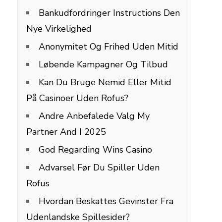
Bankudfordringer Instructions Den
Nye Virkelighed
Anonymitet Og Frihed Uden Mitid
Løbende Kampagner Og Tilbud
Kan Du Bruge Nemid Eller Mitid
På Casinoer Uden Rofus?
Andre Anbefalede Valg My
Partner And I 2025
God Regarding Wins Casino
Advarsel Før Du Spiller Uden
Rofus
Hvordan Beskattes Gevinster Fra
Udenlandske Spillesider?