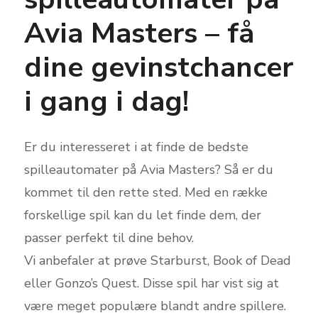
Avia Masters – få
dine gevinstchancer
i gang i dag!
Er du interesseret i at finde de bedste
spilleautomater på Avia Masters? Så er du
kommet til den rette sted. Med en række
forskellige spil kan du let finde dem, der
passer perfekt til dine behov.
Vi anbefaler at prøve Starburst, Book of Dead
eller Gonzo’s Quest. Disse spil har vist sig at
være meget populære blandt andre spillere.