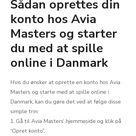
Sådan oprettes din
konto hos Avia
Masters og starter
du med at spille
online i Danmark
Hvis du ønsker at oprette en konto hos Avia
Masters og starte med at spille online i
Danmark, kan du gøre det ved at følge disse
simple trin:
1. Gå til Avia Masters’ hjemmeside og klik på
“Opret konto”.