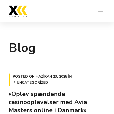
Blog
POSTED ON
HAZIRAN 23, 2025
IN
UNCATEGORIZED
«Oplev spændende
casinooplevelser med Avia
Masters online i Danmark»