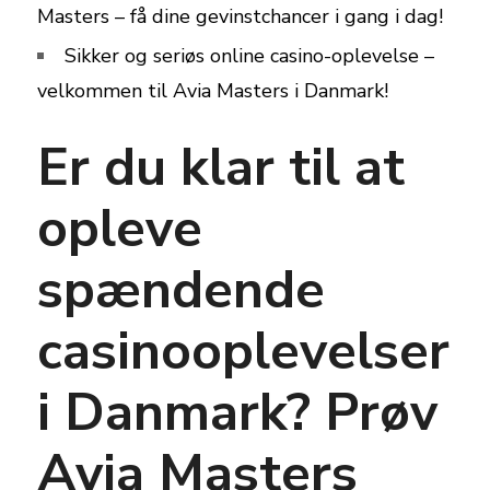
Masters – få dine gevinstchancer i gang i dag!
Sikker og seriøs online casino-oplevelse –
velkommen til Avia Masters i Danmark!
Er du klar til at
opleve
spændende
casinooplevelser
i Danmark? Prøv
Avia Masters