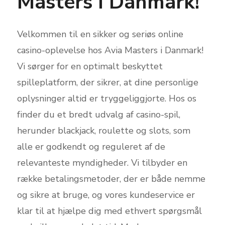
Masters i Danmark!
Velkommen til en sikker og seriøs online
casino-oplevelse hos Avia Masters i Danmark!
Vi sørger for en optimalt beskyttet
spilleplatform, der sikrer, at dine personlige
oplysninger altid er tryggeliggjorte. Hos os
finder du et bredt udvalg af casino-spil,
herunder blackjack, roulette og slots, som
alle er godkendt og reguleret af de
relevanteste myndigheder. Vi tilbyder en
række betalingsmetoder, der er både nemme
og sikre at bruge, og vores kundeservice er
klar til at hjælpe dig med ethvert spørgsmål