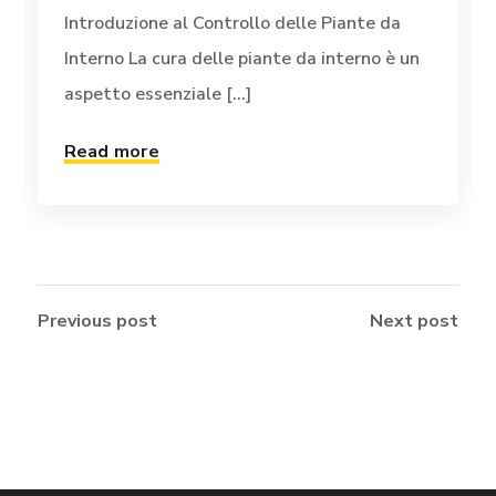
Introduzione al Controllo delle Piante da
Interno La cura delle piante da interno è un
aspetto essenziale [...]
Read more
Previous post
Next post