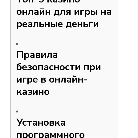
онлайн для игры на
реальные деньги
Правила
безопасности при
игре в онлайн-
казино
Установка
программного