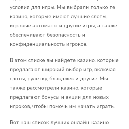
условия для игры. Мы выбрали только те
казино, которые имеют лучшие слоты,
игровые автоматы и другие игры, а также
обеспечивают безопасность и
конфиденциальность игроков.
В этом списке вы найдете казино, которые
предлагают широкий выбор игр, включая
слоты, рулетку, блэкджек и другие. Мы
также рассмотрели казино, которые
предлагают бонусы и акции для новых
игроков, чтобы помочь им начать играть.
Вот наш список лучших онлайн-казино