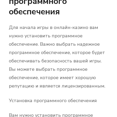
программного
обеспечения
Для начала игры в онлайн-казино вам
нужно установить программное
обеспечение. Важно выбрать надежное
программное обеспечение, которое будет
обеспечивать безопасность вашей игры.
Вы можете выбрать программное
обеспечение, которое имеет хорошую
репутацию и является лицензированным.
Установка программного обеспечения
Вам нужно установить программное