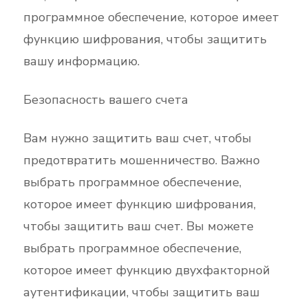
программное обеспечение, которое имеет
функцию шифрования, чтобы защитить
вашу информацию.
Безопасность вашего счета
Вам нужно защитить ваш счет, чтобы
предотвратить мошенничество. Важно
выбрать программное обеспечение,
которое имеет функцию шифрования,
чтобы защитить ваш счет. Вы можете
выбрать программное обеспечение,
которое имеет функцию двухфакторной
аутентификации, чтобы защитить ваш