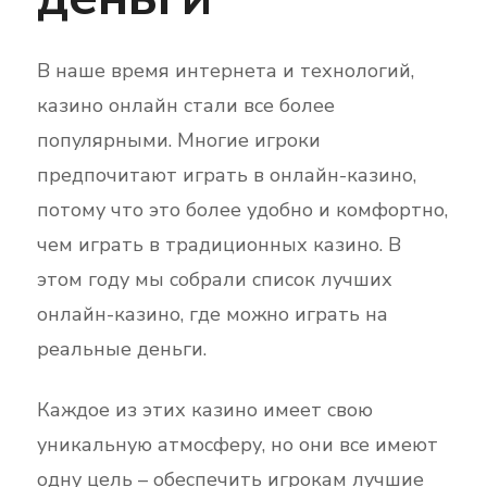
В наше время интернета и технологий,
казино онлайн стали все более
популярными. Многие игроки
предпочитают играть в онлайн-казино,
потому что это более удобно и комфортно,
чем играть в традиционных казино. В
этом году мы собрали список лучших
онлайн-казино, где можно играть на
реальные деньги.
Каждое из этих казино имеет свою
уникальную атмосферу, но они все имеют
одну цель – обеспечить игрокам лучшие