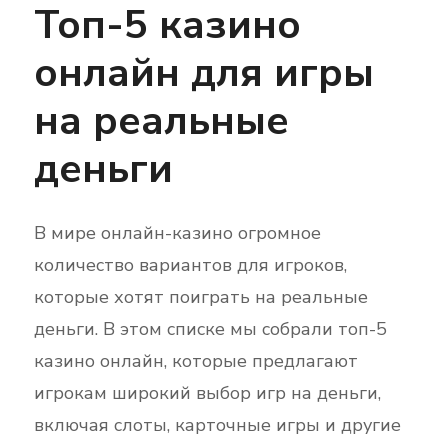
Топ-5 казино
онлайн для игры
на реальные
деньги
В мире онлайн-казино огромное
количество вариантов для игроков,
которые хотят поиграть на реальные
деньги. В этом списке мы собрали топ-5
казино онлайн, которые предлагают
игрокам широкий выбор игр на деньги,
включая слоты, карточные игры и другие