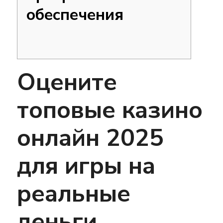
обеспечения
Оцените
топовые казино
онлайн 2025
для игры на
реальные
деньги